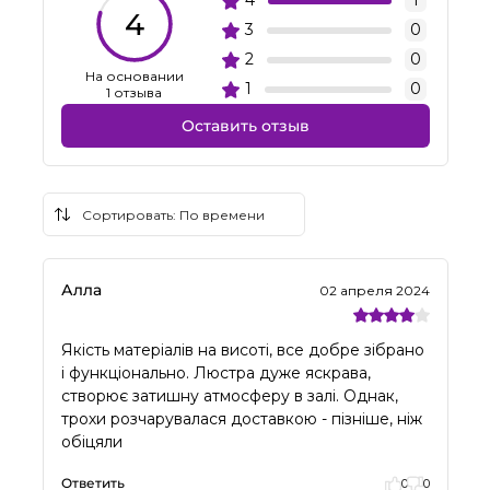
4
1
4
3
0
2
0
На основании
1
0
1 отзыва
Оставить отзыв
Алла
02 апреля 2024
Якість матеріалів на висоті, все добре зібрано
і функціонально. Люстра дуже яскрава,
створює затишну атмосферу в залі. Однак,
трохи розчарувалася доставкою - пізніше, ніж
обіцяли
Ответить
0
0