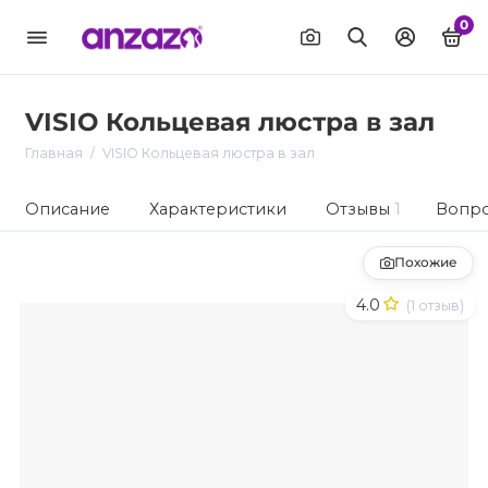
0
VISIO Кольцевая люстра в зал
Главная
VISIO Кольцевая люстра в зал
Описание
Характеристики
Отзывы
1
Вопро
Похожие
4.0
(1 отзыв)