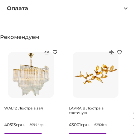
Оплата
Рекомендуем
WALTZ Люстра в зал
LAVRA B Люстра в
гостиную
40513грн.
43001грн.
59944грн.
62901грн.