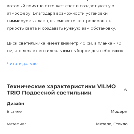
который приятно оттеняет свет и создает уютную
атмосферу. Благодаря возможности установки
диммируемых ламп, вы сможете контролировать
яркость света и создавать нужную вам обстановку.
Диск светильника имеет диаметр 40 см, а планка - 70
см, что делает его идеальным выбором для небольших
комнат. Благодаря классу влагозащиты IP20, он может
Читать дальше
использоваться только внутри помещений.
Цоколем светильника является E27, что делает его
Технические характеристики VILMO
универсальным и позволяет использовать различные
TRIO Подвесной светильник
типы ламп.
Дизайн
VILMO TRIO имеет стильный и современный дизайн,
В стиле
Модерн
который придает особый шарм вашему интерьеру. Он
Материал
Металл, Стекло
станет главным акцентом в вашем доме, привлекая
взгляды гостей и создавая неповторимую атмосферу.