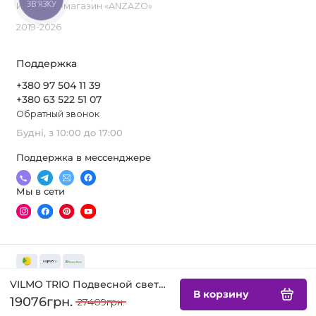
ЗВ'ЯЗКУ
Интернет-магазин «ANZAZO»
2019-2026
Поддержка
+380 97 504 11 39
+380 63 522 51 07
Обратный звонок
Будні, з 10:00 до 17:00
Поддержка в мессенджере
Мы в сети
VILMO TRIO Подвесной светильник
В корзину
19076грн.
27409грн.