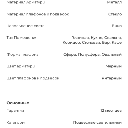
Материал Арматуры
Металл
Не откладывайте покупку: VILMO TRIO уже доступен
Материал плафонов и подвесок
Стекло
для приобретения в Украине. Вы можете заказать его в
Направление света
Вниз
интернет-магазине AnzAzo. Мы гарантируем доставку
по всей Украине, лучшие цены и скидки.
Тип Помещения
Гостиная, Кухня, Спальня,
Оптимизируйте описание для поисковых систем и
Коридор, Столовая, Бар, Кафе
сделайте его привлекательным для потенциальных
Форма плафона
Сфера, Полусфера, Овальный
покупателей. Закажите VILMO TRIO прямо сейчас и
ощутите преимущества этого качественного
Цвет арматуры
Черный
освещения.
Цвет плафонов и подвесок
Янтарный
Основные
Гарантия
12 месяцев
Категория
Подвесные светильники