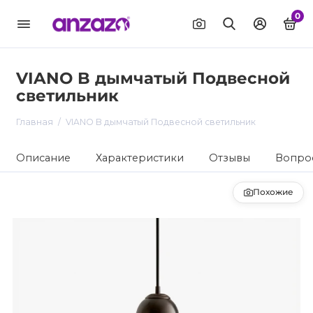
0
VIANO B дымчатый Подвесной
светильник
Главная
VIANO B дымчатый Подвесной светильник
Описание
Характеристики
Отзывы
Вопрос
Похожие