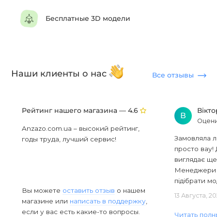
Бесплатные 3D модели
Наши клиенты о нас
Все отзывы
Рейтинг нашего магазина —
Вікт
4.6
В
Оцени
Anzazo.com.ua – высокий рейтинг,
Замовляла л
годы труда, лучший сервис!
просто вау! 
виглядає ще
Менеджери в
підібрати мод
Вы можете
оставить отзыв
о нашем
13 Августа, 2
магазине или
написать в поддержку
,
если у вас есть какие-то вопросы.
Читать полн