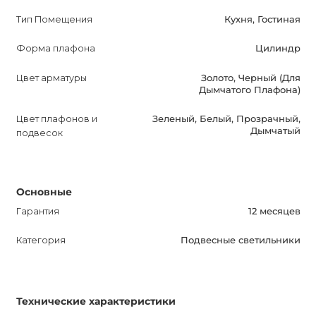
надежность его использования.
Тип Помещения
Кухня, Гостиная
Форма плафона
Цилиндр
Этот подвесной светильник идеально сочетает в себе
качество, стиль и функциональность. Он прост в
Цвет арматуры
Золото, Черный (Для
монтаже и использовании, и его возможность
Дымчатого Плафона)
диммирования и выбора цвета плафона позволяет
Цвет плафонов и
Зеленый, Белый, Прозрачный,
создавать разные атмосферы в вашем помещении.
Дымчатый
подвесок
Не упустите возможность обновить свой интерьер с
помощью VIANO B, и наслаждайтесь ярким и
Основные
элегантным освещением в вашем доме или офисе.
Гарантия
12 месяцев
Категория
Подвесные светильники
Технические характеристики