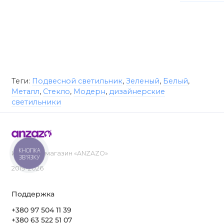
Теги:
Подвесной светильник
,
Зеленый
,
Белый
,
Металл
,
Стекло
,
Модерн
,
дизайнерские
светильники
КНОПКА
Интернет-магазин «ANZAZO»
ЗВ'ЯЗКУ
2019-2026
Поддержка
+380 97 504 11 39
+380 63 522 51 07