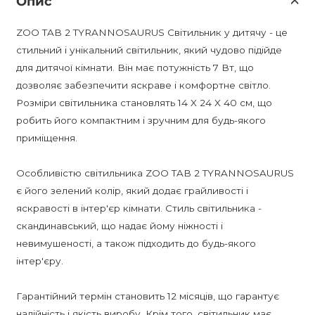
Опис
ZOO TAB 2 TYRANNOSAURUS Світильник у дитячу - це
стильний і унікальний світильник, який чудово підійде
для дитячої кімнати. Він має потужність 7 Вт, що
дозволяє забезпечити яскраве і комфортне світло.
Розміри світильника становлять 14 X 24 X 40 см, що
робить його компактним і зручним для будь-якого
приміщення.
Особливістю світильника ZOO TAB 2 TYRANNOSAURUS
є його зелений колір, який додає грайливості і
яскравості в інтер'єр кімнати. Стиль світильника -
скандинавський, що надає йому ніжності і
невимушеності, а також підходить до будь-якого
інтер'єру.
Гарантійний термін становить 12 місяців, що гарантує
надійність і якість виробу. Крім того, світильник має