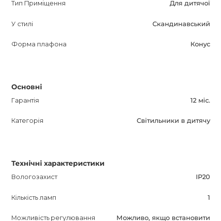
Тип Приміщення
Для дитячої
буде відмінним доповненням до будь-якого інтер'єру.
У стилі
Скандинавський
Покупка цього світильника принесе радість і комфорт
вашій дитині і допоможе створити особливу атмосферу
Форма плафона
Конус
в її кімнаті.
Основні
Гарантія
12 міс.
Категорія
Світильники в дитячу
Технічні характеристики
Вологозахист
IP20
Кількість ламп
1
Можливість регулювання
Можливо, якщо встановити