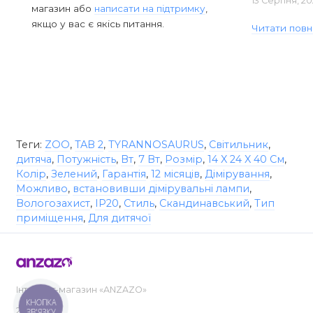
13 Серпня, 20
магазин або
написати на підтримку
,
якщо у вас є якісь питання.
Читати повн
Теги:
ZOO
,
TAB 2
,
TYRANNOSAURUS
,
Світильник
,
дитяча
,
Потужність
,
Вт
,
7 Вт
,
Розмір
,
14 X 24 X 40 См
,
Колір
,
Зелений
,
Гарантія
,
12 місяців
,
Дімірування
,
Можливо
,
встановивши дімірувальні лампи
,
Вологозахист
,
IP20
,
Стиль
,
Скандинавський
,
Тип
приміщення
,
Для дитячої
Інтернет-магазин «ANZAZO»
КНОПКА
2019-2026
ЗВ'ЯЗКУ