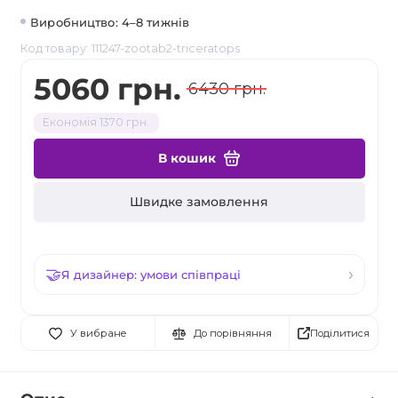
Виробництво: 4–8 тижнів
Код товару: 111247-zootab2-triceratops
5060 грн.
6430 грн.
Економія 1370 грн.
В кошик
Швидке замовлення
Я дизайнер: умови співпраці
Поділитися
У вибране
До порівняння