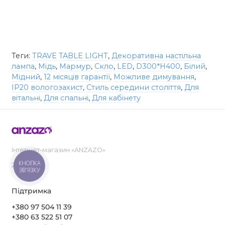
Теги:
TRAVE TABLE LIGHT
,
Декоративна настільна
лампа
,
Мідь
,
Мармур
,
Скло
,
LED
,
D300*H400
,
Білий
,
Мідний
,
12 місяців гарантії
,
Можливе димування
,
IP20 вологозахист
,
Стиль середини століття
,
Для
вітальні
,
Для спальні
,
Для кабінету
Інтернет-магазин «ANZAZO»
КНОПКА
2019-2026
ЗВ'ЯЗКУ
Підтримка
+380 97 504 11 39
+380 63 522 51 07