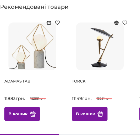
Рекомендовані товари
ADAMAS TAB
TORCK
11883грн.
11149грн.
15288грн.
16251грн.
В кошик
В кошик