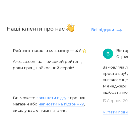
Наші клієнти про нас
Всі відгуки
Рейтинг нашого магазину —
Вікт
4.6
В
Оціни
Anzazo.com.ua – високий рейтинг,
Замовляла л
роки праці, найкращий сервіс!
просто вау! 
виглядає ще
Менеджери в
підібрати мод
Ви можете
залишити відгук
про наш
13 Серпня, 20
магазин або
написати на підтримку
,
якщо у вас є якісь питання.
Читати повн