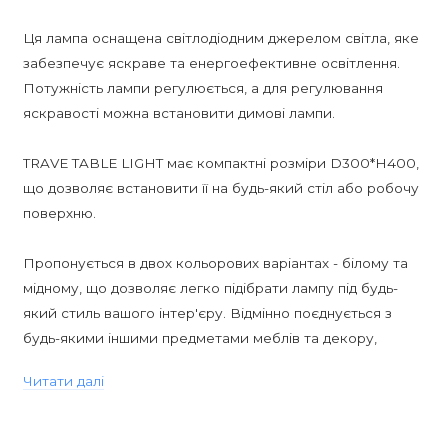
Ця лампа оснащена світлодіодним джерелом світла, яке
забезпечує яскраве та енергоефективне освітлення.
Потужність лампи регулюється, а для регулювання
яскравості можна встановити димові лампи.
TRAVE TABLE LIGHT має компактні розміри D300*H400,
що дозволяє встановити її на будь-який стіл або робочу
поверхню.
Пропонується в двох кольорових варіантах - білому та
мідному, що дозволяє легко підібрати лампу під будь-
який стиль вашого інтер'єру. Відмінно поєднується з
будь-якими іншими предметами меблів та декору,
додаючи неповторний шарм та вишуканість.
Читати далі
TRAVE TABLE LIGHT відрізняється високою якістю та
довговічністю. На дану модель надається гарантія