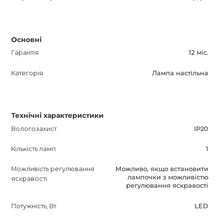
вашої уваги. Підкресліть свою індивідуальність та
створіть затишну атмосферу у вашому домі з TRAVE
TABLE LIGHT.
Основні
Гарантія
12 міс.
Категорія
Лампа настільна
Технічні характеристики
Вологозахист
IP20
Кількість ламп
1
Можливість регулювання
Можливо, якщо встановити
лампочки з можливістю
яскравості
регулювання яскравості
Потужність, Вт
LED