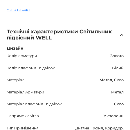
регулювати яскравість світла і створювати комфортні
Читати далі
умови освітлення. Для цього необхідно встановити
димові лампи.
Технічні характеристики Світильник
WELL має ступінь вологостійкості IP20, що означає його
підвісний WELL
захист від потрапляння вологи і пилу, тому він ідеально
підходить для використання в сухих приміщеннях.
Дизайн
Колір арматури
Золото
Цоколь світильника E27 підтримує великий вибір ламп,
Колір плафонів і підвісок
Білий
що дозволяє створювати різні ефекти освітлення і
експериментувати з кольоровою температурою.
Матеріал
Метал, Скло
Стильний і функціональний, світильник WELL буде
Матеріал Арматури
Метал
прекрасним доповненням будь-якого інтер'єру. Він
Матеріал плафонів і підвісок
Скло
забезпечить яскраве і комфортне світло, створюючи
затишну атмосферу. Завдяки своїм якостям і дизайну,
Напрямок світла
У сторони
WELL заслуговує уваги покупців.
Тип Приміщення
Дитяча, Кухня, Коридор,