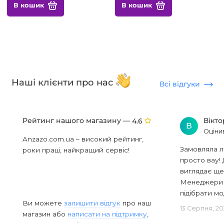
В кошик
В кошик
Наші клієнти про нас
Всі відгуки
Рейтинг нашого магазину —
Вікт
4.6
В
Оціни
Anzazo.com.ua – високий рейтинг,
Замовляла л
роки праці, найкращий сервіс!
просто вау! 
виглядає ще
Менеджери в
підібрати мод
Ви можете
залишити відгук
про наш
13 Серпня, 20
магазин або
написати на підтримку
,