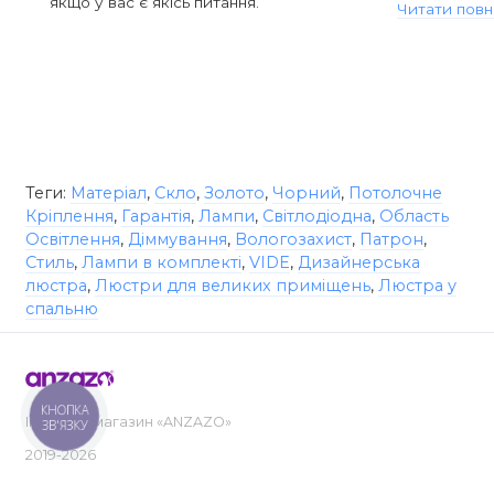
якщо у вас є якісь питання.
Читати повн
Теги:
Матеріал
,
Скло
,
Золото
,
Чорний
,
Потолочне
Кріплення
,
Гарантія
,
Лампи
,
Світлодіодна
,
Область
Освітлення
,
Діммування
,
Вологозахист
,
Патрон
,
Стиль
,
Лампи в комплекті
,
VIDE
,
Дизайнерська
люстра
,
Люстри для великих приміщень
,
Люстра у
спальню
КНОПКА
Інтернет-магазин «ANZAZO»
ЗВ'ЯЗКУ
2019-2026