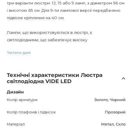
три варіанти люстри: 12, 15 або 9 ламп, з діаметром 96 см
і висотою 65 см. Для 9-ти лампової версії передбачено
підвісне кріплення на 40 см.
Лампи, що використовуються в люстрі, є
світлодіодними, що забезпечує високу
енергоефективність і довгий термін служби. Область
Читати далі
освітлення складає 25-30 квадратних метрів, що
дозволяє рівномірно освітити великі приміщення.
Технічні характеристики Люстра
Важливо відзначити, що дана люстра не піддається
світлодіодна VIDE LED
диммеруванню, що слід враховувати при виборі
освітлення для конкретного приміщення. Також, варто
Дизайн
відзначити, що люстра має вологостійкість IP20, що
Колір арматури
Золото, Чорний
дозволяє використовувати її лише всередині приміщень.
Колір плафонів і підвісок
Прозорий
У комплектацію входять лампи, що робить покупку більш
Матеріал
Метал, Скло
зручною і економічною. Цоколь ламп - G9 або LED, що