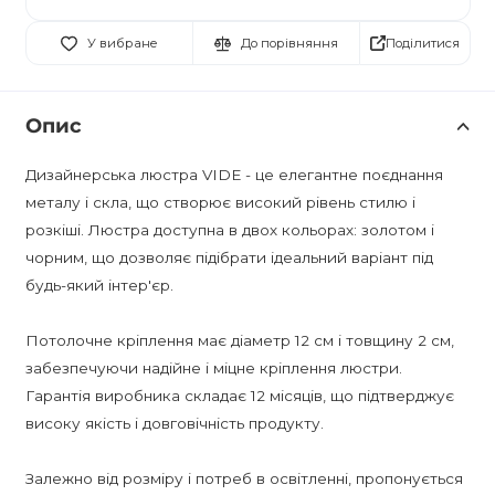
Поділитися
У вибране
До порівняння
Опис
Дизайнерська люстра VIDE - це елегантне поєднання
металу і скла, що створює високий рівень стилю і
розкіші. Люстра доступна в двох кольорах: золотом і
чорним, що дозволяє підібрати ідеальний варіант під
будь-який інтер'єр.
Потолочне кріплення має діаметр 12 см і товщину 2 см,
забезпечуючи надійне і міцне кріплення люстри.
Гарантія виробника складає 12 місяців, що підтверджує
високу якість і довговічність продукту.
Залежно від розміру і потреб в освітленні, пропонується