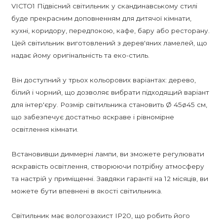
VICTO1 Підвісний світильник у скандинавському стилі
буде прекрасним доповненням для дитячої кімнати,
кухні, коридору, передпокою, кафе, бару або ресторану.
Цей світильник виготовлений з дерев'яних ламелей, що
надає йому оригінальність та еко-стиль.
Він доступний у трьох кольорових варіантах: дерево,
білий і чорний, що дозволяє вибрати підходящий варіант
для інтер'єру. Розмір світильника становить Ø 45ø45 см,
що забезпечує достатньо яскраве і рівномірне
освітлення кімнати.
Встановивши диммерні лампи, ви зможете регулювати
яскравість освітлення, створюючи потрібну атмосферу
та настрій у приміщенні. Завдяки гарантії на 12 місяців, ви
можете бути впевнені в якості світильника.
Світильник має вологозахист IP20, що робить його