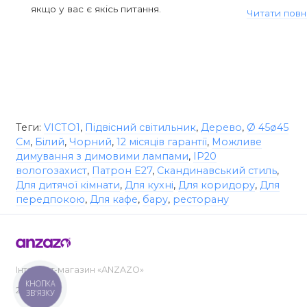
якщо у вас є якісь питання.
Читати повн
Теги:
VICTO1
,
Підвісний світильник
,
Дерево
,
Ø 45ø45
См
,
Білий
,
Чорний
,
12 місяців гарантії
,
Можливе
димування з димовими лампами
,
IP20
вологозахист
,
Патрон E27
,
Скандинавський стиль
,
Для дитячої кімнати
,
Для кухні
,
Для коридору
,
Для
передпокою
,
Для кафе
,
бару
,
ресторану
Інтернет-магазин «ANZAZO»
КНОПКА
2019-2026
ЗВ'ЯЗКУ