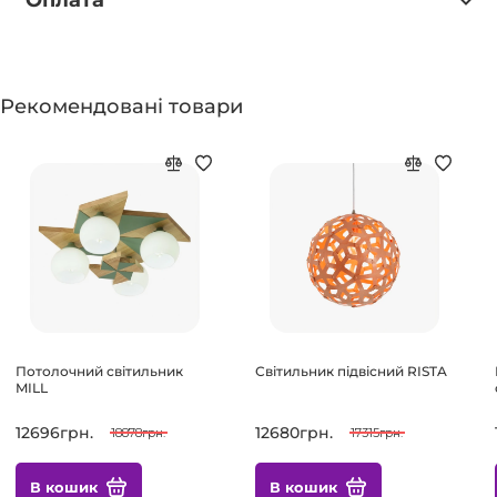
Оплата
Рекомендовані товари
Потолочний світильник
Світильник підвісний RISTA
MILL
12696грн.
12680грн.
18878грн.
17315грн.
В кошик
В кошик