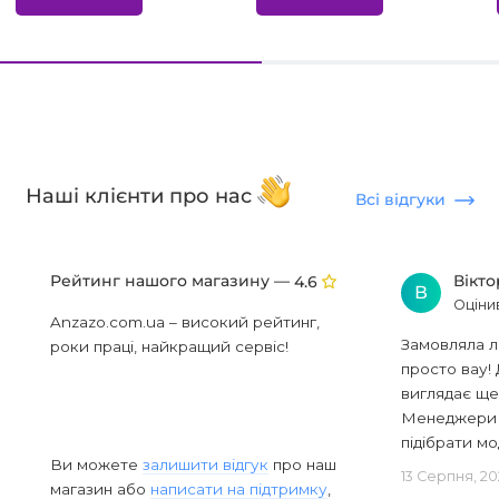
Наші клієнти про нас
Всі відгуки
Рейтинг нашого магазину —
Вікт
4.6
В
Оціни
Anzazo.com.ua – високий рейтинг,
Замовляла л
роки праці, найкращий сервіс!
просто вау! 
виглядає ще
Менеджери в
підібрати мод
Ви можете
залишити відгук
про наш
13 Серпня, 20
магазин або
написати на підтримку
,