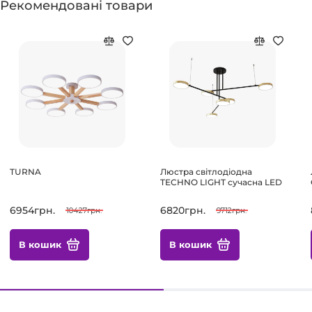
Рекомендовані товари
TURNA
Люстра світлодіодна
TECHNO LIGHT сучасна LED
6954грн.
6820грн.
10427грн.
9712грн.
В кошик
В кошик