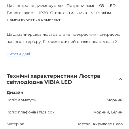
Ця люстра не диммерується. Патрони ламп - G9 і LED.
Вологозахист - IP20. Стиль світильника - мінімалізм.
Лампи входять в комплект.
Ця дизайнерська люстра стане прекрасним прикрасою
вашого інтер'єру. Її геометричний стиль надасть вашій
кімнаті особливий шарм і стильність. Завдяки
Читати далі
світлодіодним лампам, ви зможете насолоджуватися
яскравим і якісним освітленням.
Технічні характеристики Люстра
Ціна вказана за 2-ламповий підвіс на стельовій планці.
світлодіодна VIBIA LED
Зверніться до наших менеджерів, щоб розрахувати
потрібну вам конфігурацію і зробити замовлення.
Дизайн
Насолоджуйтесь красою і функціональністю цієї
Колір арматури
Чорний
дизайнерської люстри VIBIA!
Колір плафонів і підвісок
Чорний, Білий
Матеріал
Метал, Акрилове Скло