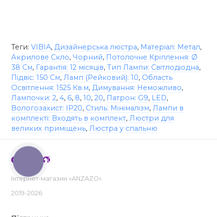
Теги:
VIBIA
,
Дизайнерська люстра
,
Матеріал: Метал
,
Акрилове Скло
,
Чорний
,
Потолочне Кріплення: Ø
38 См
,
Гарантія: 12 місяців
,
Тип Лампи: Світлодіодна
,
Підвіс: 150 См
,
Ламп (Рейковий): 10
,
Область
Освітлення: 1525 Кв.м
,
Димування: Неможливо
,
Лампочки: 2
,
4
,
6
,
8
,
10
,
20
,
Патрон: G9
,
LED
,
Вологозахист: IP20
,
Стиль: Мінімалізм
,
Лампи в
комплекті: Входять в комплект
,
Люстри для
великих приміщень
,
Люстра у спальню
КНОПКА
ЗВ'ЯЗКУ
Інтернет-магазин «ANZAZO»
2019-2026