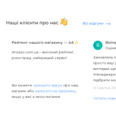
Наші клієнти про нас
Всі відгуки
Рейтинг нашого магазину —
Вікт
4.6
В
Оціни
Anzazo.com.ua – високий рейтинг,
Замовляла л
роки праці, найкращий сервіс!
просто вау! 
виглядає ще
Менеджери в
підібрати мод
Ви можете
залишити відгук
про наш
13 Серпня, 20
магазин або
написати на підтримку
,
якщо у вас є якісь питання.
Читати повн