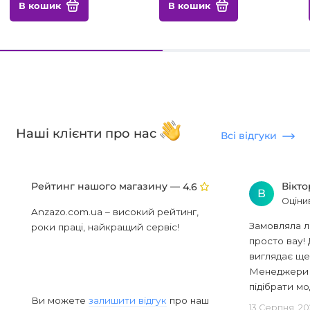
В кошик
В кошик
Наші клієнти про нас
Всі відгуки
Рейтинг нашого магазину —
Вікт
4.6
В
Оціни
Anzazo.com.ua – високий рейтинг,
Замовляла л
роки праці, найкращий сервіс!
просто вау! 
виглядає ще
Менеджери в
підібрати мод
Ви можете
залишити відгук
про наш
13 Серпня, 20