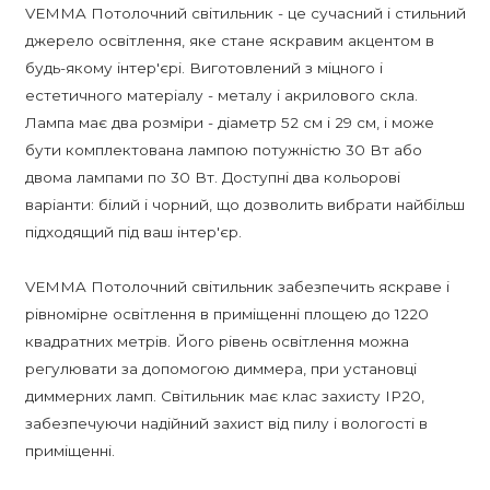
VEMMA Потолочний світильник - це сучасний і стильний
джерело освітлення, яке стане яскравим акцентом в
будь-якому інтер'єрі. Виготовлений з міцного і
естетичного матеріалу - металу і акрилового скла.
Лампа має два розміри - діаметр 52 см і 29 см, і може
бути комплектована лампою потужністю 30 Вт або
двома лампами по 30 Вт. Доступні два кольорові
варіанти: білий і чорний, що дозволить вибрати найбільш
підходящий під ваш інтер'єр.
VEMMA Потолочний світильник забезпечить яскраве і
рівномірне освітлення в приміщенні площею до 1220
квадратних метрів. Його рівень освітлення можна
регулювати за допомогою диммера, при установці
диммерних ламп. Світильник має клас захисту IP20,
забезпечуючи надійний захист від пилу і вологості в
приміщенні.