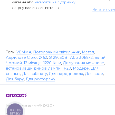
магазин або
написати на підтримку
,
якщо у вас є якісь питання.
Читати повн
Теги:
VEMMA
,
Потолочний світильник
,
Метал
,
Акрилове Скло
,
Ø 52
,
Ø 29
,
30Вт Або 30Втx2
,
Білий
,
Чорний
,
12 місяців
,
1220 Кв.м
,
Димування можливе
,
встановивши димові лампи
,
IP20
,
Модерн
,
Для
спальні
,
Для кабінету
,
Для передпокою
,
Для кафе
,
Для бару
,
Для ресторану
Інтернет-магазин «ANZAZO»
КНОПКА
2019-2026
ЗВ'ЯЗКУ