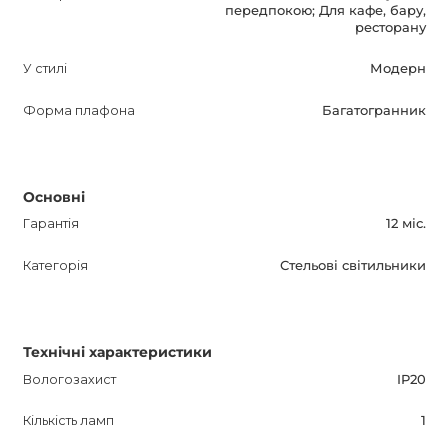
передпокою; Для кафе, бару,
атмосферний і комфортний дизайн з AnzAzo!
ресторану
У стилі
Модерн
Форма плафона
Багатогранник
Основні
Гарантія
12 міс.
Категорія
Стельові світильники
Технічні характеристики
Вологозахист
IP20
Кількість ламп
1