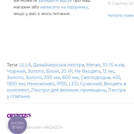
Ви можете
залишити відгук
про наш
13 Серпня, 20
магазин або
написати на підтримку
,
якщо у вас є якісь питання.
Читати повн
Теги:
ULLA
,
Дизайнерська люстра
,
Метал
,
10-15 м.кв
,
Чорний
,
Золото
,
Білий
,
20 IP
,
Не Входять
,
12 міс
,
Золото
,
Золото
,
200 мм
,
600 мм
,
Світлодіодна
,
435
,
1500 мм
,
Неможливо
,
IP20
,
LED
,
Сучасний
,
Входять в
комплект
,
Люстри для великих приміщень
,
Люстра
у спальню
КНОПКА
ЗВ'ЯЗКУ
Інтернет-магазин «ANZAZO»