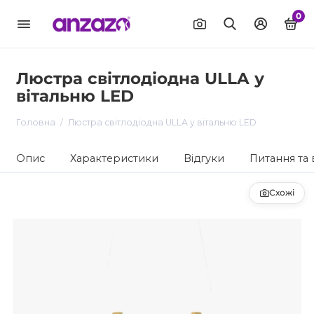
0
Люстра світлодіодна ULLA у
вітальню LED
Головна
Люстра світлодіодна ULLA у вітальню LED
Опис
Характеристики
Відгуки
Питання та 
Схожі