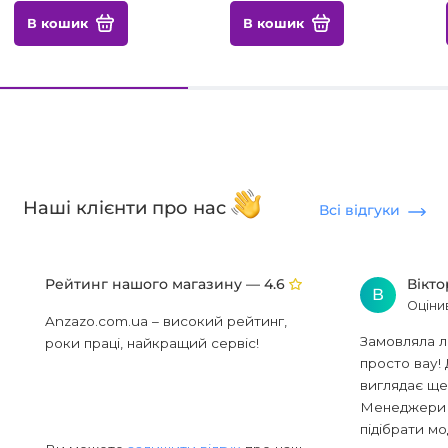
В кошик
В кошик
Наші клієнти про нас
Всі відгуки
Рейтинг нашого магазину —
Вікт
4.6
В
Оціни
Anzazo.com.ua – високий рейтинг,
Замовляла л
роки праці, найкращий сервіс!
просто вау! 
виглядає ще
Менеджери в
підібрати мод