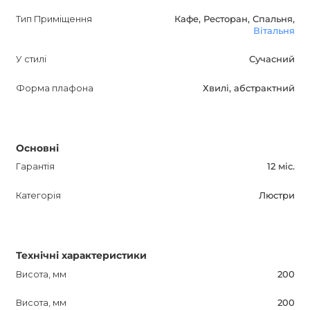
ця люстра підійде для будь-якого інтер'єру.
Тип Приміщення
Кафе, Ресторан, Спальня,
Вітальня
Не пропустіть можливість придбати цю чудову
У стилі
Сучасний
дизайнерську люстру, яка стане справжньою
прикрасою вашого дому!
Форма плафона
Хвилі, абстрактний
Основні
Гарантія
12 міс.
Категорія
Люстри
Технічні характеристики
Висота, мм
200
Висота, мм
200