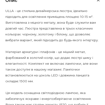
Опис
ULLA - це стильна дизайнерська люстра, ідеально
підходить для освітлення приміщень площею 10-15 м².
Виготовлена з міцного металу, вона буде служити вам
довгий час. Люстра представлена в трьох класичних
кольорах: чорному, золотому і білому, що дозволяє
вибрати варіант, який підходить до будь-якого інтер'єру.
Матеріал арматури і плафонів - це міцний метал,
фарбований в золотий колір, що додає люстрі шику і
елегантності. Комплект не включає лампочки, але вони
також доступні в нашому магазині. Лампочки
встановлюються на цоколь LED і довжина ланцюга
складає 1500 мм.
Ця модель оснащена світлодіодною лампою, яка
забезпечує яскраве і енергозберігаюче освітлення.
Вона також має ступінь захисту IP20, що робить її