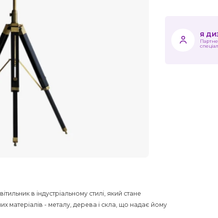
Я Д
Партне
спеціа
ітильник в індустріальному стилі, який стане
х матеріалів - металу, дерева і скла, що надає йому