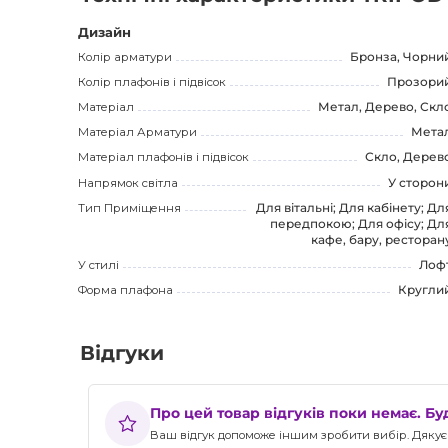
Дизайн
Колір арматури
Бронза, Чорни
Колір плафонів і підвісок
Прозори
Матеріал
Метал, Дерево, Скл
Матеріал Арматури
Мета
Матеріал плафонів і підвісок
Скло, Дерев
Напрямок світла
У сторон
Тип Приміщення
Для вітальні; Для кабінету; Дл
передпокою; Для офісу; Дл
кафе, бару, ресторан
У стилі
Лоф
Форма плафона
Кругли
Відгуки
Про цей товар відгуків поки немає. Б
Ваш відгук допоможе іншим зробити вибір. Дякуєм