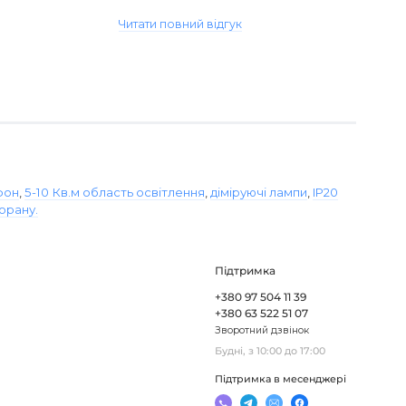
виявився пошкодженим, але магаз..
Читати повний відгук
фон
,
5-10 Кв.м область освітлення
,
діміруючі лампи
,
IP20
орану.
Підтримка
+380 97 504 11 39
+380 63 522 51 07
Зворотний дзвінок
Будні, з 10:00 до 17:00
Підтримка в месенджері