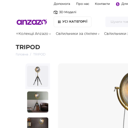
Допомога
Про нас
Контакти
Для
3D Моделі
УСІ КАТЕГОРІЇ
✧Колекції Anzazo
Світильники за стилем
Світильники
TRIPOD
Головна
TRIPOD