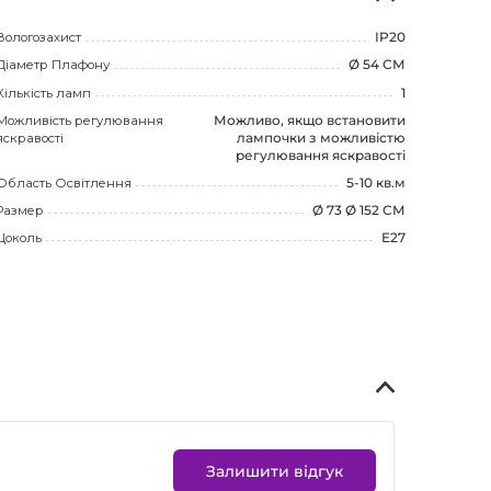
Вологозахист
IP20
Діаметр Плафону
Ø 54 СМ
Кількість ламп
1
Можливість регулювання
Можливо, якщо встановити
яскравості
лампочки з можливістю
регулювання яскравості
Область Освітлення
5-10 кв.м
Размер
Ø 73 Ø 152 СМ
Цоколь
E27
Залишити відгук