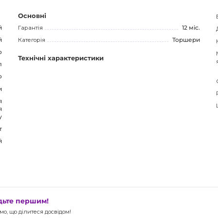
Основні
й
Гарантія
12 міс.
й
Категорія
Торшери
о
Технічні характеристики
л
о
и
я
я
у
т
й
удьте першим!
о, що ділитеся досвідом!