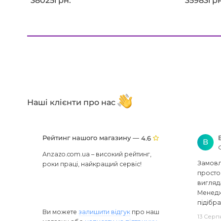
38025грн.
35983грн
Наші клієнти про нас
Рейтинг нашого магазину —
4.6
В
Anzazo.com.ua – високий рейтинг,
Замовля
роки праці, найкращий сервіс!
просто 
вигляд
Менедж
підібра
Ви можете
залишити відгук
про наш
13 Серп