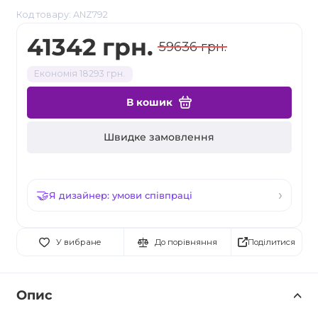
Код товару: ANZ792
41342 грн.
59636 грн.
Економія 18293 грн.
В кошик
Швидке замовлення
Я дизайнер: умови співпраці
Поділитися
У вибране
До порівняння
Опис