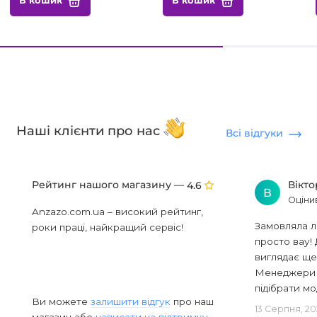
В кошик
В кошик
Наші клієнти про нас
Всі відгуки
Рейтинг нашого магазину —
Вікт
4.6
В
Оціни
Anzazo.com.ua – високий рейтинг,
Замовляла л
роки праці, найкращий сервіс!
просто вау! 
виглядає ще
Менеджери в
підібрати мод
Ви можете
залишити відгук
про наш
13 Серпня, 20