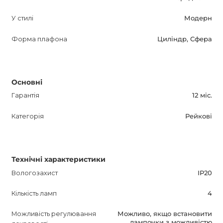
інтернет-магазині AnzAzo. Ми пропонуємо доставку по
У стилі
Модерн
всій країні, а також найкращі ціни і знижки. Поспішайте
придбати цей прекрасний світильник і зробіть ваш
Форма плафона
Циліндр, Сфера
інтер'єр неповторним і затишним.
Основні
Гарантія
12 міс.
Категорія
Рейкові
Технічні характеристики
Вологозахист
IP20
Кількість ламп
4
Можливість регулювання
Можливо, якщо встановити
лампочки з можливістю