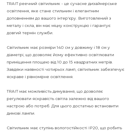
TRAIT реечний світильник - це сучасне дизайнерське
освітлення, яке стане стильним і елегантним
доповненням до вашого інтер'єру. Виготовлений з
металу і скла, він має міцну конструкцію і гарантує
довгий термін служби.
Світильник має розміри 140 см у довжину і 18 см у
діаметрі, що дозволяє йому ефективно освітлювати
приміщення площею від 10 до 15 квадратних метрів.
Завдяки наявності чотирьох ламп, світильник забезпечує
яскраве і рівномірне освітлення.
TRAIT має можливість димування, що дозволяє
регулювати яскравість світла залежно від вашого
настрою або потреб. Для цього достатньо встановити
димові лампи.
Світильник має ступінь вологостійкості IP20, що робить