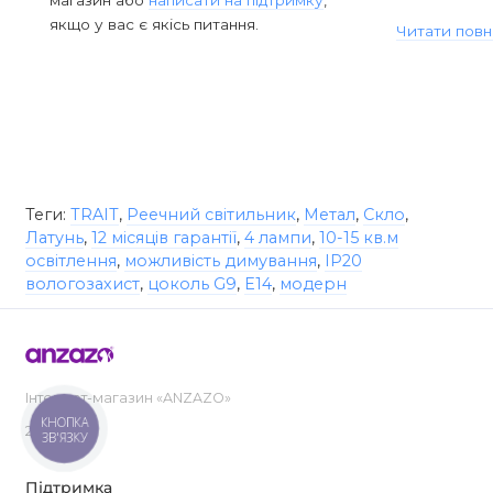
магазин або
написати на підтримку
,
якщо у вас є якісь питання.
Читати повн
Теги:
TRAIT
,
Реечний світильник
,
Метал
,
Скло
,
Латунь
,
12 місяців гарантії
,
4 лампи
,
10-15 кв.м
освітлення
,
можливість димування
,
IP20
вологозахист
,
цоколь G9
,
Е14
,
модерн
Інтернет-магазин «ANZAZO»
КНОПКА
2019-2026
ЗВ'ЯЗКУ
Підтримка