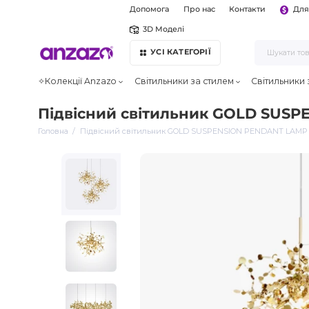
Допомога
Про нас
Контакти
Для
3D Моделі
УСІ КАТЕГОРІЇ
✧Колекції Anzazo
Світильники за стилем
Світильники
Підвісний світильник GOLD SUS
Головна
Підвісний світильник GOLD SUSPENSION PENDANT LAMP