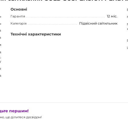
тильник, який зробить ваше життя ще яскравішим і
Основні
ь
Гарантія
12 міс.
ь
Категорія
Підвісний світильник
л
Технічні характеристики
л
и
я
,
у
о
я
удьте першим!
о, що ділитеся досвідом!