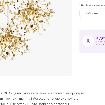
Варіант виконан
Я Д
Партне
спеціа
GOLD - це вишукане і стильне освітлювальне пристрій
в будь-яке приміщення. З його допомогою ви зможете
іщеннях, вітальні, кафе, барі або ресторані.