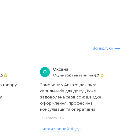
Всі відгуки
Оксана
О
Оцінив(а) магазин на
.0
4.7
ю товару
Замовила у Anzazo декілька
світильників для дому. Дуже
ся
задоволена сервісом: швидке
оформлення, професійна
консультація та оперативна
доставка. Один з плафонів, на жаль,
13 Лютого, 2025
виявився пошкодженим, але магаз..
Читати повний відгук