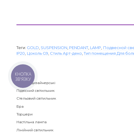
Теги:
GOLD
,
SUSPENSION
,
PENDANT
,
LAMP
,
Подвесной св
IP20
,
Цоколь G9
,
Стиль Арт-деко
,
Тип помещения Для бо
КНОПКА
Категорії
ЗВ'ЯЗКУ
Люстри дизайнерські
Підвісний світильник
Стельовий світильник
Бра
Торшери
Настільна лампа
Лінійний світильник