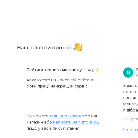
Наші клієнти про нас
Рейтинг нашого магазину —
4.6
В
Anzazo.com.ua – високий рейтинг,
Замовля
роки праці, найкращий сервіс!
просто 
вигляд
Менедж
підібра
Ви можете
залишити відгук
про наш
13 Серп
магазин або
написати на підтримку
,
якщо у вас є якісь питання.
Читати 