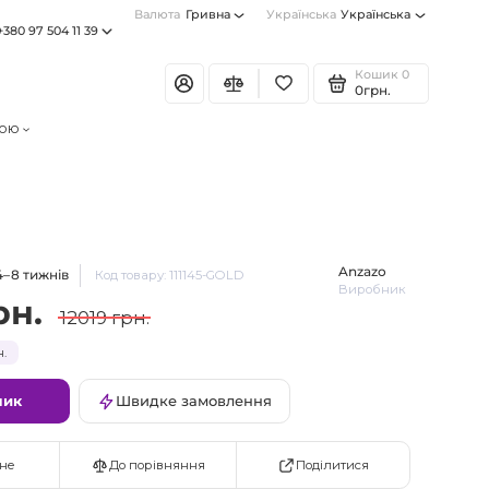
Валюта
Гривна
Українська
Українська
+380 97 504 11 39
Кошик
0
0грн.
тою
Anzazo
4–8 тижнів
Код товару: 111145-GOLD
Виробник
рн.
12019 грн.
н.
шик
Швидке замовлення
Поділитися
не
До порівняння