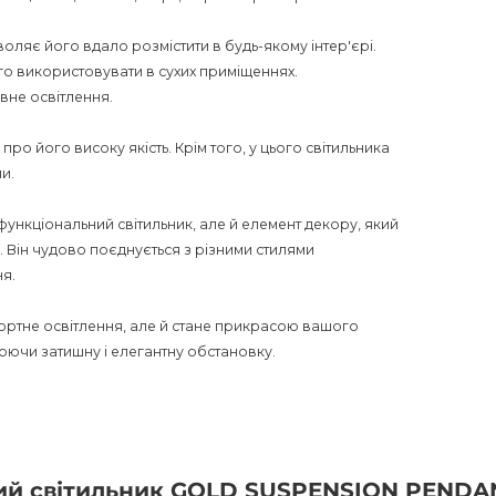
ляє його вдало розмістити в будь-якому інтер'єрі.
ого використовувати в сухих приміщеннях.
вне освітлення.
 про його високу якість. Крім того, у цього світильника
и.
нкціональний світильник, але й елемент декору, який
. Він чудово поєднується з різними стилями
я.
фортне освітлення, але й стане прикрасою вашого
орюючи затишну і елегантну обстановку.
римуєте не тільки високу якість і стильний дизайн,
я великих приміщень, вітальні, кафе, бару або
у.
сний світильник GOLD SUSPENSION PEND