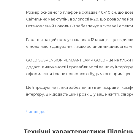
Розмір основного плафона складає 40х40 см, що дозво
Світильник має ступінь вологості IP20, що дозволяє й
Встановлений цоколь G9 забезпечує яскраве і ефекти
Гарантія на цей продукт складає 12 місяців, що свідчить
є можливість димування, якщо встановити димові ламп
GOLD SUSPENSION PENDANT LAMP GOLD - це не тільки фу
додасть вишуканості і привабливості вашому інтер'єру
оформлення і стане прикрасою будь-якого приміщенн
Цей продукт не тільки забезпечить вам яскраве і ком
інтер'єру. Він додасть шик і розкіш у ваше життя, ств
Придбавши GOLD SUSPENSION PENDANT LAMP GOLD, ви от
Читати далі
але й гарантію на 12 місяців. Цей світильник підійде дл
ресторану, де він стане справжньою окрасою інтер'єр
Технічні характеристики Підві