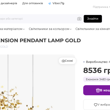
 дизайнерів
Для оптовиків
Viber/Tg
Підтримка
Знайти
 за матеріалом
Світильники за кольором
Світильники за кімна
PENSION PENDANT LAMP GOLD
 GOLD
Схожі
Виробництво: 
8536 г
Економія 3483 гр
В ко
У вибра