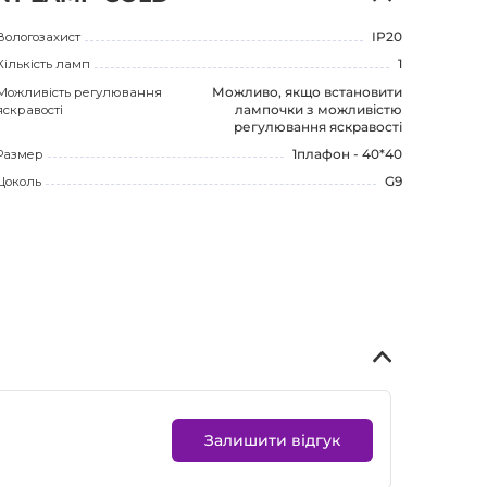
Вологозахист
IP20
Кількість ламп
1
Можливість регулювання
Можливо, якщо встановити
яскравості
лампочки з можливістю
регулювання яскравості
Размер
1плафон - 40*40
Цоколь
G9
Залишити відгук