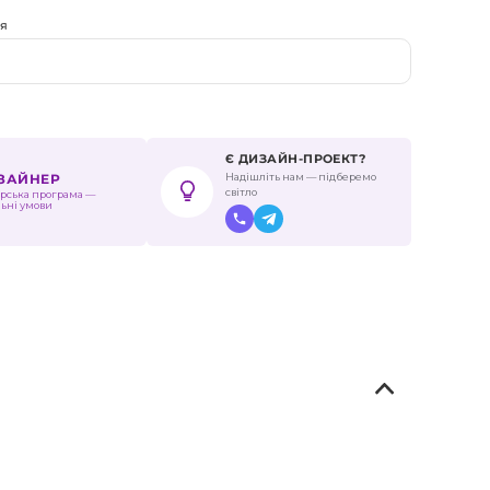
ня
Є ДИЗАЙН-ПРОЕКТ?
Надішліть нам — підберемо
ИЗАЙНЕР
світло
рська програма —
льні умови