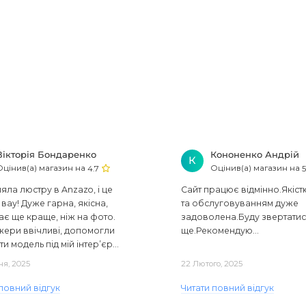
Вікторія Бондаренко
Кононенко Андрій
К
Оцінив(а) магазин на
Оцінив(а) магазин на
4.7
5
ла люстру в Anzazo, і це
Сайт працює відмінно.Якіст
вау! Дуже гарна, якісна,
та обслуговуванням дуже
ає ще краще, ніж на фото.
задоволена.Буду звертати
ери ввічливі, допомогли
ще.Рекомендую...
ти модель під мій інтер’єр...
ня, 2025
22 Лютого, 2025
повний відгук
Читати повний відгук