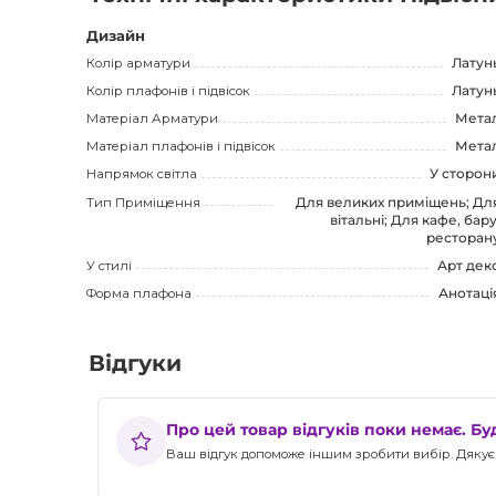
Не пропустіть можливість придбати цей прекрасний сві
стильнішим.
Дизайн
Колір арматури
Латун
Колір плафонів і підвісок
Латун
Матеріал Арматури
Мета
Матеріал плафонів і підвісок
Мета
Напрямок світла
У сторон
Тип Приміщення
Для великих приміщень; Дл
вітальні; Для кафе, бару
ресторан
У стилі
Арт дек
Форма плафона
Анотаці
Відгуки
Про цей товар відгуків поки немає. Б
Ваш відгук допоможе іншим зробити вибір. Дякуєм