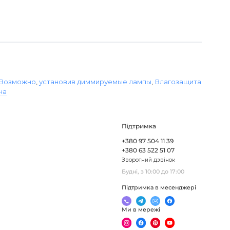
Возможно
,
установив диммируемые лампы
,
Влагозащита
на
Підтримка
+380 97 504 11 39
+380 63 522 51 07
Зворотний дзвінок
Будні, з 10:00 до 17:00
Підтримка в месенджері
Ми в мережі