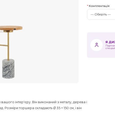
Комплектація
Я Д
Партне
спеціа
 вашого інтер'єру. Він виконаний з металу, дерева і
 Розміри торшера складають Ø 35 × 150 см, і він