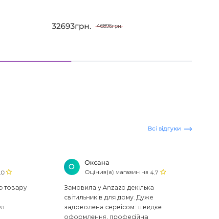
32693грн.
372
46896грн.
Всі відгуки
Оксана
О
Оцінив(а) магазин на
.0
4.7
ю товару
Замовила у Anzazo декілька
світильників для дому. Дуже
ся
задоволена сервісом: швидке
оформлення, професійна