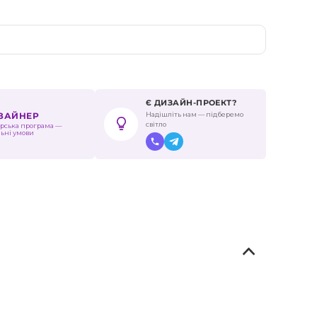
Є ДИЗАЙН-ПРОЕКТ?
Надішліть нам — підберемо
ИЗАЙНЕР
світло
рська програма —
льні умови