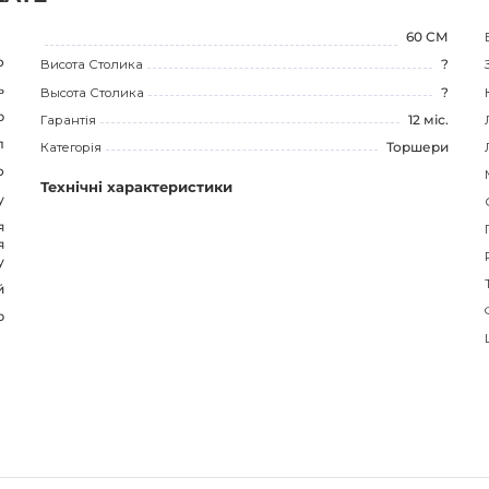
60 СМ
о
Висота Столика
?
ь
Высота Столика
?
р
Гарантія
12 міс.
л
Категорія
Торшери
о
Технічні характеристики
у
я
я
у
й
р