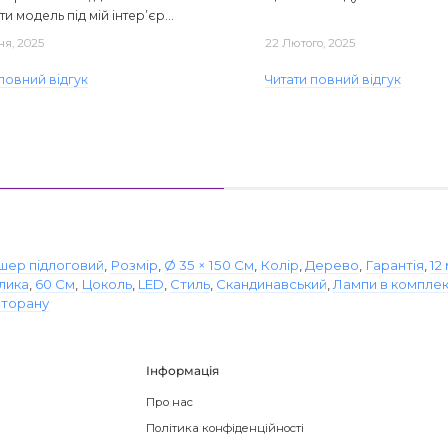
ти модель під мій інтер’єр...
ня, 2025
22 Лютого, 2025
повний відгук
Читати повний відгук
шер підлоговий
,
Розмір
,
Ø 35 × 150 См
,
Колір
,
Дерево
,
Гарантія
,
12
лика
,
60 См
,
Цоколь
,
LED
,
Стиль
,
Скандинавський
,
Лампи в комплек
торану
Інформація
Про нас
Політика конфіденційності