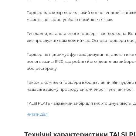
Торшер має колір дерева, який додає теплоти і затишку
місяців, що гарантує його надійність і якість.
Тип лампи, встановленої в торшері, - світлодіодна. В
яке прослужить вам довгий час. Основа торшера має діам
Торшер не підтримує функцію димування, але він вже 
вологозахист IP20, що робить його ідеальним вибором 
або ресторану.
Також в комплект торшера входять лампи. Він чудово п
надасть вашому простору витонченості і елегантності.
TALSI PLATE - відмінний вибір для тих, хто цінує якість 
магазині AnzAzo. У нас діють найкращі ціни і знижки, а
Читати далі
пропустіть можливість оновити свій інтер'єр за допо
Технічні характеристики TALSI P