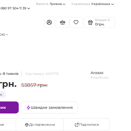
Валюта
Гривна
Українська
Українська
+380 97 504 11 39
Кошик
0
0грн.
тою
Anzazo
4–8 тижнів
Код товару: ANZ1715
Виробник
грн.
53857 грн.
н.
шик
Швидке замовлення
Поділитися
не
До порівняння