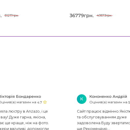
.
36779грн.
51217грн.
49573грн.
Вікторія Бондаренко
Кононенко Андрій
К
Оцінив(а) магазин на
Оцінив(а) магазин на
4.7
5
ла люстру в Anzazo, і це
Сайт працює відмінно.Якіст
вау! Дуже гарна, якісна,
та обслуговуванням дуже
ає ще краще, ніж на фото.
задоволена.Буду звертати
ери ввічливі, допомогли
ще.Рекомендую...