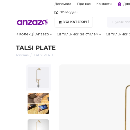
Допомога
Про нас
Контакти
Для
3D Моделі
УСІ КАТЕГОРІЇ
✧Колекції Anzazo
Світильники за стилем
Світильники
TALSI PLATE
Головна
TALSI PLATE