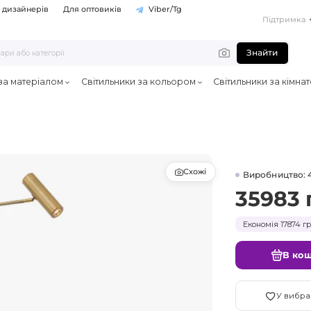
 дизайнерів
Для оптовиків
Viber/Tg
Підтримка
Знайти
 за матеріалом
Світильники за кольором
Світильники за кімна
Схожі
Виробництво: 
35983 
Економія 17874 гр
В ко
У вибра