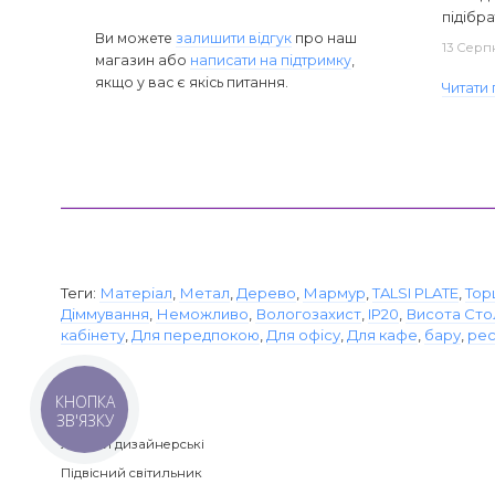
підібра
Ви можете
залишити відгук
про наш
13 Серп
магазин або
написати на підтримку
,
якщо у вас є якісь питання.
Читати 
Теги:
Матеріал
,
Метал
,
Дерево
,
Мармур
,
TALSI PLATE
,
Тор
Діммування
,
Неможливо
,
Вологозахист
,
IP20
,
Висота Сто
кабінету
,
Для передпокою
,
Для офісу
,
Для кафе
,
бару
,
рес
КНОПКА
Категорії
ЗВ'ЯЗКУ
Люстри дизайнерські
Підвісний світильник