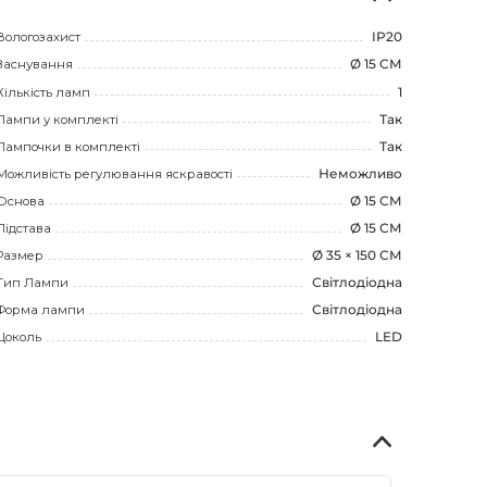
Вологозахист
IP20
Заснування
Ø 15 СМ
Кількість ламп
1
Лампи у комплекті
Так
Лампочки в комплекті
Так
Можливість регулювання яскравості
Неможливо
Основа
Ø 15 СМ
Підстава
Ø 15 СМ
Размер
Ø 35 × 150 СМ
Тип Лампи
Світлодіодна
Форма лампи
Світлодіодна
Цоколь
LED