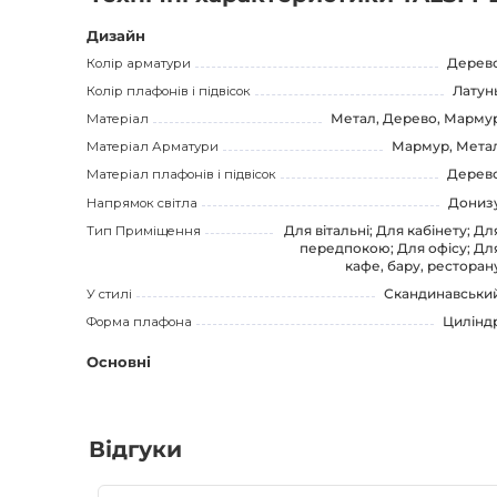
Дизайн
Колір арматури
Дерев
Колір плафонів і підвісок
Латун
Матеріал
Метал, Дерево, Марму
Матеріал Арматури
Мармур, Мета
Матеріал плафонів і підвісок
Дерев
Напрямок світла
Дониз
Тип Приміщення
Для вітальні; Для кабінету; Дл
передпокою; Для офісу; Дл
кафе, бару, ресторан
У стилі
Скандинавськи
Форма плафона
Цилінд
Основні
Відгуки