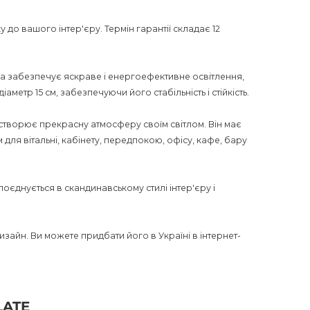
 до вашого інтер'єру. Термін гарантії складає 12
она забезпечує яскраве і енергоефективне освітлення,
етр 15 см, забезпечуючи його стабільність і стійкість.
створює прекрасну атмосферу своїм світлом. Він має
для вітальні, кабінету, передпокою, офісу, кафе, бару
оєднується в скандинавському стилі інтер'єру і
і дизайн. Ви можете придбати його в Україні в інтернет-
 також ми пропонуємо доставку по всій Україні. Не
могою цього вишуканого торшера!
LATE