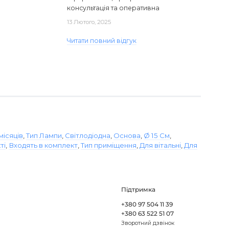
консультація та оперативна
доставка. Один з плафонів, на жаль,
13 Лютого, 2025
виявився пошкодженим, але магаз..
Читати повний відгук
 місяців
,
Тип Лампи
,
Світлодіодна
,
Основа
,
Ø 15 См
,
ті
,
Входять в комплект
,
Тип приміщення
,
Для вітальні
,
Для
Підтримка
+380 97 504 11 39
+380 63 522 51 07
Зворотний дзвінок