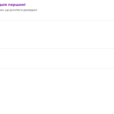
удьте першим!
о, що ділитеся досвідом!