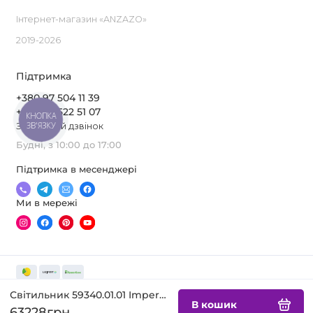
Інтернет-магазин «ANZAZO»
2019-2026
Підтримка
+380 97 504 11 39
+380 63 522 51 07
КНОПКА
ЗВ'ЯЗКУ
Зворотний дзвінок
Будні, з 10:00 до 17:00
Підтримка в месенджері
Ми в мережі
Світильник 59340.01.01 ImperiumLight Accent
В кошик
63228грн.