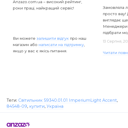
Anzazo.com.ua – високий рейтинг,
Замовляла л
роки праці, найкращий сервіс!
просто вау! 
виглядає ще
Менеджери в
підібрати мод
Ви можете
залишити відгук
про наш
13 Серпня, 20
магазин або
написати на підтримку
,
якщо у вас є якісь питання.
Читати повн
Теги:
Світильник 59340.01.01 ImperiumLight Accent
,
84548-09
,
купити
,
Україна