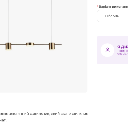
Варіант виконан
Я Д
Партне
спеціа
інімалістичний світильник, який стане стильним і
аті.