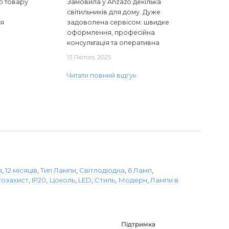
ю товару
Замовила у Anzazo декілька
світильників для дому. Дуже
ся
задоволена сервісом: швидке
оформлення, професійна
консультація та оперативна
доставка. Один з плафонів, на жаль,
13 Лютого, 2025
виявився пошкодженим, але магаз..
Читати повний відгук
я
,
12 місяців
,
Тип Лампи
,
Світлодіодна
,
6 Ламп
,
гозахист
,
IP20
,
Цоколь
,
LED
,
Стиль
,
Модерн
,
Лампи в
Підтримка