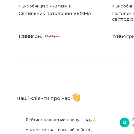
Виробництво: 4–8 тижнів
Виробниц
Світильник потолочни VEMMA
Потолочн
світлод
12888грн.
17864грн
19318грн.
Наші клієнти про нас
Рейтинг нашого магазину —
4.6
В
Anzazo.com.ua – високий рейтинг,