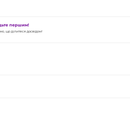
удьте першим!
о, що ділитеся досвідом!