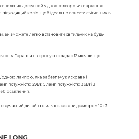
вітильник доступний у двох кольорових варіантах -
и підходящий колір, щоб ідеально вписати світильник в
м, ви зможете легко встановити світильник на будь-
чність. Гарантія на продукт складає 12 місяців, що
іодною лампою, яка забезпечує яскраве і
мп потужністю 29Вт, 5 ламп потужністю 36Вт і 3
реб освітлення.
 сучасний дизайн і стильні плафони діаметром 10 і 3
го інтер'єру.
альним для використання в сухих приміщеннях.
INE LONG