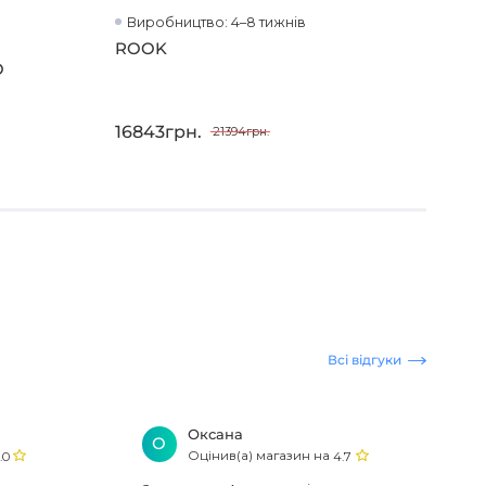
Виробництво: 4–8 тижнів
Ви
ROOK
Під
O
сві
16843грн.
206
21394грн.
Всі відгуки
Оксана
О
Оцінив(а) магазин на
.0
4.7