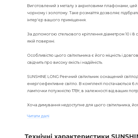
Виготовлений з металу з акриловими плафонами, цей с
чорному і золотому. Таке розмаїття дозволяє підібрат
інтер'єр вашого приміщення.
За допомогою стельового кріплення діаметром 10 і 8 с
якій поверхні.
Особливістю цього світильника є його міцність і довгові
свідчить про високу якість і надійність.
SUNSHINE LONG Реечний світильник оснащений світлод
енергоефективне світло. В комплекті постачаються 6 ла
лампочки потужністю 17Вт, в залежності від ваших пот
Хоча димування недоступне для цього світильника, його
см, 7 і 8 см можуть стати чудовим доповненням до вашо
Читати далі
Світильник має вологозахист IP20, що робить його іде
Технічні характеристики SUNSH