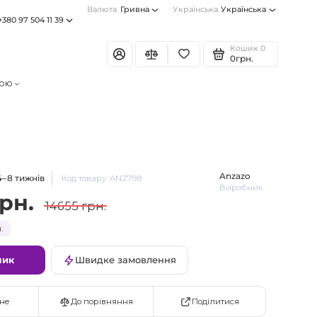
Валюта
Гривна
Українська
Українська
+380 97 504 11 39
Кошик
0
0грн.
тою
Anzazo
4–8 тижнів
Код товару: ANZ798
Виробник
грн.
14655 грн.
.
шик
Швидке замовлення
Поділитися
не
До порівняння