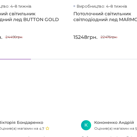
тво: 4–8 тижнів
Виробництво: 4–8 тижнів
ий світильник
Потолочний світильник
іодний лед BUTTON GOLD
світлодіодний лед MARM
.
15248грн.
24490грн.
22476грн.
Вікторія Бондаренко
Кононенко Андрій
К
Оцінив(а) магазин на
Оцінив(а) магазин на
4.7
5