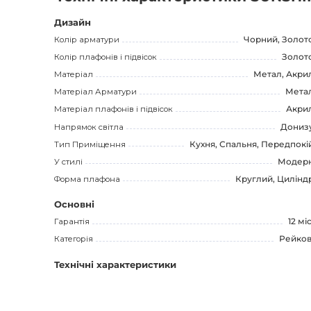
Він стане прекрасним прикрасою для вітальні, їдальні, с
ефективне освітлення покращать ваше життя, створю
Дизайн
приміщенні.
Колір арматури
Чорний, Золот
Колір плафонів і підвісок
Золот
SUNSHINE LONG Реечний світильник - це ідеальне рішення
Матеріал
Метал, Акри
комфортне освітлення. Придбавши цей світильник, ви б
Матеріал Арматури
Мета
покращити інтер'єр вашого дому або офісу.
Матеріал плафонів і підвісок
Акри
Напрямок світла
Дониз
Зробіть свій вибір на користь SUNSHINE LONG Реечного
Тип Приміщення
Кухня, Спальня, Передпокі
освітленням в вашому приміщенні!
У стилі
Модер
Форма плафона
Круглий, Цилінд
Основні
Гарантія
12 міс
Категорія
Рейков
Технічні характеристики