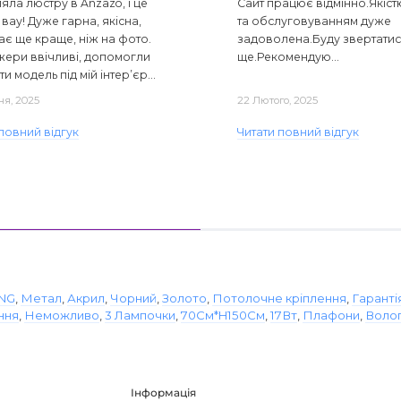
ла люстру в Anzazo, і це
Сайт працює відмінно.Якіст
вау! Дуже гарна, якісна,
та обслуговуванням дуже
ає ще краще, ніж на фото.
задоволена.Буду звертати
ери ввічливі, допомогли
ще.Рекомендую...
ти модель під мій інтер’єр...
ня, 2025
22 Лютого, 2025
повний відгук
Читати повний відгук
ONG
,
Метал
,
Акрил
,
Чорний
,
Золото
,
Потолочне кріплення
,
Гаранті
ння
,
Неможливо
,
3 Лампочки
,
70См*H150См
,
17Вт
,
Плафони
,
Воло
Інформація