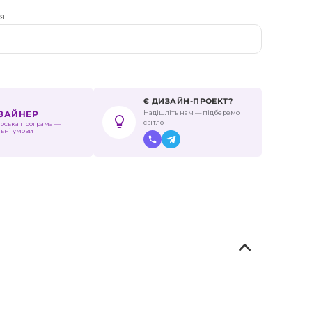
ня
Є ДИЗАЙН-ПРОЕКТ?
Надішліть нам — підберемо
ИЗАЙНЕР
світло
рська програма —
льні умови