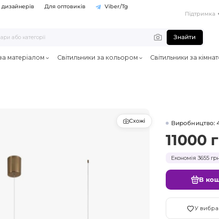
 дизайнерів
Для оптовиків
Viber/Tg
Підтримка
Знайти
 за матеріалом
Світильники за кольором
Світильники за кімна
Схожі
Виробництво: 
11000 
Економія 3655 грн
В ко
У вибра