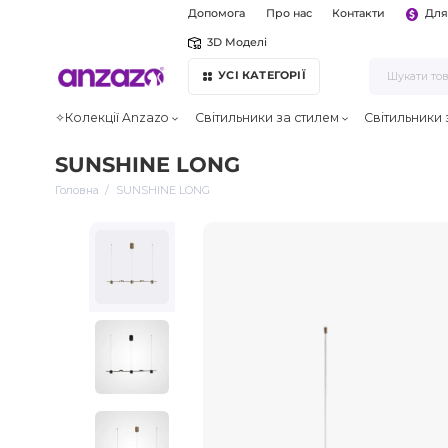
Допомога
Про нас
Контакти
Для
3D Моделі
УСІ КАТЕГОРІЇ
✧Колекції Anzazo
Світильники за стилем
Світильники
SUNSHINE LONG
Головна
SUNSHINE LONG