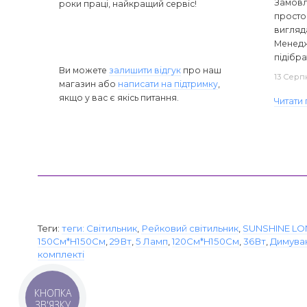
Замовля
роки праці, найкращий сервіс!
просто 
вигляд
Менедж
підібра
Ви можете
залишити відгук
про наш
13 Серп
магазин або
написати на підтримку
,
якщо у вас є якісь питання.
Читати 
Теги:
теги: Світильник
,
Рейковий світильник
,
SUNSHINE L
150См*H150См
,
29Вт
,
5 Ламп
,
120См*H150См
,
36Вт
,
Димува
комплекті
КНОПКА
Категорії
ЗВ'ЯЗКУ