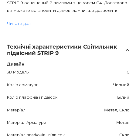
STRIP 9 оснащений 2 лампами з цоколем G4. Додатково
ви можете встановити димові лампи, що дозволить
регулювати яскравість світла і створювати комфортну
Читати далі
атмосферу в приміщенні.
Світильник має ступінь захисту IP20, що робить його
Технічні характеристики Світильник
підходящим для використання всередині приміщень, які
підвісний STRIP 9
не піддаються впливу вологості. Він ідеально підходить
для вітальних, спалень або кабінетів.
Дизайн
3D Модель
Є
STRIP 9 - це не просто світильник, це предмет, який
Колір арматури
Чорний
надасть вашому інтер'єру елегантність і стиль. Його
мінімалістичний дизайн доповнить будь-який сучасний
Колір плафонів і підвісок
Білий
інтер'єр і створить затишну атмосферу.
Матеріал
Метал, Скло
Придбавши STRIP 9, ви отримуєте переваги покупки в
Матеріал Арматури
Метал
інтернет-магазині AnzAzo. Ми пропонуємо доставку по
всій Україні, гарантуємо якість товару, найкращі ціни і
Матеріал плафонів і підвісок
Скло