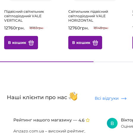
Підвісний світильник
Світильник підвісний
світлодіодний VALE
світлодіодний VALE
VERTICAL
HORIZONTAL
12760грн.
12760грн.
18183грн.
18148грн.
В кошик
В кошик
Наші клієнти про нас
Всі відгуки
Рейтинг нашого магазину —
Вікт
4.6
В
Оціни
Anzazo.com.ua – високий рейтинг,