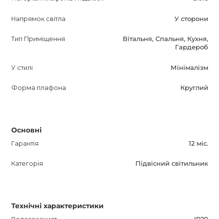
знижки. Не пропустіть можливість придбати цей
унікальний світильник і додати стиль і елегантність у свій
Напрямок світла
У сторони
дім або офіс.
Тип Приміщення
Вітальня, Спальня, Кухня,
Гардероб
У стилі
Мінімалізм
Форма плафона
Круглий
Основні
Гарантія
12 міс.
Категорія
Підвісний світильник
Технічні характеристики