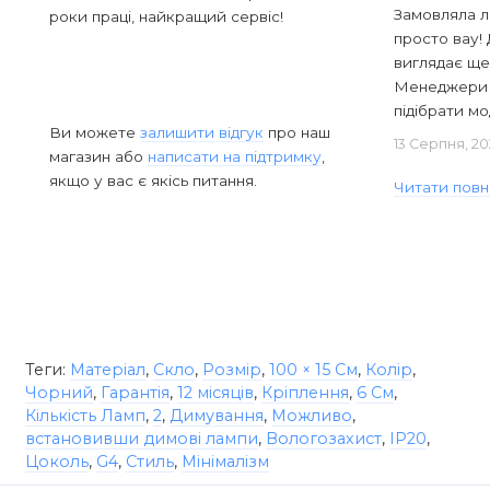
Замовляла л
роки праці, найкращий сервіс!
просто вау! 
виглядає ще
Менеджери в
підібрати мод
Ви можете
залишити відгук
про наш
13 Серпня, 20
магазин або
написати на підтримку
,
якщо у вас є якісь питання.
Читати повн
Теги:
Матеріал
,
Скло
,
Розмір
,
100 × 15 См
,
Колір
,
Чорний
,
Гарантія
,
12 місяців
,
Кріплення
,
6 См
,
Кількість Ламп
,
2
,
Димування
,
Можливо
,
встановивши димові лампи
,
Вологозахист
,
IP20
,
Цоколь
,
G4
,
Стиль
,
Мінімалізм