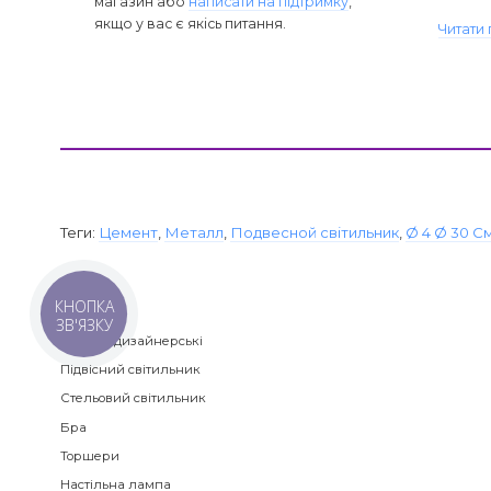
магазин або
написати на підтримку
,
якщо у вас є якісь питання.
Читати 
Теги:
Цемент
,
Металл
,
Подвесной світильник
,
Ø 4 Ø 30 С
КНОПКА
Категорії
ЗВ'ЯЗКУ
Люстри дизайнерські
Підвісний світильник
Стельовий світильник
Бра
Торшери
Настільна лампа