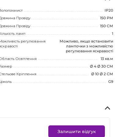
Вологозахист
IP20
Довжина Провіду
150 РМ
Довжина Провіду
150 СМ
Кількість ламп
1
Можливість регулювання
Можливо, якщо встановити
яскравості
лампочки з можливістю
регулювання яскравості
Область Освітлення
13 кв.м
Размер
Ø 4 Ø 30 СМ
Стельове Кріплення
Ø 10 Ø 2 СМ
Цоколь
G9
Залишити відгук