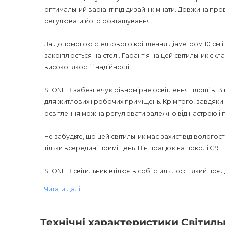
оптимальний варіант під дизайн кімнати. Довжина про
регулювати його розташування.
За допомогою стельового кріплення діаметром 10 см і 
закріплюється на стелі. Гарантія на цей світильник ск
високої якості і надійності.
STONE B забезпечує рівномірне освітлення площі в 13
для житлових і робочих приміщень. Крім того, завдяк
освітлення можна регулювати залежно від настрою і 
Не забудьте, що цей світильник має захист від вологос
тільки всередині приміщень. Він працює на цоколі G9.
STONE B світильник втілює в собі стиль лофт, який поєд
естетично привабливе рішення для створення затишн
Читати далі
STONE B можна придбати в Україні тільки в інтернет-ма
гарантію на товар, а також найвигідніші ціни і знижки.
Технічні характеристики Світиль