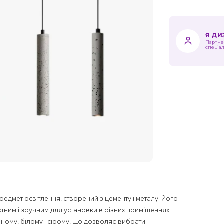
Я Д
Партне
спеціа
предмет освітлення, створений з цементу і металу. Його
тним і зручним для установки в різних приміщеннях.
рному, білому і сірому, що дозволяє вибрати