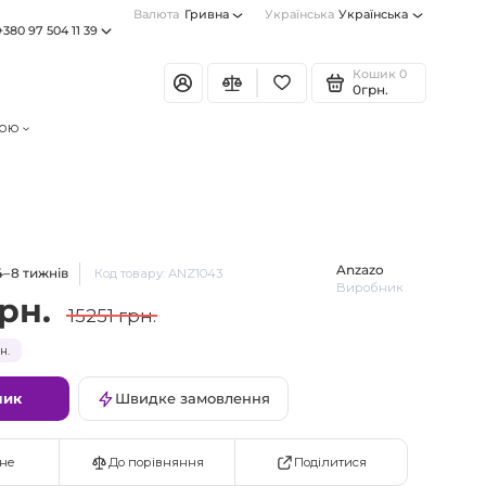
Валюта
Гривна
Українська
Українська
+380 97 504 11 39
Кошик
0
0грн.
тою
Anzazo
4–8 тижнів
Код товару: ANZ1043
Виробник
грн.
15251 грн.
н.
шик
Швидке замовлення
Поділитися
не
До порівняння