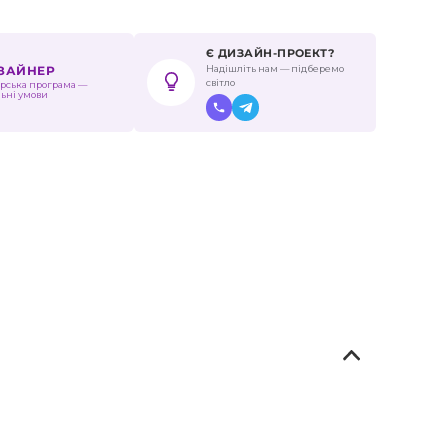
Є ДИЗАЙН-ПРОЕКТ?
Надішліть нам — підберемо
ИЗАЙНЕР
світло
рська програма —
льні умови