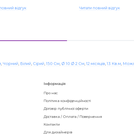
повний відгук
Читати повний відгук
м
,
Чорний
,
Білий
,
Сірий
,
150 См
,
Ø 10 Ø 2 См
,
12 місяців
,
13 Кв.м
,
Мож
Інформація
Про нас
Політика конфіденційності
Договір публічної оферти
Доставка / Оплата / Повернення
Контакти
Для дизайнерів