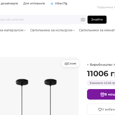
 дизайнерів
Для оптовиків
Viber/Tg
Підтримка
Знайти
 за матеріалом
Світильники за кольором
Світильники за кімна
Схожі
Виробництво: 
11006 
Економія 4246 гр
В ко
У вибра