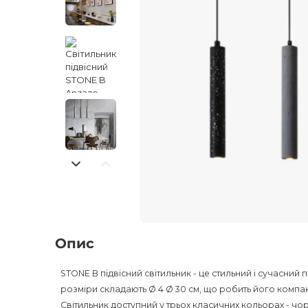
Опис
STONE B підвісний світильник - це стильний і сучасний 
розміри складають Ø 4 Ø 30 см, що робить його компак
Світильник доступний у трьох класичних кольорах - чо