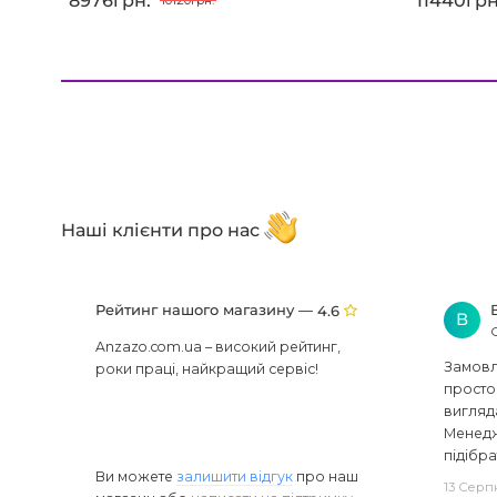
8976грн.
11440грн
10120грн.
Наші клієнти про нас
Рейтинг нашого магазину —
4.6
В
Anzazo.com.ua – високий рейтинг,
Замовля
роки праці, найкращий сервіс!
просто 
вигляд
Менедж
підібра
Ви можете
залишити відгук
про наш
13 Серп