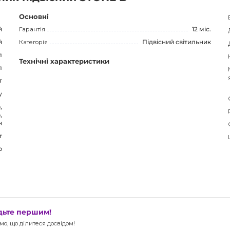
альність у своєму інтер'єрі.
Основні
й
Гарантія
12 міс.
й
Категорія
Підвісний світильник
л
Технічні характеристики
л
т
у
,
,
н
т
р
удьте першим!
о, що ділитеся досвідом!