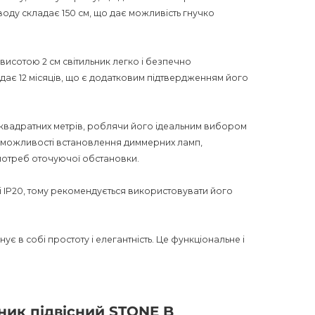
воду складає 150 см, що дає можливість гнучко
висотою 2 см світильник легко і безпечно
ладає 12 місяців, що є додатковим підтвердженням його
 квадратних метрів, роблячи його ідеальним вибором
и можливості встановлення диммерних ламп,
потреб оточуючої обстановки.
ті IP20, тому рекомендується використовувати його
нує в собі простоту і елегантність. Це функціональне і
ої атмосфери в вашому домі або робочому просторі.
газині AnzAzo. Ми пропонуємо доставку по всій країні,
 Стильний дизайн і висока якість роблять цей світильник
ник підвісний STONE B