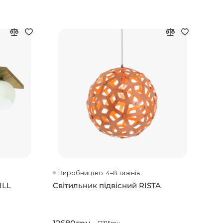
Виробництво: 4–8 тижнів
Ви
ILL
Світильник підвісний RISTA
Під
сві