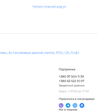
виявився пошкодженим, але магаз..
Читати повний відгук
ливо
,
встановивши димові лампи
,
IP20
,
G9
,
Лофт
Підтримка
+380 97 504 11 39
+380 63 522 51 07
Зворотний дзвінок
Будні, з 10:00 до 17:00
Підтримка в месенджері
Ми в мережі