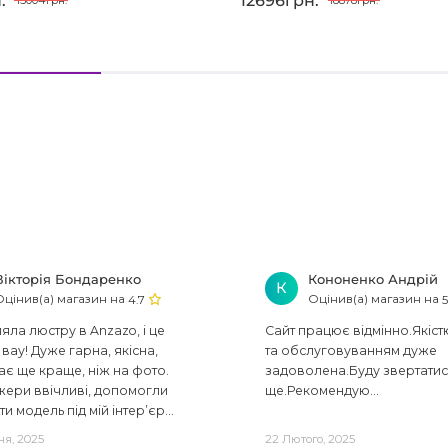
.
12696грн.
15004грн.
18878грн.
Вікторія Бондаренко
Кононенко Андрій
К
Оцінив(а) магазин на
Оцінив(а) магазин на
4.7
5
ла люстру в Anzazo, і це
Сайт працює відмінно.Якіст
вау! Дуже гарна, якісна,
та обслуговуванням дуже
ає ще краще, ніж на фото.
задоволена.Буду звертати
ери ввічливі, допомогли
ще.Рекомендую...
ти модель під мій інтер’єр...
ня, 2025
22 Лютого, 2025