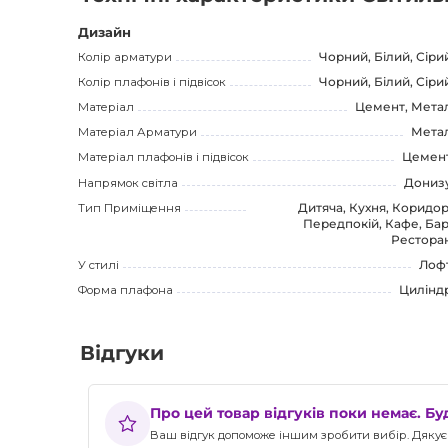
привабливим вибором для всіх, хто цінує комфорт і унік
Дизайн
Колір арматури
Чорний, Білий, Сіри
Колір плафонів і підвісок
Чорний, Білий, Сіри
Матеріал
Цемент, Мета
Матеріал Арматури
Мета
Матеріал плафонів і підвісок
Цемен
Напрямок світла
Дониз
Тип Приміщення
Дитяча, Кухня, Коридор
Передпокій, Кафе, Бар
Рестора
У стилі
Лоф
Форма плафона
Цилінд
Відгуки
Про цей товар відгуків поки немає. Б
Ваш відгук допоможе іншим зробити вибір. Дякуєм