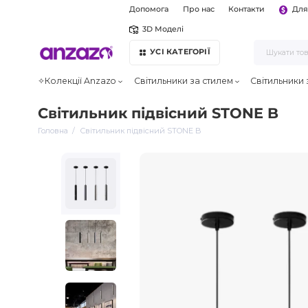
Допомога
Про нас
Контакти
Для
3D Моделі
УСІ КАТЕГОРІЇ
✧Колекції Anzazo
Світильники за стилем
Світильники
Світильник підвісний STONE B
Головна
Світильник підвісний STONE B