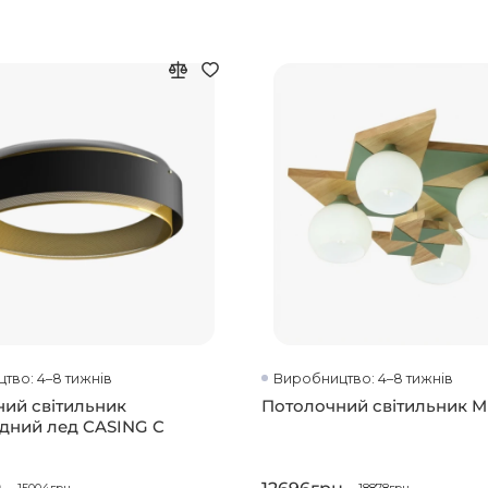
тво: 4–8 тижнів
Виробництво: 4–8 тижнів
ий світильник
Потолочний світильник M
одний лед CASING C