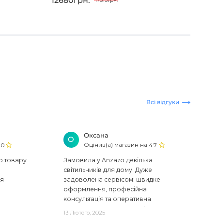
12680грн.
125
17315грн.
Всі відгуки
Оксана
О
Оцінив(а) магазин на
.0
4.7
ю товару
Замовила у Anzazo декілька
світильників для дому. Дуже
ся
задоволена сервісом: швидке
оформлення, професійна
консультація та оперативна
доставка. Один з плафонів, на жаль,
13 Лютого, 2025