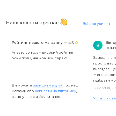
Наші клієнти про нас
Всі відгуки
Рейтинг нашого магазину —
Вікт
4.6
В
Оціни
Anzazo.com.ua – високий рейтинг,
Замовляла л
роки праці, найкращий сервіс!
просто вау! 
виглядає ще
Менеджери в
підібрати мод
Ви можете
залишити відгук
про наш
13 Серпня, 20
магазин або
написати на підтримку
,
якщо у вас є якісь питання.
Читати повн