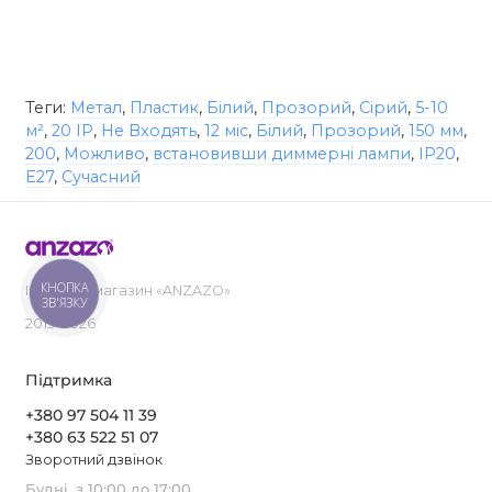
Теги:
Метал
,
Пластик
,
Білий
,
Прозорий
,
Сірий
,
5-10
м²
,
20 IP
,
Не Входять
,
12 міс
,
Білий
,
Прозорий
,
150 мм
,
200
,
Можливо
,
встановивши диммерні лампи
,
IP20
,
E27
,
Сучасний
КНОПКА
Інтернет-магазин «ANZAZO»
ЗВ'ЯЗКУ
2019-2026
Підтримка
+380 97 504 11 39
+380 63 522 51 07
Зворотний дзвінок
Будні, з 10:00 до 17:00