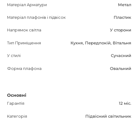
дім на стильне і затишне місце за допомогою Steff
Матеріал Арматури
Метал
підвісного світильника!
Матеріал плафонів і підвісок
Пластик
Ціна вказана за версію "S" прозорий. Для уточнення
Напрямок світла
У сторони
інформації про інші моделі зверніться до менеджерів
магазину.
Тип Приміщення
Кухня, Передпокій, Вітальня
У стилі
Сучасний
Форма плафона
Овальний
Основні
Гарантія
12 міс.
Категорія
Підвісний світильник