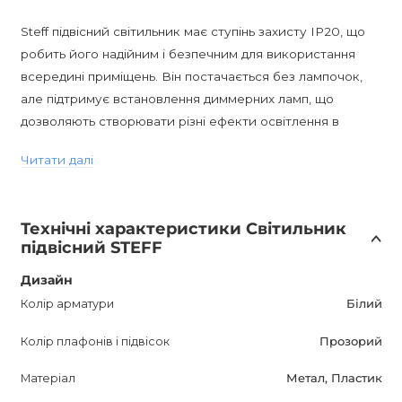
Steff підвісний світильник має ступінь захисту IP20, що
робить його надійним і безпечним для використання
всередині приміщень. Він постачається без лампочок,
але підтримує встановлення диммерних ламп, що
дозволяють створювати різні ефекти освітлення в
залежності від настрою. Це дозволяє додатково
Читати далі
налаштувати ідеальну атмосферу у вашому домі.
Якість і надійність Steff підвісного світильника
Технічні характеристики Світильник
підтверджуються 12-місячною гарантією. Він чудово
підвісний STEFF
поєднується з іншими світильниками з серії Steff, а також
сучасними елементами інтер'єру.
Дизайн
Колір арматури
Білий
Сучасний дизайн, доступні варіанти кольору - білий,
Колір плафонів і підвісок
Прозорий
прозорий і сірий і можливість диммування роблять Steff
підвісний світильник привабливим і універсальним
Матеріал
Метал, Пластик
рішенням для будь-якого приміщення. Перетворіть ваш