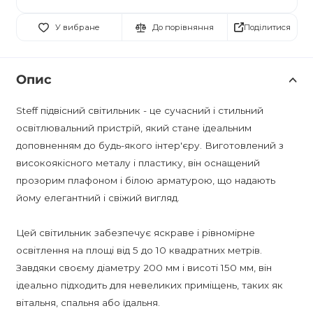
Поділитися
У вибране
До порівняння
Опис
Steff підвісний світильник - це сучасний і стильний
освітлювальний пристрій, який стане ідеальним
доповненням до будь-якого інтер'єру. Виготовлений з
високоякісного металу і пластику, він оснащений
прозорим плафоном і білою арматурою, що надають
йому елегантний і свіжий вигляд.
Цей світильник забезпечує яскраве і рівномірне
освітлення на площі від 5 до 10 квадратних метрів.
Завдяки своєму діаметру 200 мм і висоті 150 мм, він
ідеально підходить для невеликих приміщень, таких як
вітальня, спальня або їдальня.