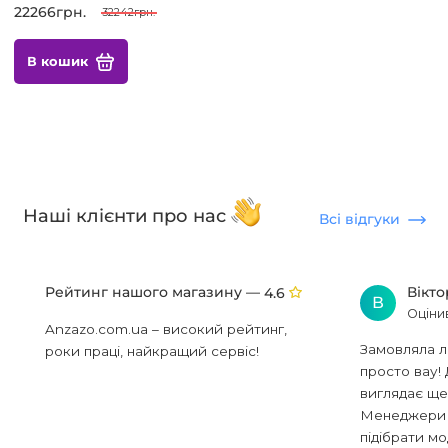
22266грн.
32242грн.
В кошик
Наші клієнти про нас
Всі відгуки
Рейтинг нашого магазину —
Вікт
4.6
В
Оціни
Anzazo.com.ua – високий рейтинг,
Замовляла л
роки праці, найкращий сервіс!
просто вау! 
виглядає ще
Менеджери в
підібрати мод