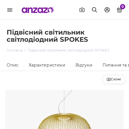
0
Підвісний світильник
світлодіодний SPOKES
Головна
Підвісний світильник світлодіодний SPOKES
Опис
Характеристики
Відгуки
Питання та 
Схожі