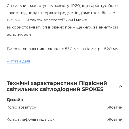
Світильник має ступінь захисту IP20, що гарантує його
захист від пилу і твердих предметів діаметром більше
12,5 мм. Він також вологостійкий і може
використовуватися в різних приміщеннях, за винятком
вологих зон.
Висота світильника складає 530 мм, а діаметр - 520 мм,
що робить його прекрасним рішенням для приміщень з
Читати далі
високими стелями. Він оснащений світлодіодною
лампою типу LED, що забезпечує яскраве і
енергоефективне освітлення.
Технічні характеристики Підвісний
світильник світлодіодний SPOKES
Завдяки своєму об'ємному абажуру і двом
різнонаправленим світлодіодам, цей світильник створює
Дизайн
унікальну гру тіней на стелі і стінах. Він виконує дві
Колір арматури
Жовтий
функції: направлений вгору точковий світлодіод створює
Колір плафонів і підвісок
Жовтий
ефектний візуальний ефект, підсвічуючи металеву
каркас, а світлодіод, направлений вниз, забезпечує