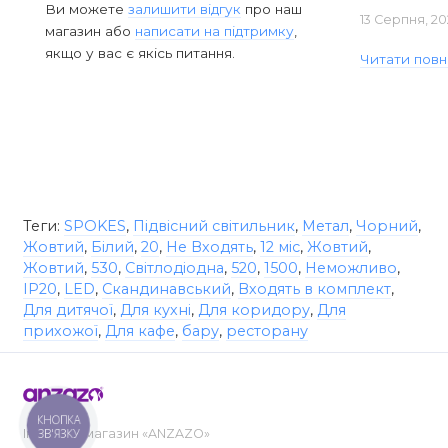
Ви можете
залишити відгук
про наш
13 Серпня, 20
магазин або
написати на підтримку
,
якщо у вас є якісь питання.
Читати повн
Теги:
SPOKES
,
Підвісний світильник
,
Метал
,
Чорний
,
Жовтий
,
Білий
,
20
,
Не Входять
,
12 міс
,
Жовтий
,
Жовтий
,
530
,
Світлодіодна
,
520
,
1500
,
Неможливо
,
IP20
,
LED
,
Скандинавський
,
Входять в комплект
,
Для дитячої
,
Для кухні
,
Для коридору
,
Для
прихожої
,
Для кафе
,
бару
,
ресторану
КНОПКА
ЗВ'ЯЗКУ
Інтернет-магазин «ANZAZO»