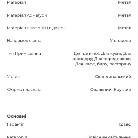
Матеріал
Метал
акцентове функціональне освітлення.
Матеріал Арматури
Метал
Світильник SPOKES постачається в комплекті з усіма
Матеріал плафонів і підвісок
Метал
необхідними лампами і має гарантійний термін 12 місяців.
Дозвольте цьому модному і дивовижному світильнику
Напрямок світла
У сторони
зробити ваш інтер'єр більш красивим і затишним.
Спробуйте його сьогодні і насолоджуйтесь якісним
Тип Приміщення
Для дитячої; Для кухні; Для
коридору; Для передпокою;
освітленням і стильним дизайном.
Для кафе, бару, ресторану
У стилі
Скандинавський
Форма плафона
Овальний, Круглий
Основні
Гарантія
12 міс.
Категорія
Підвісний світильник