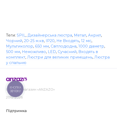
Теги:
SPIL
,
Дизайнерська люстра
,
Метал
,
Акрил
,
Чорний
,
20-25 м.кв
,
IP20
,
Не Входять
,
12 міс
,
Мультиколор
,
650 мм
,
Світлодіодна
,
1000 діаметр
,
500 мм
,
Неможливо
,
LED
,
Сучасний
,
Входять в
комплект
,
Люстри для великих приміщень
,
Люстра
у спальню
КНОПКА
Інтернет-магазин «ANZAZO»
ЗВ'ЯЗКУ
2019-2026
Підтримка