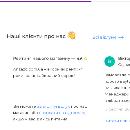
Наші клієнти про нас
Всі відгуки
Рейтинг нашого магазину —
Вікт
4.6
В
Оціни
Anzazo.com.ua – високий рейтинг,
Замовляла л
роки праці, найкращий сервіс!
просто вау! 
виглядає ще
Менеджери в
підібрати мод
Ви можете
залишити відгук
про наш
13 Серпня, 20
магазин або
написати на підтримку
,
якщо у вас є якісь питання.
Читати повн