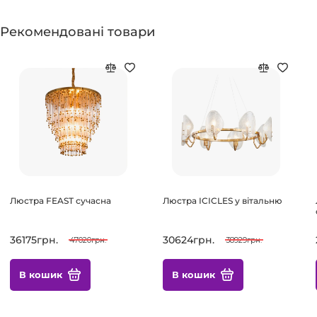
Рекомендовані товари
Люстра FEAST сучасна
Люстра ICICLES у вітальню
36175грн.
30624грн.
47020грн.
38929грн.
В кошик
В кошик