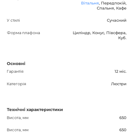
Вітальня
, Передпокій,
кольори і приміщення, в яких вона може бути
Спальня, Кафе
використана. Оптимізуйте опис для пошукових систем,
роблячи його інформативним і привабливим для
У стилі
Сучасний
потенційних покупців. Це критично важливо для
Форма плафона
Циліндр, Конус, Півсфера,
успішного просування продукції.
Куб.
Основні
Гарантія
12 міс.
Категорія
Люстри
Технічні характеристики
Висота, мм
650
Висота, мм
650