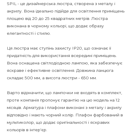
SPIL - це дизайнерська люстра, створена з металу і
акрилу. Вона ідеально підійде для освітлення приміщень
площею від 20 до 25 квадратних метрів. Люстра
виконана в чорному кольорі, що додає образу
елегантності і стилю.
Ця люстра має ступінь захисту IP20, що означає її
придатність для використання всередині приміщень.
Вона оснащена світлодіодною лампою, яка забезпечує
яскраве і ефективне освітлення. Довжина ланцюга
складає 500 мм, а висота люстри - 650 мм.
Варто відзначити, що лампочки не входять в комплект,
проте компанія пропонує гарантію на цю модель на 12
місяців. Арматура і плафони виконані з металу і акрилу
відповідно і мають чорний колір. Плафон фарбований в
мультиколор, що додає оригінальності і яскравих
кольорів в інтер'єр.