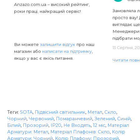
Anzazo.com.ua – високий рейтинг,
Замовляла л
роки праці, найкращий сервіс!
просто вау! 
виглядає ще
Менеджери в
підібрати мод
Ви можете
залишити відгук
про наш
13 Серпня, 20
магазин або
написати на підтримку
,
якщо у вас є якісь питання.
Читати повн
Теги:
SOTA
,
Підвісний світильник
,
Метал
,
Скло
,
Чорний
,
Червоний
,
Помаранчевий
,
Зелений
,
Синій
,
Білий
,
Прозорий
,
IP20
,
Не Входять
,
12 міс
,
Матеріал
Арматури: Метал
,
Матеріал Плафонів: Скло
,
Колір
Арматури: Чорний
,
Колір Плафону: Прозорий
,