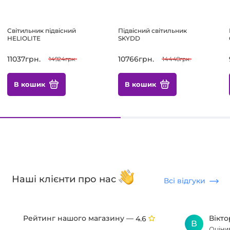
Світильник підвісний
Підвісний світильник
HELIOLITE
SKYDD
11037грн.
10766грн.
14924грн.
14448грн.
В кошик
В кошик
Наші клієнти про нас
Всі відгуки
Рейтинг нашого магазину —
Вікт
4.6
В
Оціни