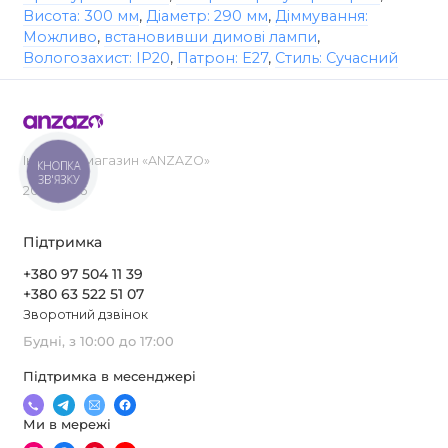
Висота: 300 мм
,
Діаметр: 290 мм
,
Діммування:
Можливо
,
встановивши димові лампи
,
Вологозахист: IP20
,
Патрон: E27
,
Стиль: Сучасний
Інтернет-магазин «ANZAZO»
КНОПКА
ЗВ'ЯЗКУ
2019-2026
Підтримка
+380 97 504 11 39
+380 63 522 51 07
Зворотний дзвінок
Будні, з 10:00 до 17:00
Підтримка в месенджері
Ми в мережі