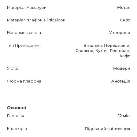
продукт, ви отримуєте не тільки красивий і
Матеріал Арматури
Метал
функціональний предмет, але й гарантовану якість на 12
Матеріал плафонів і підвісок
Скло
місяців.
Напрямок світла
У сторони
Не пропустіть можливість оновити свій інтер'єр за
допомогою SKYERNE підвісного світильника!
Тип Приміщення
Вітальня, Передпокій,
Спальня, Кухня, Ресторан,
Кафе
У стилі
Модерн
Форма плафона
Анотація
Основні
Гарантія
12 міс.
Категорія
Підвісний світильник