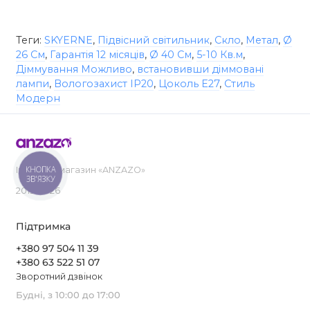
Теги:
SKYERNE
,
Підвісний світильник
,
Скло
,
Метал
,
Ø
26 См
,
Гарантія 12 місяців
,
Ø 40 См
,
5-10 Кв.м
,
Діммування Можливо
,
встановивши діммовані
лампи
,
Вологозахист IP20
,
Цоколь E27
,
Стиль
Модерн
КНОПКА
Інтернет-магазин «ANZAZO»
ЗВ'ЯЗКУ
2019-2026
Підтримка
+380 97 504 11 39
+380 63 522 51 07
Зворотний дзвінок
Будні, з 10:00 до 17:00