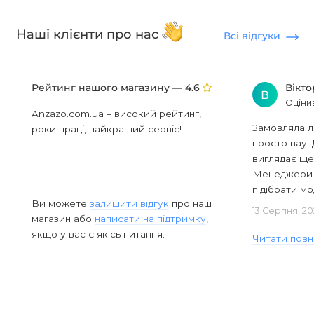
Наші клієнти про нас
Всі відгуки
Рейтинг нашого магазину —
Вікт
4.6
В
Оціни
Anzazo.com.ua – високий рейтинг,
Замовляла л
роки праці, найкращий сервіс!
просто вау! 
виглядає ще
Менеджери в
підібрати мод
Ви можете
залишити відгук
про наш
13 Серпня, 20
магазин або
написати на підтримку
,
якщо у вас є якісь питання.
Читати повн