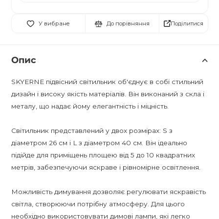
Поділитися
У вибране
До порівняння
Опис
SKYERNE підвісний світильник об'єднує в собі стильний
дизайн і високу якість матеріалів. Він виконаний з скла і
металу, що надає йому елегантність і міцність.
Світильник представлений у двох розмірах: S з
діаметром 26 см і L з діаметром 40 см. Він ідеально
підійде для приміщень площею від 5 до 10 квадратних
метрів, забезпечуючи яскраве і рівномірне освітлення.
Можливість димування дозволяє регулювати яскравість
світла, створюючи потрібну атмосферу. Для цього
необхідно використовувати димові лампи, які легко