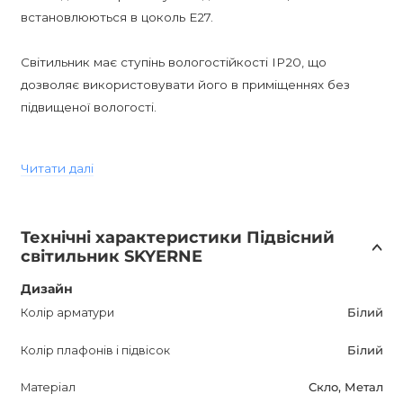
встановлюються в цоколь E27.
Світильник має ступінь вологостійкості IP20, що
дозволяє використовувати його в приміщеннях без
підвищеної вологості.
Стильний і сучасний дизайн цього світильника робить
Читати далі
його універсальним для різних інтер'єрів. Він чудово
впишеться в сучасні і мінімалістичні простори.
Технічні характеристики Підвісний
Ціна вказана для версії "S", тому для уточнення
світильник SKYERNE
інформації про інші моделі необхідно звернутися до
менеджерів магазину.
Дизайн
Колір арматури
Білий
SKYERNE підвісний світильник - це відмінний вибір для
Колір плафонів і підвісок
Білий
тих, хто цінує стиль, функціональність і якість. Він чудово
освітить вашу кімнату, створить затишну атмосферу і
Матеріал
Скло, Метал
стане справжнім прикрасою інтер'єру. Придбавши цей