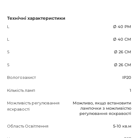
Технічні характеристики
L
Ø 40 РМ
L
Ø 40 СМ
S
Ø 26 СМ
S
Ø 26 СМ
Вологозахист
IP20
Кількість ламп
1
Можливість регулювання
Можливо, якщо встановити
лампочки з можливістю
яскравості
регулювання яскравості
Область Освітлення
5-10 кв.м