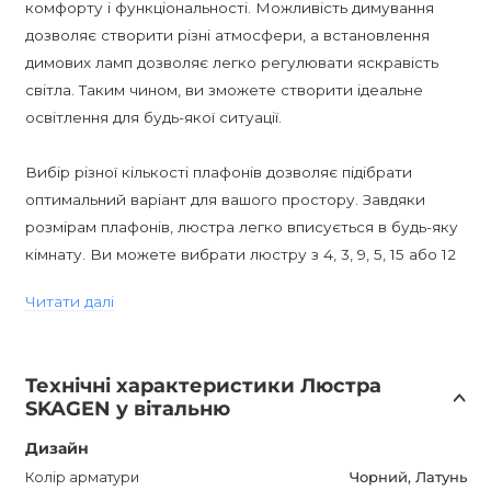
комфорту і функціональності. Можливість димування
дозволяє створити різні атмосфери, а встановлення
димових ламп дозволяє легко регулювати яскравість
світла. Таким чином, ви зможете створити ідеальне
освітлення для будь-якої ситуації.
Вибір різної кількості плафонів дозволяє підібрати
оптимальний варіант для вашого простору. Завдяки
розмірам плафонів, люстра легко вписується в будь-яку
кімнату. Ви можете вибрати люстру з 4, 3, 9, 5, 15 або 12
плафонами, залежно від вашого вподобання і розмірів
Читати далі
приміщення.
Крім того, SKAGEN Дизайнерська люстра має клас
Технічні характеристики Люстра
захисту IP20, що забезпечує її надійність і безпеку. Вона
SKAGEN у вітальню
також сумісна з цоколями E27 і G9.
Дизайн
Ця люстра ідеально підходить для використання в стилі
Колір арматури
Чорний, Латунь