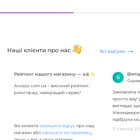
Наші клієнти про нас
Всі відгуки
Рейтинг нашого магазину —
Вікт
4.6
В
Оціни
Anzazo.com.ua – високий рейтинг,
Замовляла л
роки праці, найкращий сервіс!
просто вау! 
виглядає ще
Менеджери в
підібрати мод
Ви можете
залишити відгук
про наш
13 Серпня, 20
магазин або
написати на підтримку
,
якщо у вас є якісь питання.