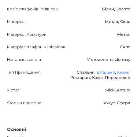
Mid-Century. Вона стане справжнім прикрасою будь-
Колір плафонів і підвісок
Білий, Золото
якого інтер'єру і додасть йому шарму і елегантності.
Завдяки своєму дизайну і функціональності, SKAGEN
Матеріал
Метал, Скло
Дизайнерська люстра покращить життя покупця,
створюючи затишну і стильну атмосферу в його домі.
Матеріал Арматури
Метал
Матеріал плафонів і підвісок
Скло
Не пропустіть можливість придбати цю прекрасну
люстру. Вона варта уваги і буде чудовим доповненням
Напрямок світла
У сторони та Донизу
до вашого інтер'єру. Насолоджуйтеся світлом і
естетикою SKAGEN Дизайнерської люстри кожен день.
Тип Приміщення
Спальня,
Вітальня
,
Кухня
,
Ресторан, Кафе, Передпокій
У стилі
Mid-Century
Форма плафона
Конус, Сфера
Основні