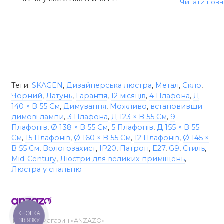
Читати повн
Теги:
SKAGEN
,
Дизайнерська люстра
,
Метал
,
Скло
,
Чорний
,
Латунь
,
Гарантія
,
12 місяців
,
4 Плафона
,
Д
140 × В 55 См
,
Димування
,
Можливо
,
встановивши
димові лампи
,
3 Плафона
,
Д 123 × В 55 См
,
9
Плафонів
,
Ø 138 × В 55 См
,
5 Плафонів
,
Д 155 × В 55
См
,
15 Плафонів
,
Ø 160 × В 55 См
,
12 Плафонів
,
Ø 145 ×
В 55 См
,
Вологозахист
,
IP20
,
Патрон
,
E27
,
G9
,
Стиль
,
Mid-Century
,
Люстри для великих приміщень
,
Люстра у спальню
КНОПКА
ЗВ'ЯЗКУ
Інтернет-магазин «ANZAZO»