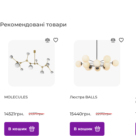
Рекомендовані товари
MOLECULES
Люстра BALLS
14521грн.
15440грн.
21377грн.
22972грн.
В кошик
В кошик