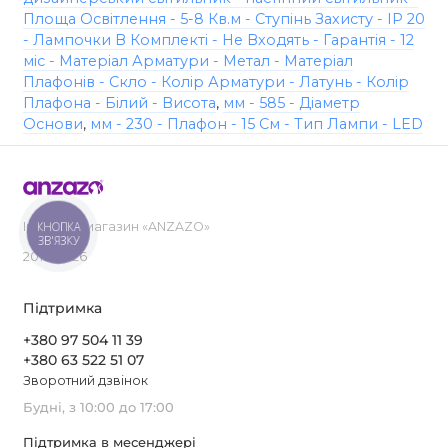
Площа Освітлення - 5-8 Кв.м - Ступінь Захисту - IP 20
- Лампочки В Комплекті - Не Входять - Гарантія - 12
міс - Матеріал Арматури - Метал - Матеріал
Плафонів - Скло - Колір Арматури - Латунь - Колір
Плафона - Білий - Висота
,
мм - 585 - Діаметр
Основи
,
мм - 230 - Плафон - 15 См - Тип Лампи - LED
КНОПКА
Інтернет-магазин «ANZAZO»
ЗВ'ЯЗКУ
2019-2026
Підтримка
+380 97 504 11 39
+380 63 522 51 07
Зворотний дзвінок
Будні, з 10:00 до 17:00
Підтримка в месенджері