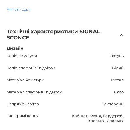
Цей бра оснащений ланцюгом довжиною 35,5 см і
Читати далі
цоколем E27, що дозволяє встановити лампу за вашим
вибором.
Стильний дизайн і сучасні матеріали роблять цей
Технічні характеристики SIGNAL
світильник відмінним вибором для будь-якого сучасного
SCONCE
інтер'єру.
Не забудьте зв'язатися з нашими менеджерами, щоб
Дизайн
отримати додаткову інформацію про цей товар.
Колір арматури
Латунь
Наші спеціалісти відповідатимуть на ваші запитання і
Колір плафонів і підвісок
Бiлий
допоможуть вам зробити обдуманий вибір.
Матеріал Арматури
Метал
Матеріал плафонів і підвісок
Скло
Напрямок світла
У сторони
Тип Приміщення
Кабінет, Кухня, Гардероб,
Вітальня, Спальня