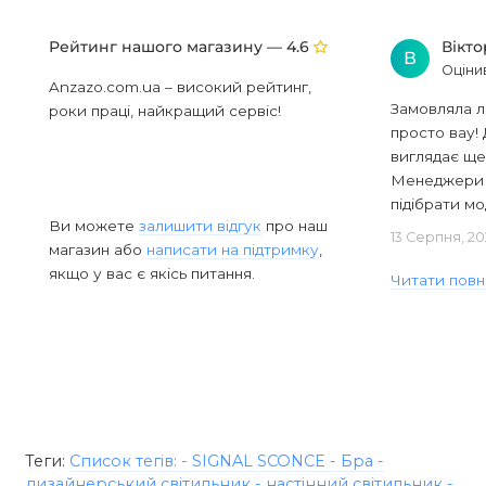
Рейтинг нашого магазину —
Вікт
4.6
В
Оціни
Anzazo.com.ua – високий рейтинг,
Замовляла л
роки праці, найкращий сервіс!
просто вау! 
виглядає ще
Менеджери в
підібрати мод
Ви можете
залишити відгук
про наш
13 Серпня, 20
магазин або
написати на підтримку
,
якщо у вас є якісь питання.
Читати повн
Теги:
Список тегів: - SIGNAL SCONCE - Бра -
дизайнерський світильник - настінний світильник -