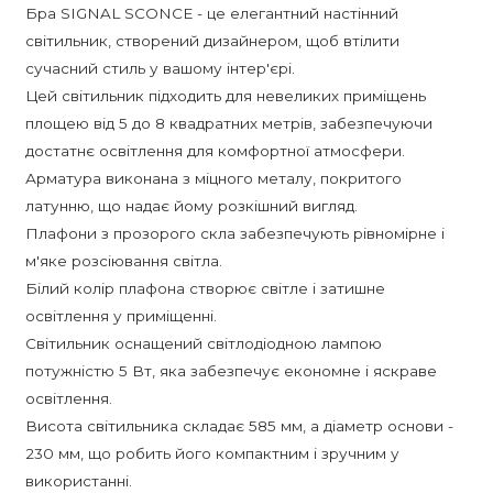
Бра SIGNAL SCONCE - це елегантний настінний
світильник, створений дизайнером, щоб втілити
сучасний стиль у вашому інтер'єрі.
Цей світильник підходить для невеликих приміщень
площею від 5 до 8 квадратних метрів, забезпечуючи
достатнє освітлення для комфортної атмосфери.
Арматура виконана з міцного металу, покритого
латунню, що надає йому розкішний вигляд.
Плафони з прозорого скла забезпечують рівномірне і
м'яке розсіювання світла.
Білий колір плафона створює світле і затишне
освітлення у приміщенні.
Світильник оснащений світлодіодною лампою
потужністю 5 Вт, яка забезпечує економне і яскраве
освітлення.
Висота світильника складає 585 мм, а діаметр основи -
230 мм, що робить його компактним і зручним у
використанні.