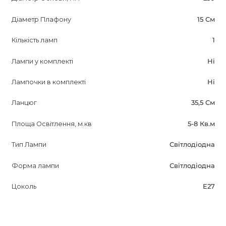
Діаметр Плафону
15 См
Кількість ламп
1
Лампи у комплекті
Ні
Лампочки в комплекті
Ні
Ланцюг
35,5 См
Площа Освітлення, м.кв
5-8 Кв.м
Тип Лампи
Світлодіодна
Форма лампи
Світлодіодна
Цоколь
E27