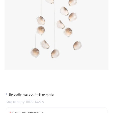
Виробництво: 4–8 тижнів
Код товару: 111172-10226
Кількість плафонів