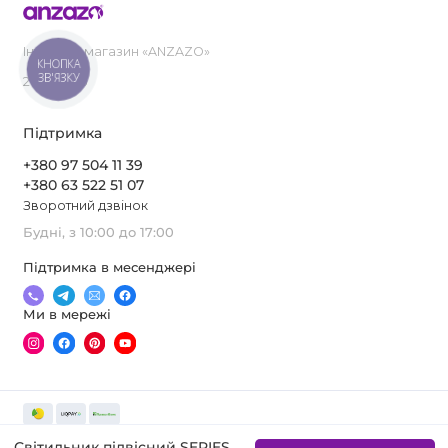
Інтернет-магазин «ANZAZO»
КНОПКА
ЗВ'ЯЗКУ
2019-2026
Підтримка
+380 97 504 11 39
+380 63 522 51 07
Зворотний дзвінок
Будні, з 10:00 до 17:00
Підтримка в месенджері
Ми в мережі
Світильник підвісний SERIES 76 SUSPENSION LAMP