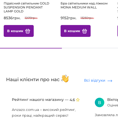
Підвісний світильник GOLD
Бра світильники над ліжком
SUSPENSION PENDANT
MONA MEDIUM WALL
LAMP GOLD
8536грн.
9152грн.
12019грн.
13250грн.
В кошик
В кошик
Наші клієнти про нас
Всі відгуки
Рейтинг нашого магазину —
Вікт
4.6
В
Оціни
Anzazo.com.ua – високий рейтинг,
Замовляла л
роки праці, найкращий сервіс!