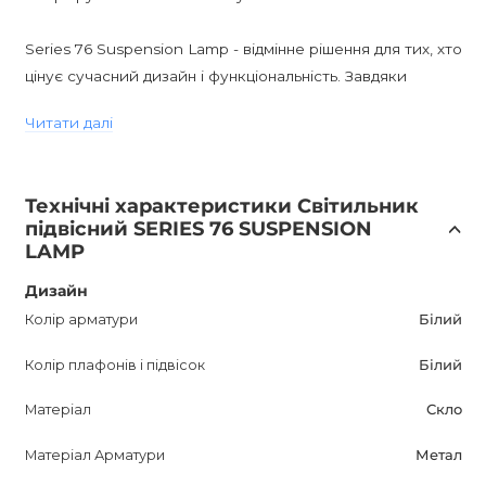
Series 76 Suspension Lamp - відмінне рішення для тих, хто
цінує сучасний дизайн і функціональність. Завдяки
димуванню і можливості вибору яскравості світла, ви
Читати далі
зможете створити потрібну атмосферу в кімнаті.
Підвісний світильник Series 76 буде чудовим
доповненням до вашого інтер'єру і надасть йому
Технічні характеристики Світильник
індивідуальність. Покупка цього світильника - відмінна
підвісний SERIES 76 SUSPENSION
інвестиція в покращення якості життя і затишку в
LAMP
вашому домі. Зверніть увагу, що інтернет-магазин
Дизайн
пропонує різні варіанти кольорів цієї моделі, щоб
відповідати вашому стилю і уподобанням. Не пропустіть
Колір арматури
Білий
можливість придбати цей чудовий світильник, який
Колір плафонів і підвісок
Білий
стане справжньою прикрасою вашого інтер'єру.
Матеріал
Скло
Матеріал Арматури
Метал