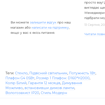
просто вау! 
виглядає ще
Менеджери в
підібрати мод
Ви можете
залишити відгук
про наш
13 Серпня, 20
магазин або
написати на підтримку
,
якщо у вас є якісь питання.
Читати повн
Теги:
Стекло
,
Підвісний світильник
,
Потужність 1Вт
,
Плафон G4 05Вт
,
Розмір 1 Плафон: D160*H2000
,
Колір Білий
,
Гарантія 12 місяців
,
Димування
Можливо
,
встановивши димові лампи
,
Вологозахист IP20
,
Стиль Модерн