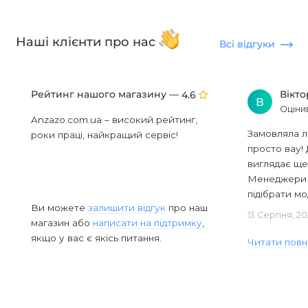
Наші клієнти про нас
Всі відгуки
Рейтинг нашого магазину —
Вікт
4.6
В
Оціни
Anzazo.com.ua – високий рейтинг,
Замовляла л
роки праці, найкращий сервіс!
просто вау! 
виглядає ще
Менеджери в
підібрати мод
Ви можете
залишити відгук
про наш
13 Серпня, 20
магазин або
написати на підтримку
,
якщо у вас є якісь питання.
Читати повн