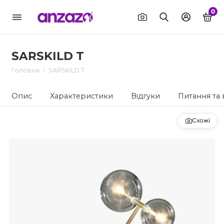
0
SARSKILD T
Головна
SARSKILD T
Опис
Характеристики
Відгуки
Питання та 
Схожі