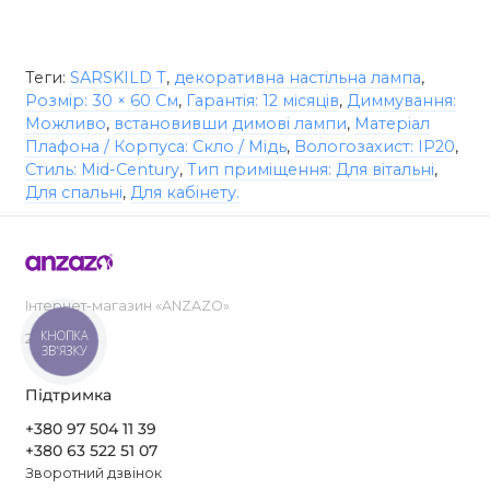
Теги:
SARSKILD T
,
декоративна настільна лампа
,
Розмір: 30 × 60 См
,
Гарантія: 12 місяців
,
Диммування:
Можливо
,
встановивши димові лампи
,
Матеріал
Плафона / Корпуса: Скло / Мідь
,
Вологозахист: IP20
,
Стиль: Mid-Century
,
Тип приміщення: Для вітальні
,
Для спальні
,
Для кабінету.
Інтернет-магазин «ANZAZO»
КНОПКА
2019-2026
ЗВ'ЯЗКУ
Підтримка
+380 97 504 11 39
+380 63 522 51 07
Зворотний дзвінок