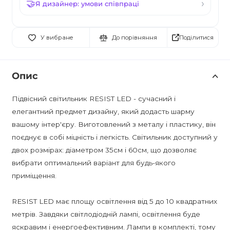
Я дизайнер: умови співпраці
Поділитися
У вибране
До порівняння
Опис
Підвісний світильник RESIST LED - сучасний і
елегантний предмет дизайну, який додасть шарму
вашому інтер'єру. Виготовлений з металу і пластику, він
поєднує в собі міцність і легкість. Світильник доступний у
двох розмірах: діаметром 35см і 60см, що дозволяє
вибрати оптимальний варіант для будь-якого
приміщення.
RESIST LED має площу освітлення від 5 до 10 квадратних
метрів. Завдяки світлодіодній лампі, освітлення буде
яскравим і енергоефективним. Лампи в комплекті, тому