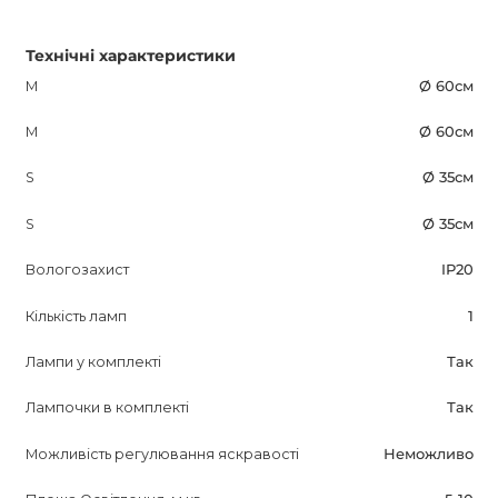
Технічні характеристики
M
Ø 60см
M
Ø 60см
S
Ø 35см
S
Ø 35см
Вологозахист
IP20
Кількість ламп
1
Лампи у комплекті
Так
Лампочки в комплекті
Так
Можливість регулювання яскравості
Неможливо