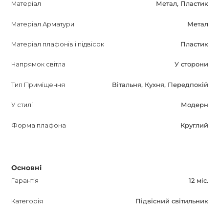
Матеріал
Метал, Пластик
RESIST LED - ваш вибір для тих, хто цінує сучасний
Матеріал Арматури
Метал
дизайн і комфортне освітлення. Не пропустіть
Матеріал плафонів і підвісок
Пластик
можливість придбати його вже зараз!
Напрямок світла
У сторони
Тип Приміщення
Вітальня, Кухня, Передпокій
У стилі
Модерн
Форма плафона
Круглий
Основні
Гарантія
12 міс.
Категорія
Підвісний світильник