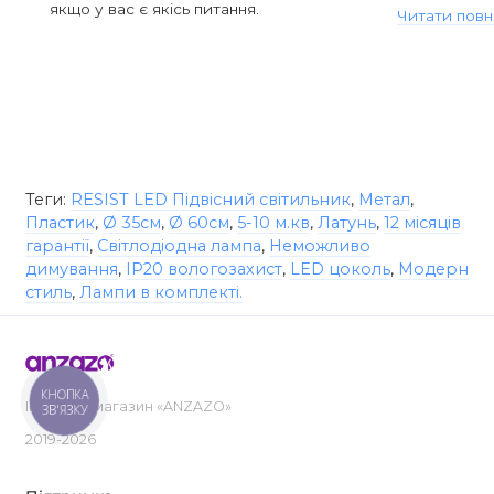
якщо у вас є якісь питання.
Читати повн
Теги:
RESIST LED Підвісний світильник
,
Метал
,
Пластик
,
Ø 35см
,
Ø 60см
,
5-10 м.кв
,
Латунь
,
12 місяців
гарантії
,
Світлодіодна лампа
,
Неможливо
димування
,
IP20 вологозахист
,
LED цоколь
,
Модерн
стиль
,
Лампи в комплекті.
КНОПКА
Інтернет-магазин «ANZAZO»
ЗВ'ЯЗКУ
2019-2026