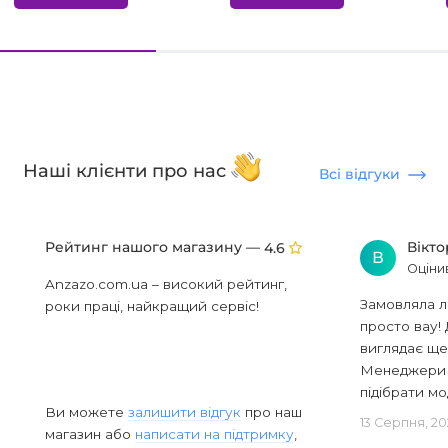
Наші клієнти про нас
Всі відгуки
Рейтинг нашого магазину —
Вікт
4.6
В
Оціни
Anzazo.com.ua – високий рейтинг,
Замовляла л
роки праці, найкращий сервіс!
просто вау! 
виглядає ще
Менеджери в
підібрати мод
Ви можете
залишити відгук
про наш
13 Серпня, 20
магазин або
написати на підтримку
,