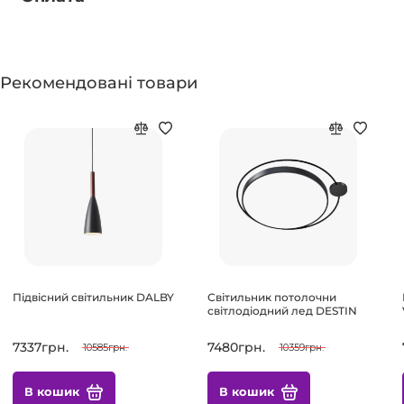
Рекомендовані товари
Підвісний світильник DALBY
Світильник потолочни
світлодіодний лед DESTIN
7337грн.
7480грн.
10585грн.
10359грн.
В кошик
В кошик