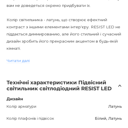
вам не доведеться окремо придбувати їх.
Колір світильника - латунь, що створює ефектний
контраст з іншими елементами інтер'єру. RESIST LED не
піддається диммированию, але його стильний і сучасний
дизайн зробить його прекрасним акцентом в будь-якій
кімнаті.
Читати далі
Завдяки ступеню вологості IP20, світильник безпечний
для використання всередині приміщень. Патрон LED
гарантує довгий термін служби лампи.
Технічні характеристики Підвісний
світильник світлодіодний RESIST LED
Придбавши RESIST LED, ви отримуєте якісний і
стильний предмет освітлення, який покращить
Дизайн
атмосферу вашого дому або офісу. Гарантія на
Колір арматури
Латунь
світильник становить 12 місяців. Ви можете придбати
Колір плафонів і підвісок
Білий, Латунь
його тільки в інтернет-магазині AnzAzo за
найвигіднішими цінами з доставкою по всій Україні.