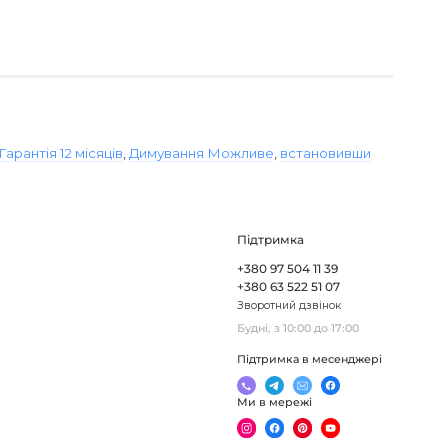
Гарантія 12 місяців
,
Димування Можливе
,
встановивши
Підтримка
+380 97 504 11 39
+380 63 522 51 07
Зворотний дзвінок
Будні, з 10:00 до 17:00
Підтримка в месенджері
Ми в мережі