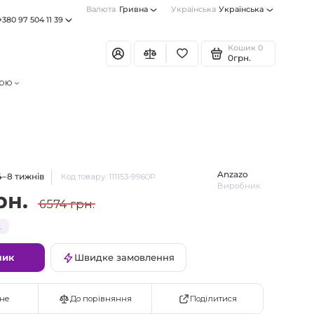
Валюта
Гривна
Українська
Українська
+380 97 504 11 39
Кошик
0
0грн.
тою
Anzazo
4–8 тижнів
Код товару: 111153-9960P
Виробник
рн.
6574 грн.
.
шик
Швидке замовлення
Поділитися
не
До порівняння