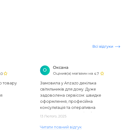
Всі відгуки
Оксана
О
Оцінив(а) магазин на
.0
4.7
ю товару
Замовила у Anzazo декілька
світильників для дому. Дуже
ся
задоволена сервісом: швидке
оформлення, професійна
консультація та оперативна
доставка. Один з плафонів, на жаль,
13 Лютого, 2025
виявився пошкодженим, але магаз..
Читати повний відгук