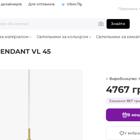
 дизайнерів
Для оптовиків
Viber/Tg
Підтримка
Знайти
 за матеріалом
Світильники за кольором
Світильники за кімна
PENDANT VL 45
Виробництво: 
4767 г
Економія 1807 грн
В ко
У вибра