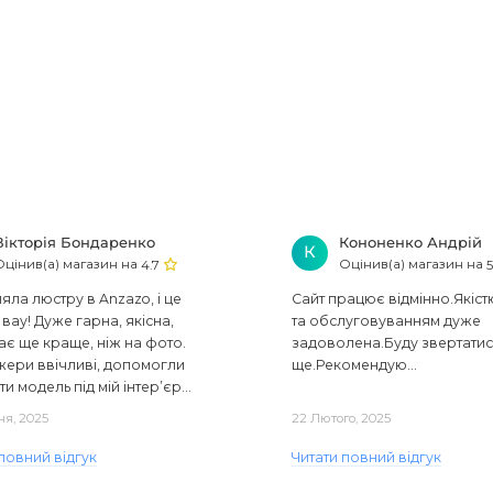
Вікторія Бондаренко
Кононенко Андрій
К
Оцінив(а) магазин на
Оцінив(а) магазин на
4.7
5
ла люстру в Anzazo, і це
Сайт працює відмінно.Якіст
вау! Дуже гарна, якісна,
та обслуговуванням дуже
ає ще краще, ніж на фото.
задоволена.Буду звертати
ери ввічливі, допомогли
ще.Рекомендую...
ти модель під мій інтер’єр...
ня, 2025
22 Лютого, 2025
повний відгук
Читати повний відгук