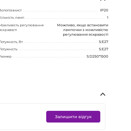
Вологозахист
IP20
Кількість ламп
1
Можливість регулювання
Можливо, якщо встановити
яскравості
лампочки з можливістю
регулювання яскравості
Потужність, Вт
S:E27
Потужність:
S:E27
Размер
S:D250*1500
Залишити відгук