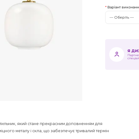
Варіант виконан
Я Д
Партне
спеціа
ітильник, який стане прекрасним доповненням для
міцного металу і скла, що забезпечує тривалий термін