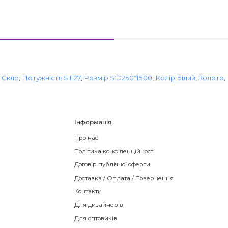
,
Скло
,
Потужність S:E27
,
Розмір S:D250*1500
,
Колір Білий
,
Золото
,
Інформація
Про нас
Політика конфіденційності
Договір публічної оферти
Доставка / Оплата / Повернення
Контакти
Для дизайнерів
Для оптовиків