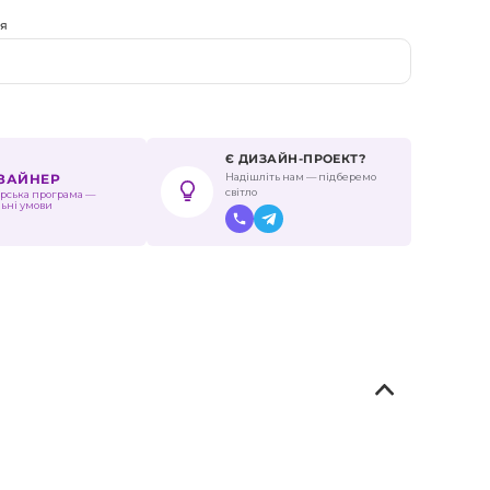
ня
Є ДИЗАЙН-ПРОЕКТ?
Надішліть нам — підберемо
ИЗАЙНЕР
світло
рська програма —
льні умови