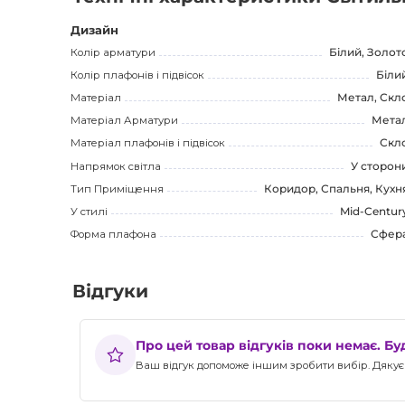
RADIOHUS PENDANT VL 45 - це не просто світильник, це
Дизайн
життя трохи яскравішим і комфортнішим. Його стильний
Колір арматури
Білий, Золот
дозволять вам втілити в життя будь-які дизайнерські іде
Колір плафонів і підвісок
Біли
Матеріал
Метал, Скл
Купіть RADIOHUS PENDANT VL 45 і надайте своєму інтер
Матеріал Арматури
Мета
заслуговує вашої уваги, і він стане чудовим придбанн
Матеріал плафонів і підвісок
Скл
Напрямок світла
У сторон
Тип Приміщення
Коридор, Спальня, Кухн
У стилі
Mid-Centur
Форма плафона
Сфер
Відгуки
Про цей товар відгуків поки немає. Б
Ваш відгук допоможе іншим зробити вибір. Дякуєм