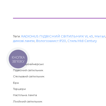
Теги:
RADIOHUS ПІДВІСНИЙ СВІТИЛЬНИК VL 45
,
Метал
димові лампи
,
Вологозахист IP20
,
Стиль Mid-Century
Категорії
КНОПКА
ЗВ'ЯЗКУ
Люстри дизайнерські
Підвісний світильник
Стельовий світильник
Бра
Торшери
Настільна лампа
Лінійний світильник