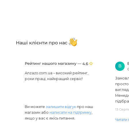
Наші клієнти про нас
Рейтинг нашого магазину —
4.6
В
Anzazo.com.ua – високий рейтинг,
Замовля
роки праці, найкращий сервіс!
просто 
вигляд
Менедж
підібра
Ви можете
залишити відгук
про наш
13 Серп
магазин або
написати на підтримку
,
якщо у вас є якісь питання.
Читати 