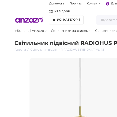
Допомога
Про нас
Контакти
Для
3D Моделі
УСІ КАТЕГОРІЇ
✧Колекції Anzazo
Світильники за стилем
Світильники
Світильник підвісний RADIOHUS 
Головна
Світильник підвісний RADIOHUS PENDANT VL 45