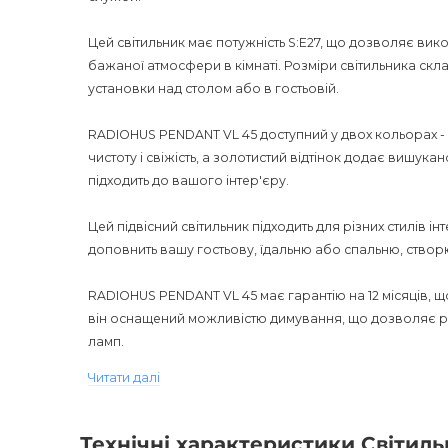
Цей світильник має потужність S:E27, що дозволяє вик
бажаної атмосфери в кімнаті. Розміри світильника скл
установки над столом або в гостьовій.
RADIOHUS PENDANT VL 45 доступний у двох кольорах - б
чистоту і свіжість, а золотистий відтінок додає вишукан
підходить до вашого інтер'єру.
Цей підвісний світильник підходить для різних стилів і
доповнить вашу гостьову, їдальню або спальню, ство
RADIOHUS PENDANT VL 45 має гарантію на 12 місяців, що с
він оснащений можливістю димування, що дозволяє р
ламп.
Читати далі
Світильник має ступінь захисту IP20, що означає, що 
приміщеннях. Встановіть його всередині будинку або в 
елегантним і сучасним дизайном.
Технічні характеристики Світил