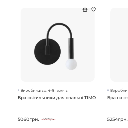
Виробництво: 4–8 тижнів
Виробниц
Бра світильники для спальні TIMO
Бра на ст
5060грн.
5254грн.
7277грн.