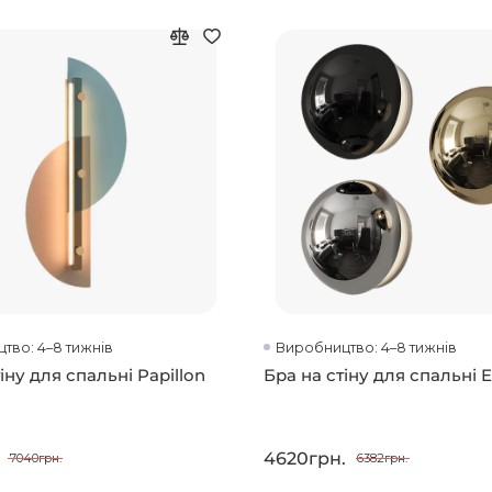
тво: 4–8 тижнів
Виробництво: 4–8 тижнів
іну для спальні Papillon
Бра на стіну для спальні 
4620грн.
7040грн.
6382грн.