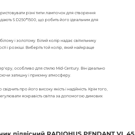
ористовувати різні типи лампочок для створення
адають S:D250*1500, що робить його ідеальним для
ілому і золотому. Білий колір надає світильнику
ості і розкіші. Виберіть той колір, який найкраще
нтер'єру, особливо для стилю Mid-Century. Він ідеально
рюючи затишну і приємну атмосферу.
відчить про його високу якість і надійність. Крім того,
егулювати яскравість світла за допомогою димових
він не призначений для використання вологих
офісі, і він обов'язково приверне увагу своїм
ьник підвісний RADIOHUS PENDANT VL 45