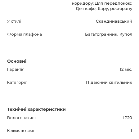
коридору; Для передпокою;
Для кафе, бару, ресторану
У стилі
Скандинавський
Форма плафона
Багатогранник, Купол
Основні
Гарантія
12 міс.
Категорія
Підвісний світильник
Технічні характеристики
Вологозахист
IP20
Кількість ламп
1