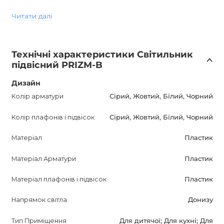
Читати далі
Виготовлений з пластику, світильник має рівень
вологостійкості IP20, що забезпечує його безпечне
використання всередині приміщень. Патрон E27
Технічні характеристики Світильник
забезпечує простоту установки і заміни ламп.
підвісний PRIZM-B
PRIZM-B підвісний світильник не тільки забезпечить
Дизайн
освітлення приміщення, але і стане стильним
Колір арматури
Сірий, Жовтий, Білий, Чорний
доповненням до інтер'єру. Його скандинавський стиль і
Колір плафонів і підвісок
Сірий, Жовтий, Білий, Чорний
геометрична форма надають особливу елегантність і
сучасність.
Матеріал
Пластик
Завдяки оптимізованому опису для пошукових систем,
Матеріал Арматури
Пластик
потенційні покупці зможуть легко знайти цей підвісний
Матеріал плафонів і підвісок
Пластик
світильник. Інформативний і привабливий опис
підкреслить важливість продукту і його здатність
Напрямок світла
Донизу
покращити якість життя покупця.
Тип Приміщення
Для дитячої; Для кухні; Для