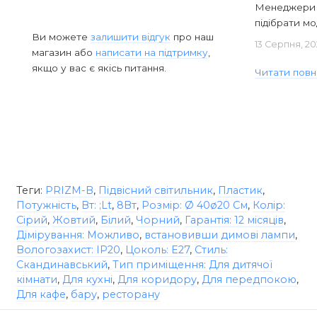
Менеджери в
підібрати мод
Ви можете
залишити відгук
про наш
13 Серпня, 20
магазин або
написати на підтримку
,
якщо у вас є якісь питання.
Читати повн
Теги:
PRIZM-B
,
Підвісний світильник
,
Пластик
,
Потужність
,
Вт: ;Lt
,
8Вт
,
Розмір: Ø 40ø20 См
,
Колір:
Сірий
,
Жовтий
,
Білий
,
Чорний
,
Гарантія: 12 місяців
,
Дімірування: Можливо
,
встановивши димові лампи
,
Вологозахист: IP20
,
Цоколь: E27
,
Стиль:
Скандинавський
,
Тип приміщення: Для дитячої
кімнати
,
Для кухні
,
Для коридору
,
Для передпокою
,
Для кафе
,
бару
,
ресторану