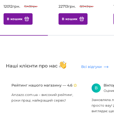
12012грн.
22713грн.
15430грн.
32943грн.
В кошик
В кошик
Наші клієнти про нас
Всі відгуки
Рейтинг нашого магазину —
Вікт
4.6
В
Оціни
Anzazo.com.ua – високий рейтинг,
Замовляла л
роки праці, найкращий сервіс!
просто вау! 
виглядає ще