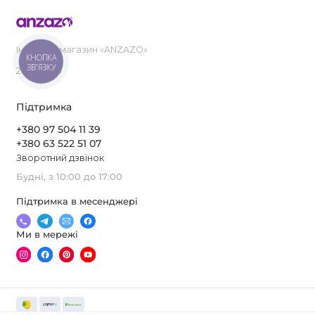
Інтернет-магазин «ANZAZO»
КНОПКА
ЗВ'ЯЗКУ
2019-2026
Підтримка
+380 97 504 11 39
+380 63 522 51 07
Зворотний дзвінок
Будні, з 10:00 до 17:00
Підтримка в месенджері
Ми в мережі