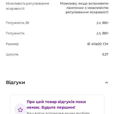
Можливість регулювання
Можливо, якщо встановити
лампочки з можливістю
яскравості
регулювання яскравості
Потужність, Вт
;Lt, 8Вт
Потужність:
;Lt, 8Вт
Размер
Ø 40ø20 СМ
Цоколь
E27
Відгуки
Про цей товар відгуків поки
немає. Будьте першим!
Ваш відгук допоможе іншим зробити