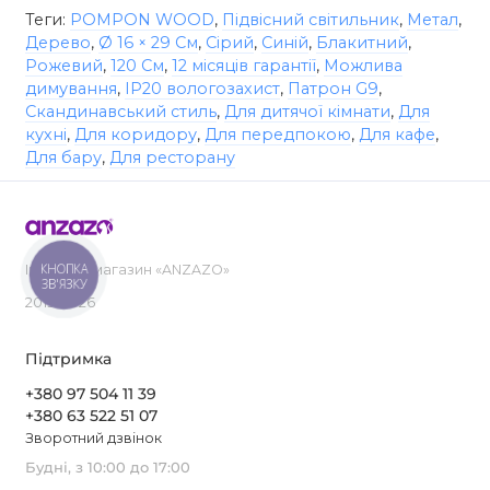
Теги:
POMPON WOOD
,
Підвісний світильник
,
Метал
,
Дерево
,
Ø 16 × 29 См
,
Сірий
,
Синій
,
Блакитний
,
Рожевий
,
120 См
,
12 місяців гарантії
,
Можлива
димування
,
IP20 вологозахист
,
Патрон G9
,
Скандинавський стиль
,
Для дитячої кімнати
,
Для
кухні
,
Для коридору
,
Для передпокою
,
Для кафе
,
Для бару
,
Для ресторану
КНОПКА
Інтернет-магазин «ANZAZO»
ЗВ'ЯЗКУ
2019-2026
Підтримка
+380 97 504 11 39
+380 63 522 51 07
Зворотний дзвінок
Будні, з 10:00 до 17:00