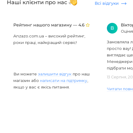
Наші клієнти про нас
Всі відгуки
Рейтинг нашого магазину —
Вікт
4.6
В
Оціни
Anzazo.com.ua – високий рейтинг,
Замовляла л
роки праці, найкращий сервіс!
просто вау! 
виглядає ще
Менеджери в
підібрати мод
Ви можете
залишити відгук
про наш
13 Серпня, 20
магазин або
написати на підтримку
,
якщо у вас є якісь питання.
Читати повн