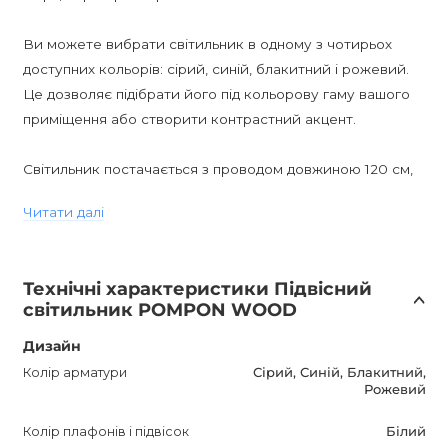
Ви можете вибрати світильник в одному з чотирьох
доступних кольорів: сірий, синій, блакитний і рожевий.
Це дозволяє підібрати його під кольорову гаму вашого
приміщення або створити контрастний акцент.
Світильник постачається з проводом довжиною 120 см,
що забезпечує можливість установки світильника в
Читати далі
зручному для вас місці. Пристрій підтримує
диммирование, якщо ви встановите диммируемые
лампи. Таким чином, ви зможете створити ідеальну
Технічні характеристики Підвісний
атмосферу і регулювати яскравість світла відповідно до
світильник POMPON WOOD
ваших потреб.
Дизайн
Світильник має захист від вологості IP20, що дозволяє
Колір арматури
Сірий, Синій, Блакитний,
Рожевий
його використання в сухих приміщеннях. Він обладнаний
цоколем G9 для установки спеціальних ламп.
Колір плафонів і підвісок
Білий