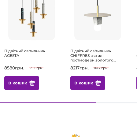
Підвісний світильник
Підвісний світильник
AGESTA
CHIFFRES в стилі
постмодерн золотого
кольору з LED джерелом
8580грн.
8217грн.
12110грн.
11039грн.
світла.
В кошик
В кошик