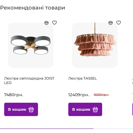
Рекомендовані товари
Люстра світлодіодна JOIST
Люстра TASSEL
LED
7480грн.
12409грн.
16092грн.
В кошик
В кошик