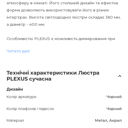
атмосферу в кімнаті. Його стильний дизайн та ефектна
форма дозволяють використовувати його в різних
інтер'єрах. Висота світлодіодної люстри складає 360 мм,
а діаметр - 400 мм.
Особливістю PLEXUS є можливість димміровання при
використанні диммерних ламп, що дозволяє
Читати далі
контролювати яскравість освітлення в приміщенні.
Цей світлодіодний світильник підходить для
Технічні характеристики Люстра
використання в житлових кімнатах, вітальні, кухні або
PLEXUS сучасна
їдальні. Він ідеально підкреслить сучасний інтер'єр та
додасть нотку стилю в будь-яке приміщення.
Дизайн
Колір арматури
Чорний
PLEXUS - це продукт, який не тільки забезпечить
Колір плафонів і підвісок
Чорний
комфортне освітлення, але й стане прикрасою вашого
інтер'єру. Покладайтеся на його елегантний дизайн,
Матеріал
Метал, Акрил
функціональність та надійність.