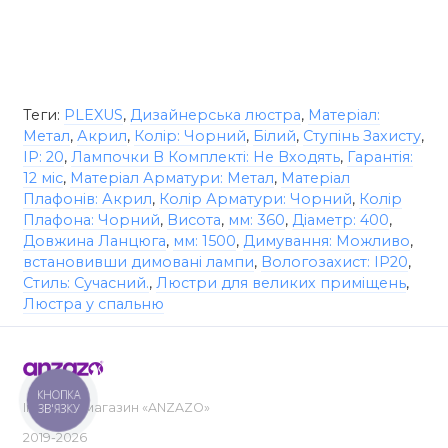
Теги:
PLEXUS
,
Дизайнерська люстра
,
Матеріал:
Метал
,
Акрил
,
Колір: Чорний
,
Білий
,
Ступінь Захисту
,
IP: 20
,
Лампочки В Комплекті: Не Входять
,
Гарантія:
12 міс
,
Матеріал Арматури: Метал
,
Матеріал
Плафонів: Акрил
,
Колір Арматури: Чорний
,
Колір
Плафона: Чорний
,
Висота
,
мм: 360
,
Діаметр: 400
,
Довжина Ланцюга
,
мм: 1500
,
Димування: Можливо
,
встановивши димовані лампи
,
Вологозахист: IP20
,
Стиль: Сучасний.
,
Люстри для великих приміщень
,
Люстра у спальню
КНОПКА
Інтернет-магазин «ANZAZO»
ЗВ'ЯЗКУ
2019-2026