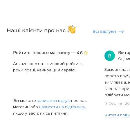
Наші клієнти про нас
Всі відгуки
Рейтинг нашого магазину —
Вікт
4.6
В
Оціни
Anzazo.com.ua – високий рейтинг,
Замовляла л
роки праці, найкращий сервіс!
просто вау! 
виглядає ще
Менеджери в
підібрати мод
Ви можете
залишити відгук
про наш
13 Серпня, 20
магазин або
написати на підтримку
,
якщо у вас є якісь питання.
Читати повн