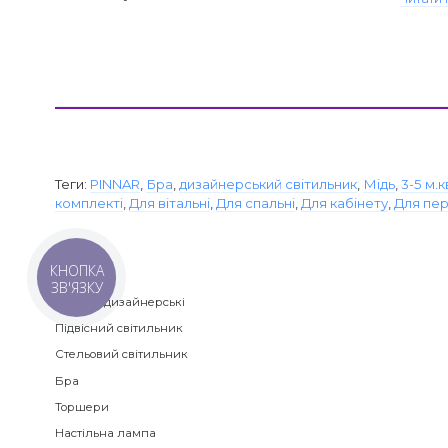
Теги:
PINNAR
,
Бра
,
дизайнерський світильник
,
Мідь
,
3-5 м.к
комплекті
,
Для вітальні
,
Для спальні
,
Для кабінету
,
Для пе
КНОПКА
Категорії
ЗВ'ЯЗКУ
Люстри дизайнерські
Підвісний світильник
Стельовий світильник
Бра
Торшери
Настільна лампа