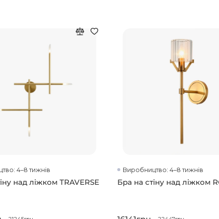
тво: 4–8 тижнів
Виробництво: 4–8 тижнів
тіну над ліжком TRAVERSE
Бра на стіну над ліжком