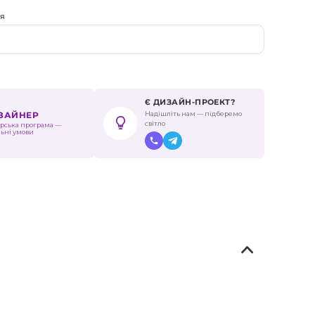
ня
Є ДИЗАЙН-ПРОЕКТ?
Надішліть нам — підберемо
ИЗАЙНЕР
світло
рська програма —
льні умови