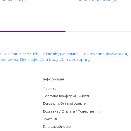
в
,
12 місяців гарантії
,
Світлодіодна лампа
,
Неможлива димування
,
I
редпокою
,
Для кафе
,
Для бару
,
Для ресторану.
Інформація
Про нас
Політика конфіденційності
Договір публічної оферти
Доставка / Оплата / Повернення
Контакти
Для дизайнерів