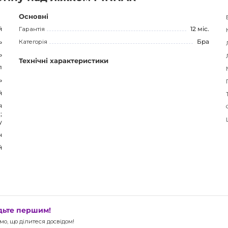
актеристики та використання світильника дозволяє
укт.
Основні
й
Гарантія
12 міс.
ь
Категорія
Бра
ь
Технічні характеристики
л
ь
й
я
;
у
н
й
удьте першим!
о, що ділитеся досвідом!