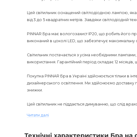
Цей світильник оснащений світлодіодною лампою, яка 
від 3 до 5 квадратних метрів. Завдяки світлодіодній те
PINNAR Бра має вологозахист IP20, що робить його пр
виконаний в цоколі LED, що забезпечує максимальну с
Світильник постачається з усіма необхідними лампами,
використання. Гарантійний період складає 12 місяців, щ
Покупка PINNAR Бра в Україні здійснюється тільки в і
дизайнерського освітлення. Ми здійснюємо доставку по
знижки.
Цей світильник не піддається димуванню, що слід врах
функціональне виконання, стильний дизайн і придатні
Читати далі
вибором для покупців, які прагнуть покращити своє жит
Важливо також відзначити, що опис продукту оптимі
Технічні характеристики Бра на 