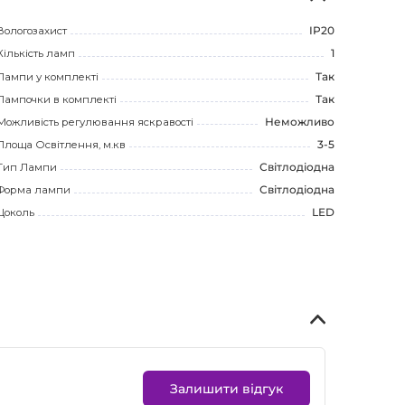
Вологозахист
IP20
Кількість ламп
1
Лампи у комплекті
Так
Лампочки в комплекті
Так
Можливість регулювання яскравості
Неможливо
Площа Освітлення, м.кв
3-5
Тип Лампи
Світлодіодна
Форма лампи
Світлодіодна
Цоколь
LED
Залишити відгук