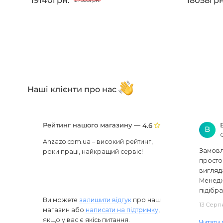
19140грн.
18058грн
27505грн.
Наші клієнти про нас
Рейтинг нашого магазину —
4.6
В
Anzazo.com.ua – високий рейтинг,
Замовля
роки праці, найкращий сервіс!
просто 
вигляд
Менедж
підібра
Ви можете
залишити відгук
про наш
13 Серп
магазин або
написати на підтримку
,
якщо у вас є якісь питання.
Читати 