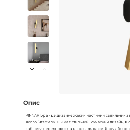
Опис
PINNAR Бра - це дизайнерський настінний світильник з
якого інтер'єру. Він має стильний і сучасний дизайн, щ
кабінету, передпокою, а також для кафе, бару або ре