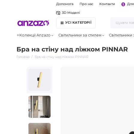
Допомога
Про нас
Контакти
Для
3D Моделі
УСІ КАТЕГОРІЇ
✧Колекції Anzazo
Світильники за стилем
Світильники
Бра на стіну над ліжком PINNAR
Головна
Бра на стіну над ліжком PINNAR