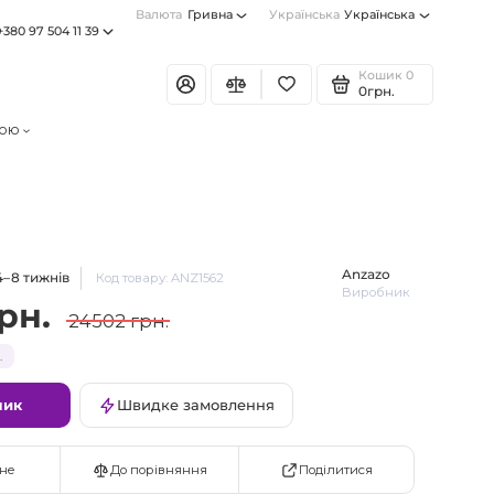
Валюта
Гривна
Українська
Українська
+380 97 504 11 39
Кошик
0
0грн.
тою
Anzazo
4–8 тижнів
Код товару: ANZ1562
Виробник
рн.
24502 грн.
.
шик
Швидке замовлення
Поділитися
не
До порівняння