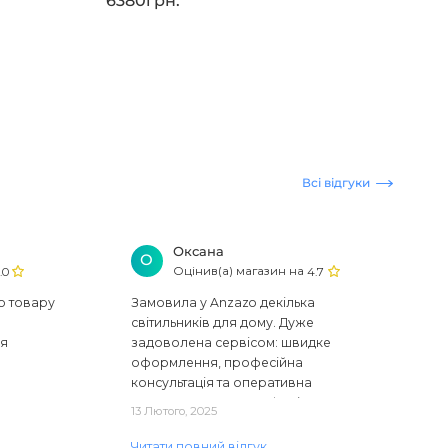
6380грн.
Всі відгуки
Оксана
О
Оцінив(а) магазин на
.0
4.7
ю товару
Замовила у Anzazo декілька
світильників для дому. Дуже
ся
задоволена сервісом: швидке
оформлення, професійна
консультація та оперативна
доставка. Один з плафонів, на жаль,
13 Лютого, 2025
виявився пошкодженим, але магаз..
Читати повний відгук