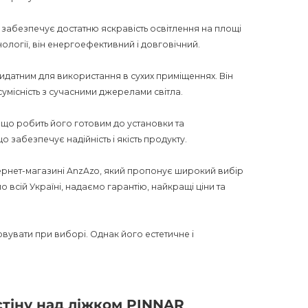
забезпечує достатню яскравість освітлення на площі
хнології, він енергоефективний і довговічний.
идатним для використання в сухих приміщеннях. Він
умісність з сучасними джерелами світла.
 що робить його готовим до установки та
о забезпечує надійність і якість продукту.
нтернет-магазині AnzAzo, який пропонує широкий вибір
 всій Україні, надаємо гарантію, найкращі ціни та
овувати при виборі. Однак його естетичне і
сть для різних приміщень роблять його привабливим
тя і створити затишну атмосферу у своїх інтер'єрах.
зовано для пошукових систем, що допоможе його
стіну над ліжком PINNAR