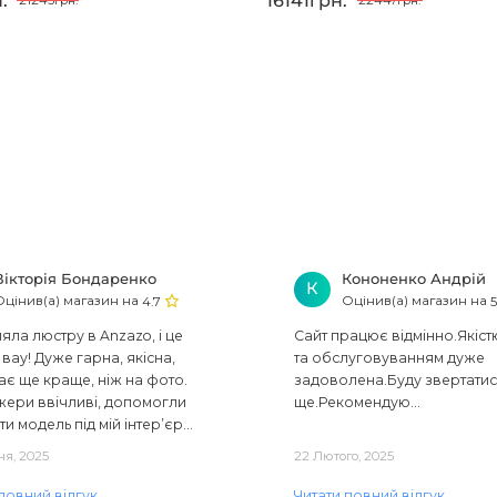
.
16141грн.
21245грн.
22447грн.
Вікторія Бондаренко
Кононенко Андрій
К
Оцінив(а) магазин на
Оцінив(а) магазин на
4.7
5
ла люстру в Anzazo, і це
Сайт працює відмінно.Якіст
вау! Дуже гарна, якісна,
та обслуговуванням дуже
ає ще краще, ніж на фото.
задоволена.Буду звертати
ери ввічливі, допомогли
ще.Рекомендую...
ти модель під мій інтер’єр...
ня, 2025
22 Лютого, 2025
повний відгук
Читати повний відгук