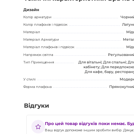
успішному просуванню. Інформація про переваги, хар
потенційним покупцям легко знайти і оцінити цей прод
Дизайн
Колір арматури
Чорни
Колір плафонів і підвісок
Латун
Матеріал
Мід
Матеріал Арматури
Мета
Матеріал плафонів і підвісок
Мід
Напрямок світла
Регульовани
Тип Приміщення
Для вітальні; Для спальні; Дл
кабінету; Для передпокою
Для кафе, бару, ресторан
У стилі
Модер
Форма плафона
Прямокутни
Відгуки
Про цей товар відгуків поки немає. Б
Ваш відгук допоможе іншим зробити вибір. Дякуєм