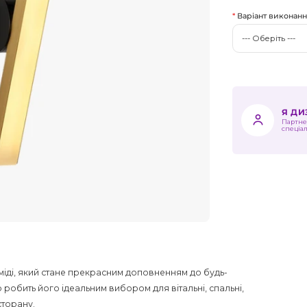
Варіант виконан
Я Д
Партне
спеціа
 міді, який стане прекрасним доповненням до будь-
о робить його ідеальним вибором для вітальні, спальні,
сторану.