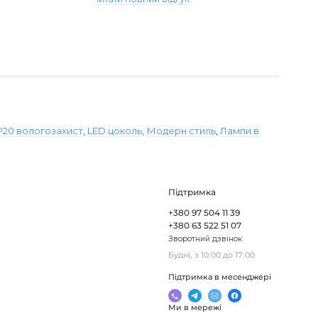
P20 вологозахист
,
LED цоколь
,
Модерн стиль
,
Лампи в
Підтримка
+380 97 504 11 39
+380 63 522 51 07
Зворотний дзвінок
Будні, з 10:00 до 17:00
Підтримка в месенджері
Ми в мережі