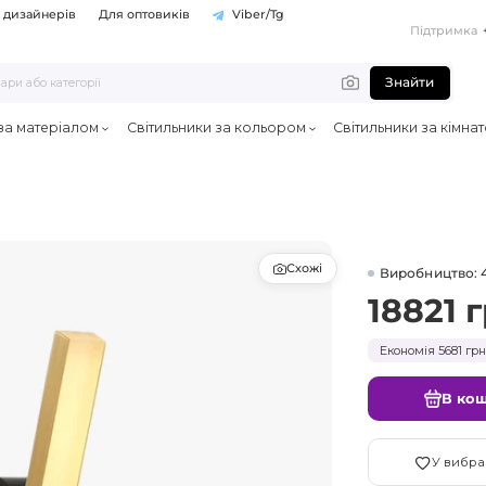
 дизайнерів
Для оптовиків
Viber/Tg
Підтримка
Знайти
 за матеріалом
Світильники за кольором
Світильники за кімна
Схожі
Виробництво: 
18821 г
Економія 5681 грн
В ко
У вибра