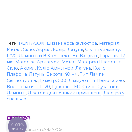
Теги:
PENTAGON
,
Дизайнерська люстра
,
Матеріал:
Метал
,
Скло
,
Акрил
,
Колір: Латунь
,
Ступінь Захисту:
IP20
,
Лампочки В Комплекті: Не Входять
,
Гарантія: 12
міс
,
Матеріал Арматури: Метал
,
Матеріал Плафонів:
Скло
,
Акрил
,
Колір Арматури: Латунь
,
Колір
Плафона: Латунь
,
Висота: 40 мм
,
Тип Лампи:
Світлодіодна
,
Діаметр: 500
,
Діммування: Неможливо
,
Вологозахист: IP20
,
Цоколь: LED
,
Стиль: Сучасний
,
Лампи в
,
Люстри для великих приміщень
,
Люстра у
спальню
КНОПКА
ЗВ'ЯЗКУ
Інтернет-магазин «ANZAZO»