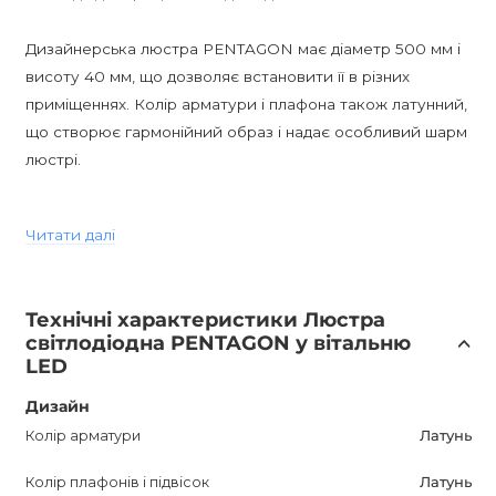
Дизайнерська люстра PENTAGON має діаметр 500 мм і
висоту 40 мм, що дозволяє встановити її в різних
приміщеннях. Колір арматури і плафона також латунний,
що створює гармонійний образ і надає особливий шарм
люстрі.
Особливістю цієї люстри є її сучасний стиль, який
Читати далі
підійде для оформлення різних інтер'єрів. Завдяки
своєму дизайну і якості, PENTAGON буде чудовим
придбанням, яке покращить обстановку в вашому домі
Технічні характеристики Люстра
або офісі.
світлодіодна PENTAGON у вітальню
LED
Важливо відзначити, що люстра PENTAGON має
Дизайн
гарантію на 12 місяців, що свідчить про високу якість
даного виробу. Ви можете придбати PENTAGON в
Колір арматури
Латунь
Україні тільки в інтернет-магазині AnzAzo, який гарантує
Колір плафонів і підвісок
Латунь
доставку по всій країні, найкращі ціни та знижки.