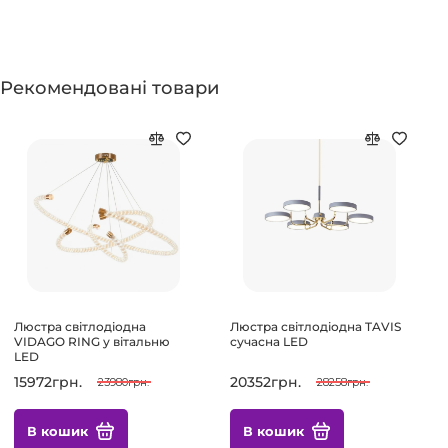
Рекомендовані товари
Люстра світлодіодна
Люстра світлодіодна TAVIS
VIDAGO RING у вітальню
сучасна LED
LED
15972грн.
20352грн.
23980грн.
28258грн.
В кошик
В кошик