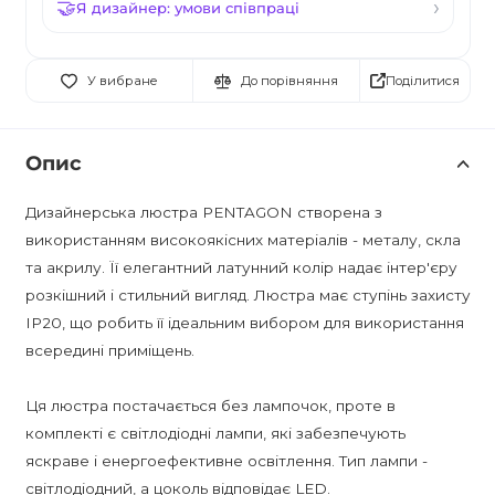
Я дизайнер: умови співпраці
Поділитися
У вибране
До порівняння
Опис
Дизайнерська люстра PENTAGON створена з
використанням високоякісних матеріалів - металу, скла
та акрилу. Її елегантний латунний колір надає інтер'єру
розкішний і стильний вигляд. Люстра має ступінь захисту
IP20, що робить її ідеальним вибором для використання
всередині приміщень.
Ця люстра постачається без лампочок, проте в
комплекті є світлодіодні лампи, які забезпечують
яскраве і енергоефективне освітлення. Тип лампи -
світлодіодний, а цоколь відповідає LED.