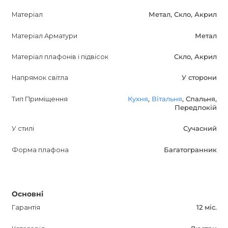
Матеріал
Метал, Скло, Акрил
Зверніть увагу на всі ключові характеристики
Матеріал Арматури
Метал
PENTAGON, такі як стиль, колір і можливості
використання в різних кімнатах. Опишіть, як ця люстра
Матеріал плафонів і підвісок
Скло, Акрил
додасть елегантності і стилю в інтер'єр, і чому вона
заслуговує уваги. Врахуйте не тільки привабливість
Напрямок світла
У сторони
опису для потенційних покупців, а й його оптимізацію
Тип Приміщення
Кухня
,
Вітальня
, Спальня,
для пошукових систем. Це відіграє важливу роль у
Передпокій
успішному просуванні продукту.
У стилі
Сучасний
Форма плафона
Багатогранник
Основні
Гарантія
12 міс.