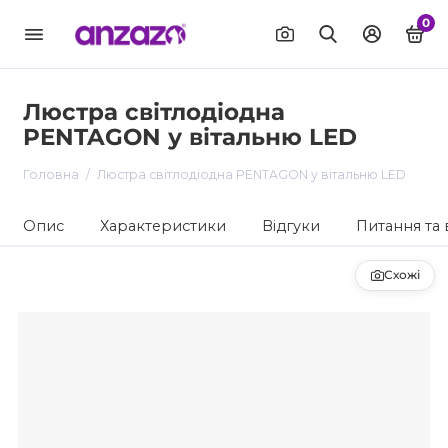
0
Люстра світлодіодна
PENTAGON у вітальню LED
Головна
Люстра світлодіодна PENTAGON у вітальню LED
Опис
Характеристики
Відгуки
Питання та 
Схожі