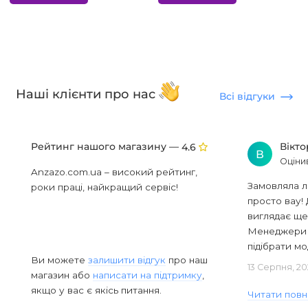
Наші клієнти про нас
Всі відгуки
Рейтинг нашого магазину —
Вікт
4.6
В
Оціни
Anzazo.com.ua – високий рейтинг,
Замовляла л
роки праці, найкращий сервіс!
просто вау! 
виглядає ще
Менеджери в
підібрати мод
Ви можете
залишити відгук
про наш
13 Серпня, 20
магазин або
написати на підтримку
,
якщо у вас є якісь питання.
Читати повн