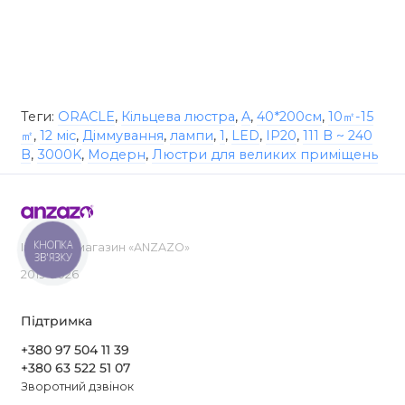
Теги:
ORACLE
,
Кільцева люстра
,
A
,
40*200см
,
10㎡-15
㎡
,
12 міс
,
Діммування
,
лампи
,
1
,
LED
,
IP20
,
111 В ~ 240
В
,
3000K
,
Модерн
,
Люстри для великих приміщень
КНОПКА
Інтернет-магазин «ANZAZO»
ЗВ'ЯЗКУ
2019-2026
Підтримка
+380 97 504 11 39
+380 63 522 51 07
Зворотний дзвінок