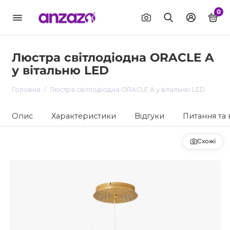
0
Люстра світлодіодна ORACLE A
у вітальню LED
Головна
Люстра світлодіодна ORACLE A у вітальню LED
Опис
Характеристики
Відгуки
Питання та 
Схожі