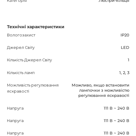
Категорія
Люстри-кільця
Технічні характеристики
Вологозахист
IP20
Джерел Світу
LED
Кількість Джерел Світу
1
Кількість ламп
1, 2, 3
Можливість регулювання
Можливо, якщо встановити
лампочки з можливістю
яскравості
регулювання яскравості
Напруга
111 В ~ 240 В
Напруга
111 В ~ 240 В
Напруга
111 В ~ 240 В