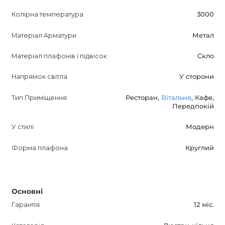
люстра стане втіленням сучасного дизайну і додасть
Колірна температура
3000
елегантності вашому інтер'єру.
Матеріал Арматури
Метал
Оптимізуючи опис для пошукових систем, ми
Матеріал плафонів і підвісок
Скло
забезпечуємо інформативність і привабливість для
потенційних покупців. ORACLE A - ідеальне рішення для
Напрямок світла
У сторони
тих, хто цінує якість і увагу до деталей.
Тип Приміщення
Ресторан,
Вітальня
, Кафе,
Передпокій
У стилі
Модерн
Форма плафона
Круглий
Основні
Гарантія
12 міс.