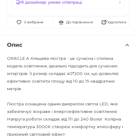
Я дизайнер: умови співпраці
Поділитися
У вибране
До порівняння
Опис
ORACLE A Кільцева люстра - це сучасна і стильна
модель освітлення, ідеально підходить для сучасних
інтер'єрів. Її розмір складає 40*200 см, що дозволяє
ефективно освітити площу від 10 до 15 квадратних
метрів.
Люстра оснащена одним джерелом світла LED, яке
забезпечує яскраве і енергоефективне освітлення.
Напруга роботи складає від 111 до 240 Вольт. Колірна
температура 3000K створює комфортну атмосферу і
приємний світловий ефект.