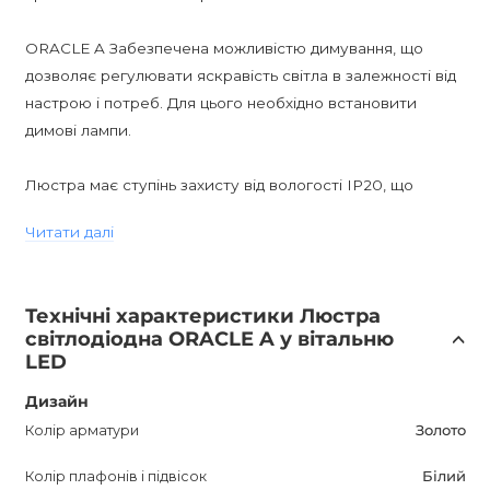
ORACLE A Забезпечена можливістю димування, що
дозволяє регулювати яскравість світла в залежності від
настрою і потреб. Для цього необхідно встановити
димові лампи.
Люстра має ступінь захисту від вологості IP20, що
робить її підходящою для використання в сухих
Читати далі
приміщеннях. Вона чудово доповнить інтер'єр у стилі
модерн, надаючи йому елегантність і вишуканість.
Технічні характеристики Люстра
Придбавши ORACLE A Кільцеву люстру в Україні в
світлодіодна ORACLE A у вітальню
інтернет-магазині AnzAzo, ви отримаєте високу якість і
LED
гарантію на 12 місяців. Ми пропонуємо найкращі ціни і
Дизайн
знижки, а також доставку по всій Україні.
Колір арматури
Золото
ORACLE A - це не просто освітлювальний прилад, це
Колір плафонів і підвісок
Білий
інвестиція в поліпшення вашого простору і комфорту. Ця