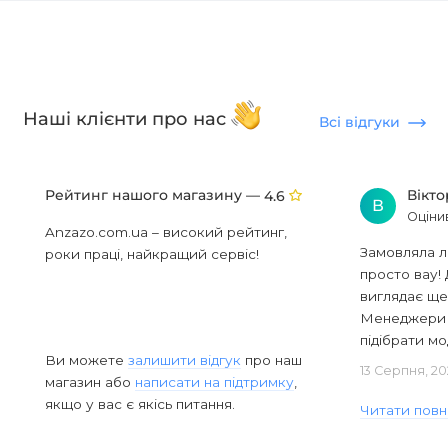
Наші клієнти про нас
Всі відгуки
Рейтинг нашого магазину —
Вікт
4.6
В
Оціни
Anzazo.com.ua – високий рейтинг,
Замовляла л
роки праці, найкращий сервіс!
просто вау! 
виглядає ще
Менеджери в
підібрати мод
Ви можете
залишити відгук
про наш
13 Серпня, 20
магазин або
написати на підтримку
,
якщо у вас є якісь питання.
Читати повн