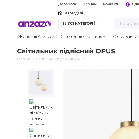
Допомога
Про нас
Контакти
Для
3D Моделі
УСІ КАТЕГОРІЇ
✧Колекції Anzazo
Світильники за стилем
Світильники
Світильник підвісний OPUS
Головна
Світильник підвісний OPUS