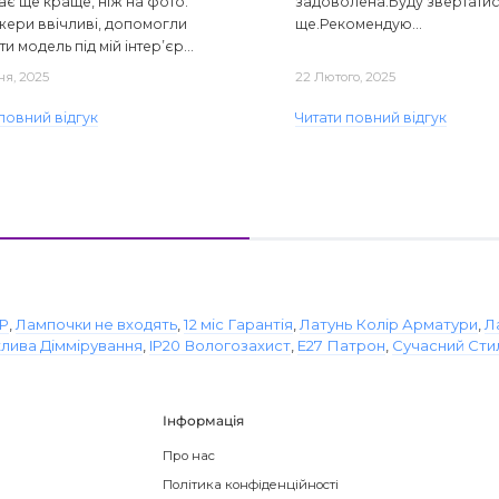
ає ще краще, ніж на фото.
задоволена.Буду звертати
ери ввічливі, допомогли
ще.Рекомендую...
ти модель під мій інтер’єр...
ня, 2025
22 Лютого, 2025
повний відгук
Читати повний відгук
IP
,
Лампочки не входять
,
12 міс Гарантія
,
Латунь Колір Арматури
,
Л
ива Діммірування
,
IP20 Вологозахист
,
E27 Патрон
,
Сучасний Сти
Інформація
Про нас
Політика конфіденційності