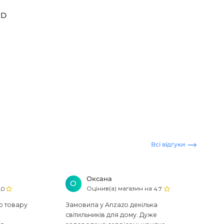
RD
Всі відгуки
Оксана
О
Оцінив(а) магазин на
.0
4.7
ю товару
Замовила у Anzazo декілька
світильників для дому. Дуже