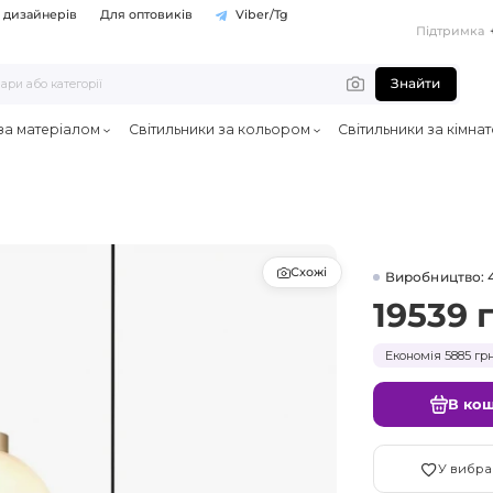
 дизайнерів
Для оптовиків
Viber/Tg
Підтримка
Знайти
 за матеріалом
Світильники за кольором
Світильники за кімна
Схожі
Виробництво: 
19539 
Економія 5885 грн
В ко
У вибра