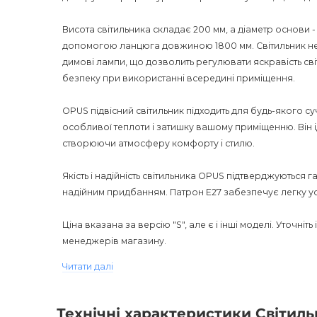
Висота світильника складає 200 мм, а діаметр основи - 
допомогою ланцюга довжиною 1800 мм. Світильник не
димові лампи, що дозволить регулювати яскравість світ
безпеку при використанні всередині приміщення.
OPUS підвісний світильник підходить для будь-якого су
особливої теплоти і затишку вашому приміщенню. Він і
створюючи атмосферу комфорту і стилю.
Якість і надійність світильника OPUS підтверджуються г
надійним придбанням. Патрон E27 забезпечує легку у
Ціна вказана за версію "S", але є і інші моделі. Уточніт
менеджерів магазину.
Читати далі
OPUS підвісний світильник - це не тільки джерело світл
трансформує ваш простір. Насолоджуйтесь красивим і
модну атмосферу. Відчуйте себе особливим з OPUS під
Технічні характеристики Світил