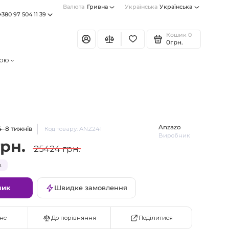
Валюта
Гривна
Українська
Українська
+380 97 504 11 39
Кошик
0
0грн.
тою
Anzazo
4–8 тижнів
Код товару: ANZ241
Виробник
грн.
25424 грн.
.
шик
Швидке замовлення
Поділитися
не
До порівняння