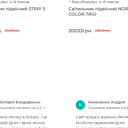
тво: 4–8 тижнів
Виробництво: 4–8 тижнів
ик підвісний STRIP 3
Світильник підвісний NO
COLOR TRIO
.
20033грн.
26481грн.
28252грн.
Вікторія Бондаренко
Кононенко Андрій
К
Оцінив(а) магазин на
Оцінив(а) магазин на
4.7
5
ла люстру в Anzazo, і це
Сайт працює відмінно.Якіст
вау! Дуже гарна, якісна,
та обслуговуванням дуже