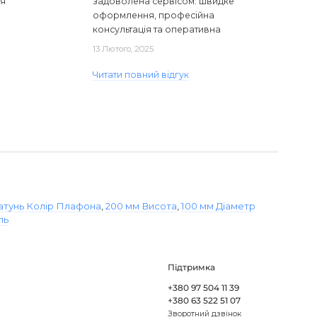
ся
задоволена сервісом: швидке
оформлення, професійна
консультація та оперативна
доставка. Один з плафонів, на жаль,
13 Лютого, 2025
виявився пошкодженим, але магаз..
Читати повний відгук
атунь Колір Плафона
,
200 мм Висота
,
100 мм Діаметр
ль
Підтримка
+380 97 504 11 39
+380 63 522 51 07
Зворотний дзвінок