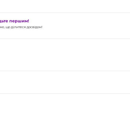
удьте першим!
о, що ділитеся досвідом!