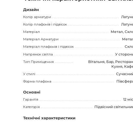
Дизайн
Колір арматури
Латун
Колір плафонів і підвісок
Латун
Матеріал
Метал, Скл
Матеріал Арматури
Мета
Матеріал плафонів і підвісок
Скл
Напрямок світла
У сторон
Тип Приміщення
Вітальня, Бар, Ресторан
Кухня, Каф
У стилі
Сучасни
Форма плафона
Півсфер
Основні
Гарантія
12 міс
Категорія
Підвісний світильни
Технічні характеристики