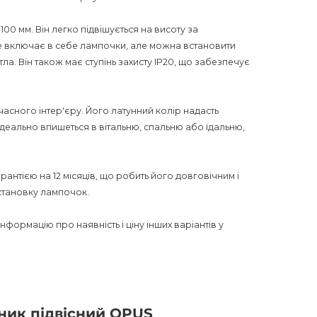
100 мм. Він легко підвішується на висоту за
 включає в себе лампочки, але можна встановити
ла. Він також має ступінь захисту IP20, що забезпечує
часного інтер'єру. Його латунний колір надасть
деально впишеться в вітальню, спальню або їдальню,
арантією на 12 місяців, що робить його довговічним і
становку лампочок.
ь інформацію про наявність і ціну інших варіантів у
а, але й стильний акцент, який покращить і
 функціональним освітленням, створюючи затишну і
вісним світильником!
ьник підвісний OPUS