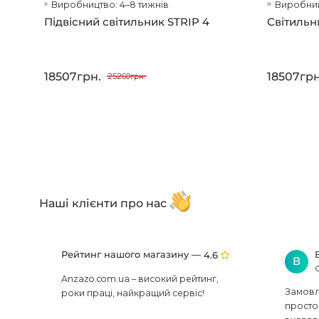
Виробництво: 4–8 тижнів
Виробниц
Підвісний світильник STRIP 4
Світильн
18507грн.
18507грн
25260грн.
Наші клієнти про нас
Рейтинг нашого магазину —
4.6
В
Anzazo.com.ua – високий рейтинг,
Замовля
роки праці, найкращий сервіс!
просто 