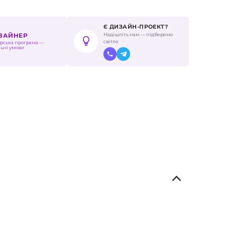
Є ДИЗАЙН-ПРОЕКТ?
Надішліть нам — підберемо
ИЗАЙНЕР
світло
рська програма —
льні умови