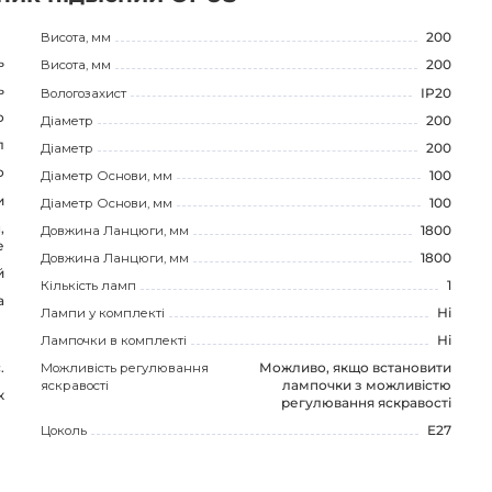
Висота, мм
200
ь
Висота, мм
200
ь
Вологозахист
IP20
о
Діаметр
200
л
Діаметр
200
о
Діаметр Основи, мм
100
и
Діаметр Основи, мм
100
,
Довжина Ланцюги, мм
1800
е
Довжина Ланцюги, мм
1800
й
Кількість ламп
1
а
Лампи у комплекті
Ні
Лампочки в комплекті
Ні
Можливість регулювання
Можливо, якщо встановити
.
яскравості
лампочки з можливістю
к
регулювання яскравості
Цоколь
E27