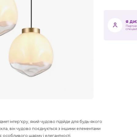
Я Д
Партне
спеціа
едмет інтер'єру, який чудово підійде для будь-якого
скла, він чудово поєднується з іншими елементами
є особливого шарму і елегантності.