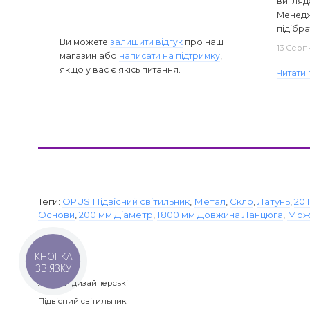
вигляд
Менедж
підібра
Ви можете
залишити відгук
про наш
13 Серп
магазин або
написати на підтримку
,
якщо у вас є якісь питання.
Читати 
Теги:
OPUS Підвісний світильник
,
Метал
,
Скло
,
Латунь
,
20 
Основи
,
200 мм Діаметр
,
1800 мм Довжина Ланцюга
,
Можл
КНОПКА
Категорії
ЗВ'ЯЗКУ
Люстри дизайнерські
Підвісний світильник