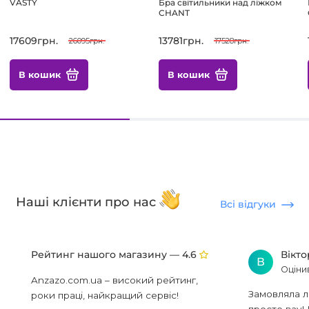
VASTY
Бра світильники над ліжком
CHANT
17609грн.
13781грн.
26095грн.
17528грн.
В кошик
В кошик
Наші клієнти про нас
Всі відгуки
Рейтинг нашого магазину —
Вікт
4.6
В
Оціни
Anzazo.com.ua – високий рейтинг,
Замовляла л
роки праці, найкращий сервіс!
просто вау! 