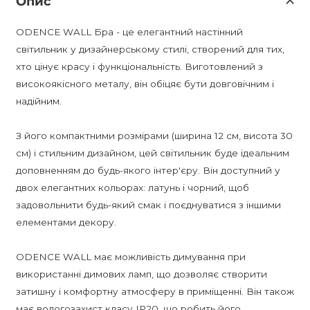
Опис
ODENCE WALL Бра - це елегантний настінний
світильник у дизайнерському стилі, створений для тих,
хто цінує красу і функціональність. Виготовлений з
високоякісного металу, він обіцяє бути довговічним і
надійним.
З його компактними розмірами (ширина 12 см, висота 30
см) і стильним дизайном, цей світильник буде ідеальним
доповненням до будь-якого інтер'єру. Він доступний у
двох елегантних кольорах: латунь і чорний, щоб
задовольнити будь-який смак і поєднуватися з іншими
елементами декору.
ODENCE WALL має можливість димування при
використанні димових ламп, що дозволяє створити
затишну і комфортну атмосферу в приміщенні. Він також
має вологозахист класу IP20, що робить його