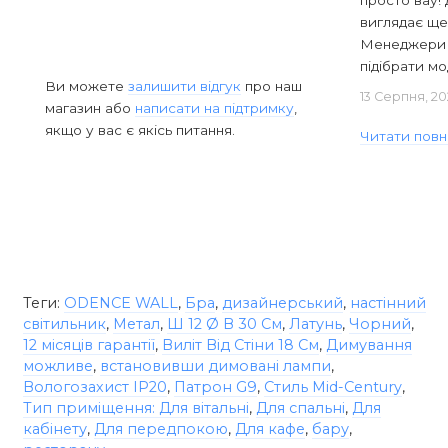
виглядає ще
Менеджери в
підібрати мод
Ви можете
залишити відгук
про наш
13 Серпня, 20
магазин або
написати на підтримку
,
якщо у вас є якісь питання.
Читати повн
Теги:
ODENCE WALL
,
Бра
,
дизайнерський
,
настінний
світильник
,
Метал
,
Ш 12 Ø В 30 См
,
Латунь
,
Чорний
,
12 місяців гарантії
,
Виліт Від Стіни 18 См
,
Димування
можливе
,
встановивши димовані лампи
,
Вологозахист IP20
,
Патрон G9
,
Стиль Mid-Century
,
Тип приміщення: Для вітальні
,
Для спальні
,
Для
кабінету
,
Для передпокою
,
Для кафе
,
бару
,