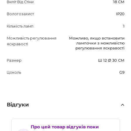
Виліт Від Стіни
18 СМ
Вологозахист
IP20
Кількість ламп
1
Можливість регулювання
Можливо, якщо встановити
лампочки з можливістю
яскравості
регулювання яскравості
Размер
Ш 12 Ø 30 СМ
Цоколь
G9
Відгуки
Про цей товар відгуків поки