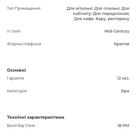
додайте цей захоплюючий світильник в свій дім або
Тип Приміщення
Для вітальні; Для спальні; Для
кабінету; Для передпокою;
офіс, щоб насолоджуватися його красою і
Для кафе, бару, ресторану
функціональністю кожен день.
У стилі
Mid-Century
Форма плафона
Крапля
Основні
Гарантія
12 міс.
Категорія
Бра
Технічні характеристики
Виліт Від Стіни
18 РМ