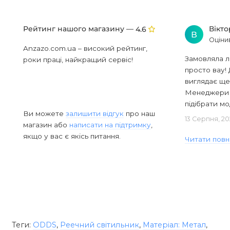
Рейтинг нашого магазину —
Вікт
4.6
В
Оціни
Anzazo.com.ua – високий рейтинг,
Замовляла л
роки праці, найкращий сервіс!
просто вау! 
виглядає ще
Менеджери в
підібрати мод
Ви можете
залишити відгук
про наш
13 Серпня, 20
магазин або
написати на підтримку
,
якщо у вас є якісь питання.
Читати повн
Теги:
ODDS
,
Реечний світильник
,
Матеріал: Метал
,