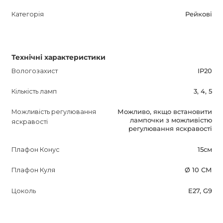
Категорія
Рейкові
Технічні характеристики
Вологозахист
IP20
Кількість ламп
3, 4, 5
Можливість регулювання
Можливо, якщо встановити
лампочки з можливістю
яскравості
регулювання яскравості
Плафон Конус
15см
Плафон Куля
Ø 10 СМ
Цоколь
E27, G9