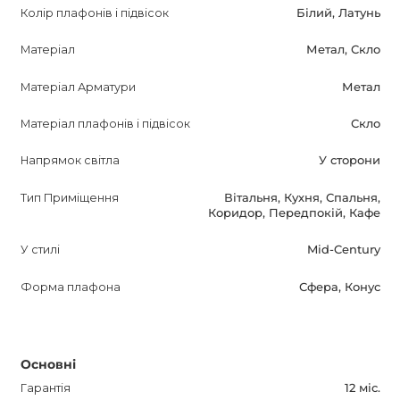
класичні стилі кімнат.
Колір плафонів і підвісок
Білий, Латунь
Матеріал
Метал, Скло
ODDS Рейковий світильник значно покращить ваше
життя, створюючи затишний і елегантний інтер'єр. Його
Матеріал Арматури
Метал
легко поєднати з іншими елементами декору,
дозволяючи вам виразити свою індивідуальність і
Матеріал плафонів і підвісок
Скло
створити привабливі акценти в кімнаті.
Напрямок світла
У сторони
Опис оптимізовано для пошукових систем і
Тип Приміщення
Вітальня, Кухня, Спальня,
інформативно для потенційних покупців. Цей продукт
Коридор, Передпокій, Кафе
обов'язково заслуговує вашої уваги, оскільки поєднує в
У стилі
Mid-Century
собі виняткову якість, стильний дизайн і відмінну
функціональність.
Форма плафона
Сфера, Конус
Основні
Гарантія
12 міс.