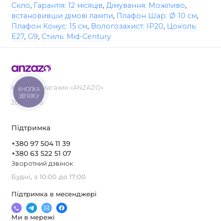
Скло
,
Гарантія: 12 місяців
,
Дімування: Можливо
,
встановивши дімові лампи
,
Плафон Шар: Ø 10 см
,
Плафон Конус: 15 см
,
Вологозахист: IP20
,
Цоколь:
E27
,
G9
,
Стиль: Mid-Century
Інтернет-магазин «ANZAZO»
КНОПКА
ЗВ'ЯЗКУ
2019-2026
Підтримка
+380 97 504 11 39
+380 63 522 51 07
Зворотний дзвінок
Будні, з 10:00 до 17:00
Підтримка в месенджері
Ми в мережі