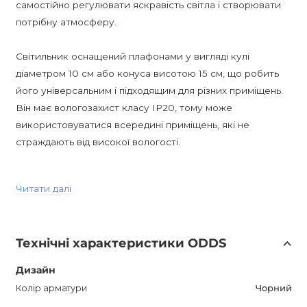
самостійно регулювати яскравість світла і створювати
потрібну атмосферу.
Світильник оснащений плафонами у вигляді кулі
діаметром 10 см або конуса висотою 15 см, що робить
його універсальним і підходящим для різних приміщень.
Він має вологозахист класу IP20, тому може
використовуватися всередині приміщень, які не
страждають від високої вологості.
Цоколі E27 і G9 забезпечують можливість вибору різних
Читати далі
типів ламп, що дозволяє адаптувати світильник до
індивідуальних потреб і переваг.
Технічні характеристики ODDS
Стиль Mid-Century робить цей світильник актуальним і
модним доповненням для інтер'єру. Завдяки своєму
Дизайн
мінімалістичному дизайну і класичним кольорам -
Колір арматури
Чорний
чорному і золотому - він вписується як у сучасні, так і в