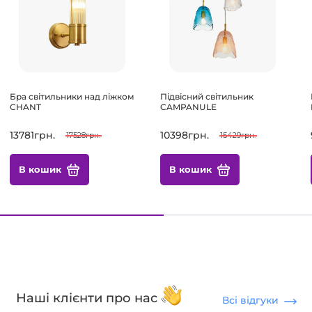
Бра світильники над ліжком
Підвісний світильник
CHANT
CAMPANULE
13781грн.
10398грн.
17528грн.
15429грн.
В кошик
В кошик
Наші клієнти про нас
Всі відгуки