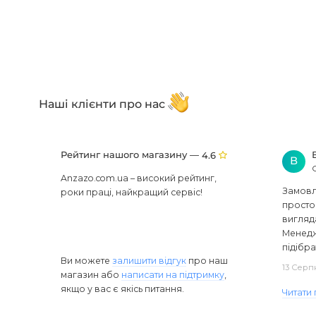
Наші клієнти про нас
Рейтинг нашого магазину —
4.6
В
Anzazo.com.ua – високий рейтинг,
Замовля
роки праці, найкращий сервіс!
просто 
вигляд
Менедж
підібра
Ви можете
залишити відгук
про наш
13 Серп
магазин або
написати на підтримку
,
якщо у вас є якісь питання.
Читати 