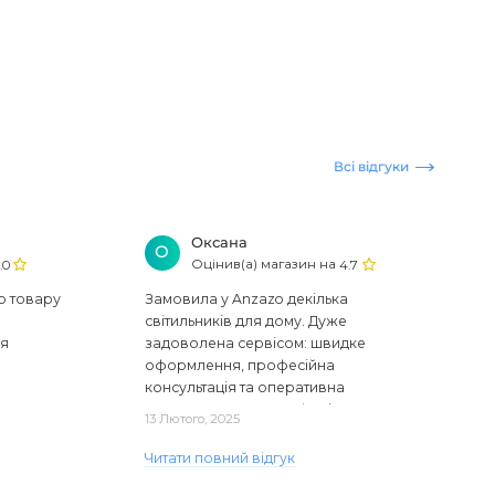
Всі відгуки
Оксана
О
Оцінив(а) магазин на
.0
4.7
ю товару
Замовила у Anzazo декілька
світильників для дому. Дуже
ся
задоволена сервісом: швидке
оформлення, професійна
консультація та оперативна
доставка. Один з плафонів, на жаль,
13 Лютого, 2025
виявився пошкодженим, але магаз..
Читати повний відгук