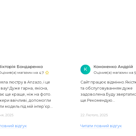
Вікторія Бондаренко
Кононенко Андрій
К
Оцінив(а) магазин на
Оцінив(а) магазин на
4.7
5
ла люстру в Anzazo, і це
Сайт працює відмінно.Якіст
вау! Дуже гарна, якісна,
та обслуговуванням дуже
ає ще краще, ніж на фото.
задоволена.Буду звертати
ери ввічливі, допомогли
ще.Рекомендую...
ти модель під мій інтер’єр...
ня, 2025
22 Лютого, 2025
повний відгук
Читати повний відгук