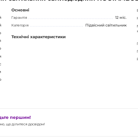
вати цікаві ефекти, що надає світильнику унікальність і
Основні
й
Гарантія
12 міс.
Його елегантний дизайн, міцність, довговічність і
й
Категорія
Підвісний світильник
світильник привабливим для потенційних покупців.
о
Технічні характеристики
остору, але й додасть стиль і характер вашому
л
ючий образ за допомогою NOCTAMBULE підвісного
о
и
с
м
р
удьте першим!
о, що ділитеся досвідом!