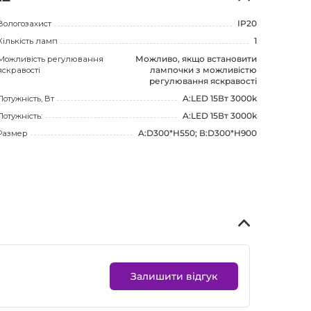
Вологозахист
IP20
Кількість ламп
1
Можливість регулювання
Можливо, якщо встановити
яскравості
лампочки з можливістю
регулювання яскравості
Потужність, Вт
A:LED 15Вт 3000k
Потужність:
A:LED 15Вт 3000k
Размер
A:D300*H550; В:D300*H900
Залишити відгук