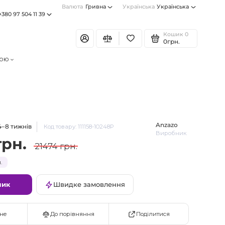
Валюта
Гривна
Українська
Українська
+380 97 504 11 39
Кошик
0
0грн.
тою
Anzazo
4–8 тижнів
Код товару: 111158-10248P
Виробник
грн.
21474 грн.
.
шик
Швидке замовлення
Поділитися
не
До порівняння