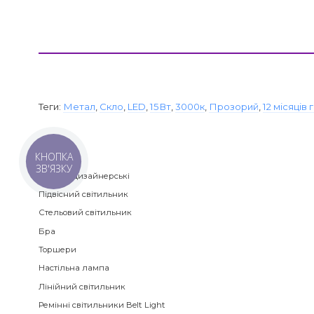
Теги:
Метал
,
Скло
,
LED
,
15Вт
,
3000к
,
Прозорий
,
12 місяців 
Категорії
КНОПКА
ЗВ'ЯЗКУ
Люстри дизайнерські
Підвісний світильник
Стельовий світильник
Бра
Торшери
Настільна лампа
Лінійний світильник
Ремінні світильники Belt Light