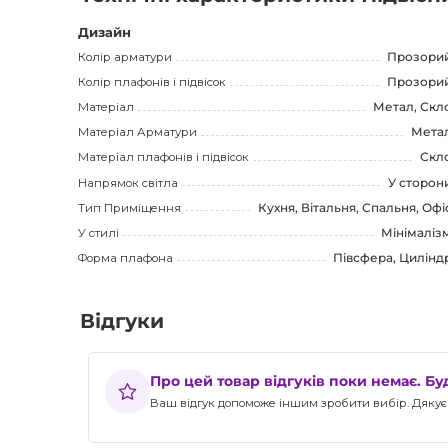
Поєднання металу і скла дозволяє світлу грати і створю
оригінальність.
Дизайн
Колір арматури
Прозори
NOCTAMBULE підвісний світильник вартий уваги описом. 
Колір плафонів і підвісок
Прозори
можливість вибору підходящого розміру роблять цей 
Матеріал
Метал, Скл
Цей продукт не тільки покращить освітлення вашого пр
Матеріал Арматури
Мета
інтер'єру. Не пропустіть можливість створити вража
Матеріал плафонів і підвісок
Скл
світильника!
Напрямок світла
У сторон
Тип Приміщення
Кухня, Вітальня, Спальня, Офі
У стилі
Мінімаліз
Форма плафона
Півсфера, Цилінд
Відгуки
Про цей товар відгуків поки немає. Б
Ваш відгук допоможе іншим зробити вибір. Дякуєм