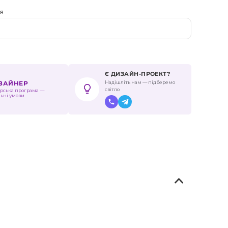
ня
Є ДИЗАЙН-ПРОЕКТ?
Надішліть нам — підберемо
ИЗАЙНЕР
світло
рська програма —
льні умови