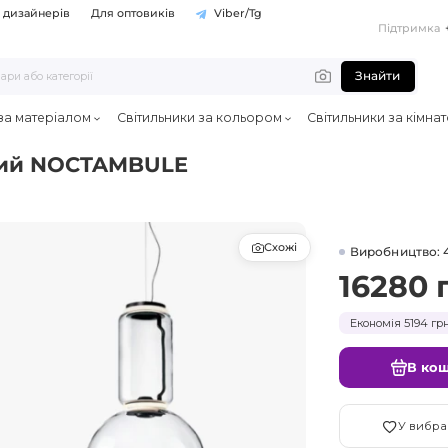
 дизайнерів
Для оптовиків
Viber/Tg
Підтримка
Знайти
 за матеріалом
Світильники за кольором
Світильники за кімна
дний NOCTAMBULE
Схожі
Виробництво: 
16280 
Економія 5194 грн
В ко
У вибра