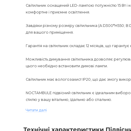
Світильник оснащений LED-лампою потужністю 15 Вт 
комфортне і приємне освітлення.
Завдяки різному розміру світильника (A:D300*H550; В
для вашого приміщення.
Гарантія на світильник складає 12 місяців, що гарантує н
Можливість димування світильника дозволяє регулюват
цього необхідно встановити димові лампи.
Світильник має вологозахист IP20, що дає змогу викор
NOCTAMBULE підвісний світильник є ідеальним виборо
стилю у вашу вітальню, їдальню або спальню.
Читати далі
Він прекрасно поєднується з іншими предметами мебл
вигляд.
Технічні характеристики Підвіс