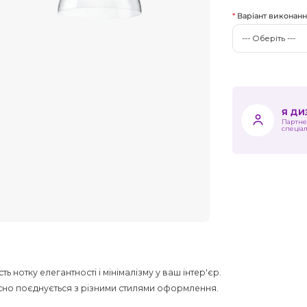
Варіант виконан
Я Д
Партне
спеціа
ь нотку елегантності і мінімалізму у ваш інтер'єр.
асно поєднується з різними стилями оформлення.