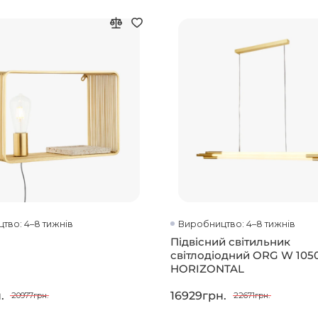
тво: 4–8 тижнів
Виробництво: 4–8 тижнів
Підвісний світильник
світлодіодний ORG W 105
HORIZONTAL
.
16929грн.
20977грн.
22671грн.