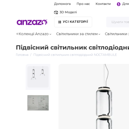
Допомога
Про нас
Контакти
Для
3D Моделі
УСІ КАТЕГОРІЇ
✧Колекції Anzazo
Світильники за стилем
Світильники
Підвісний світильник світлодіо
Головна
Підвісний світильник світлодіодний NOCTAMBULE