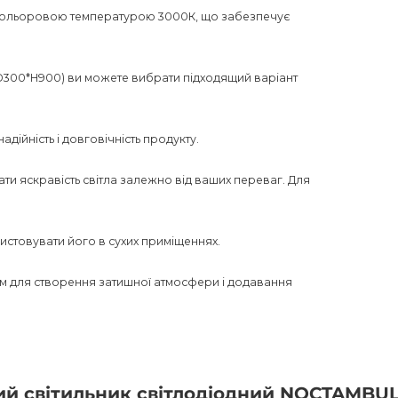
і кольоровою температурою 3000К, що забезпечує
:D300*H900) ви можете вибрати підходящий варіант
адійність і довговічність продукту.
и яскравість світла залежно від ваших переваг. Для
истовувати його в сухих приміщеннях.
м для створення затишної атмосфери і додавання
ів і декору, надаючи вашому інтер'єру завершений
ний світильник світлодіодний NOCTAMBU