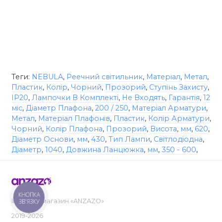
Теги:
NEBULA
,
Реечний світильник
,
Матеріал
,
Метал
,
Пластик
,
Колір
,
Чорний
,
Прозорий
,
Ступінь Захисту
,
IP20
,
Лампочки В Комплекті
,
Не Входять
,
Гарантія
,
12
міс
,
Діаметр Плафона
,
200 / 250
,
Матеріал Арматури
,
Метал
,
Матеріал Плафонів
,
Пластик
,
Колір Арматури
,
Чорний
,
Колір Плафона
,
Прозорий
,
Висота
,
мм
,
620
,
Діаметр Основи
,
мм
,
430
,
Тип Лампи
,
Світлодіодна
,
Діаметр
,
1040
,
Довжина Ланцюжка
,
мм
,
350 - 600
,
КНОПКА
Інтернет-магазин «ANZAZO»
ЗВ'ЯЗКУ
2019-2026