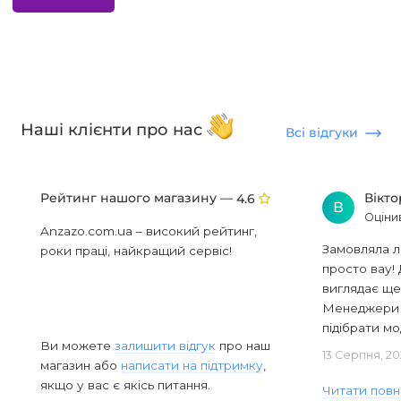
Наші клієнти про нас
Всі відгуки
Рейтинг нашого магазину —
Вікт
4.6
В
Оціни
Anzazo.com.ua – високий рейтинг,
Замовляла л
роки праці, найкращий сервіс!
просто вау! 
виглядає ще
Менеджери в
підібрати мод
Ви можете
залишити відгук
про наш
13 Серпня, 20
магазин або
написати на підтримку
,
якщо у вас є якісь питання.
Читати повн