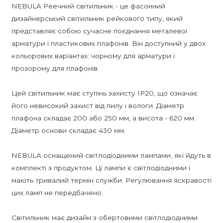
NEBULA Реечний світильник - це фасонний
дизайнерський світильник рейкового типу, який
представляє собою сучасне поєднання металевої
арматури і пластикових плафонів. Він доступний у двох
кольорових варіантах: чорному для арматури і
прозорому для плафонів.
Цей світильник має ступінь захисту IP20, що означає
його невисокий захист від пилу і вологи. Діаметр
плафона складає 200 або 250 мм, а висота - 620 мм.
Діаметр основи складає 430 мм.
NEBULA оснащений світлодіодними лампами, які йдуть в
комплекті з продуктом. Ці лампи є світлодіодними і
мають тривалий термін служби. Регулювання яскравості
цих ламп не передбачено.
Світильник має дизайн з обертовими світлодіодними