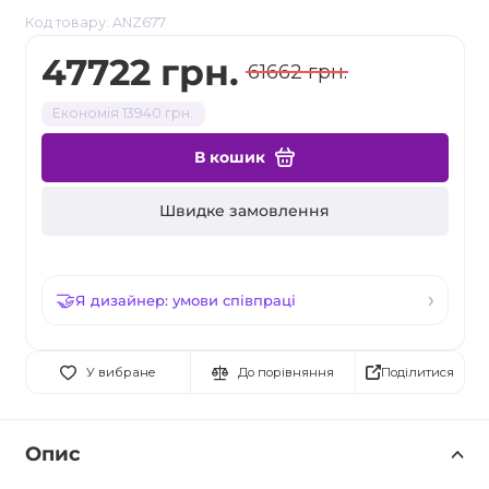
Код товару: ANZ677
47722 грн.
61662 грн.
Економія 13940 грн.
В кошик
Швидке замовлення
Я дизайнер: умови співпраці
Поділитися
У вибране
До порівняння
Опис