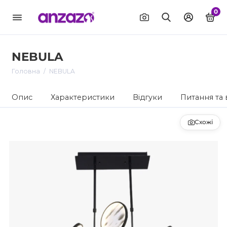
0
NEBULA
Головна
NEBULA
Опис
Характеристики
Відгуки
Питання та 
Схожі