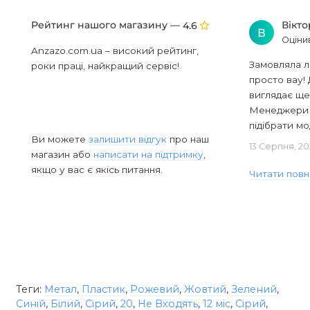
Рейтинг нашого магазину —
Вікт
4.6
В
Оціни
Anzazo.com.ua – високий рейтинг,
Замовляла л
роки праці, найкращий сервіс!
просто вау! 
виглядає ще
Менеджери в
підібрати мод
Ви можете
залишити відгук
про наш
13 Серпня, 20
магазин або
написати на підтримку
,
якщо у вас є якісь питання.
Читати повн
Теги:
Метал
,
Пластик
,
Рожевий
,
Жовтий
,
Зелений
,
Синій
,
Білий
,
Сірий
,
20
,
Не Входять
,
12 міс
,
Сірий
,