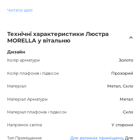
висоти приміщення.
Читати далі
Люстра має вологозахист класу IP20, що означає, що
вона підходить для використання всередині приміщень.
Технічні характеристики Люстра
MORELLA у вітальню
Цоколь лампи - E14.
Дизайн
Стиль цієї люстри можна охарактеризувати як арт-деко
Колір арматури
Золото
- класичний і розкішний.
Колір плафонів і підвісок
Прозорий
MORELLA Дизайнерська люстра підійде для великих
Матеріал
Метал, Скло
приміщень, вітальні, а також для кафе, бару або
ресторану, додаючи особливий шарм і елегантність.
Матеріал Арматури
Метал
Матеріал плафонів і підвісок
Скло
Вказана ціна відноситься до 8-лампової версії. З усіх
питань додаткової інформації зверніться до наших
Напрямок світла
У сторони
менеджерів.
Тип Приміщення
Для великих приміщень
; Для