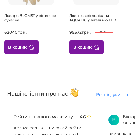
Люстра BLOMST у вітальню
Люстра світлодіодна
сучасна
AQUATIC у вітальню LED
62040грн.
95572грн.
142583грн.
В кошик
В кошик
Наші клієнти про нас
Всі відгуки
Рейтинг нашого магазину —
Вікт
4.6
В
Оціни
Anzazo.com.ua – високий рейтинг,
Замовляла л
роки праці, найкращий сервіс!