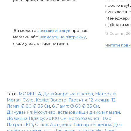
просто вау! 
виглядає ще
Менеджери в
підібрати мод
Ви можете
залишити відгук
про наш
13 Серпня, 20
магазин або
написати на підтримку
,
якщо у вас є якісь питання.
Читати повн
Теги:
MORELLA
,
Дизайнерська люстра
,
Матеріал:
Метал
,
Скло
,
Колір: Золото
,
Гарантія: 12 місяців
,
12
Ламп: Ø 80 Ø 35 См
,
8 Ламп: Ø 60 Ø 35 См
,
Димування: Можливо
,
встановивши димові лампи
,
Довжина Підвісу: 20100 См
,
Вологозахист: IP20
,
Патрон: E14
,
Стиль: Арт-деко
,
Тип приміщення: Для
великих приміщень
,
Для вітальні
,
Для кафе
,
бару
,