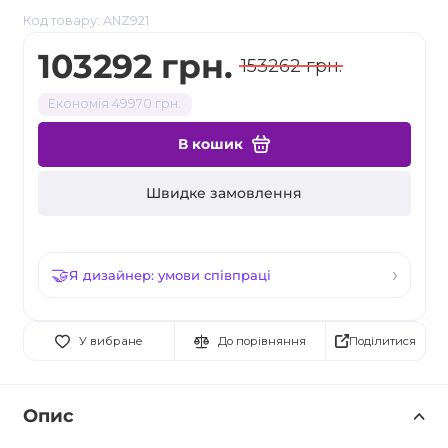
Код товару: ANZ921
103292 грн.
153262 грн.
Економія 49970 грн.
В кошик
Швидке замовлення
Я дизайнер: умови співпраці
Поділитися
У вибране
До порівняння
Опис