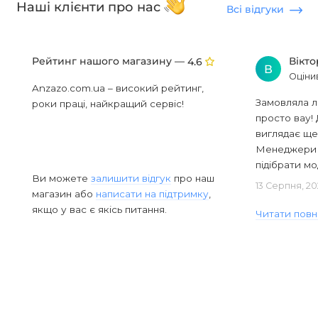
Наші клієнти про нас
Всі відгуки
Рейтинг нашого магазину —
Вікт
4.6
В
Оціни
Anzazo.com.ua – високий рейтинг,
Замовляла л
роки праці, найкращий сервіс!
просто вау! 
виглядає ще
Менеджери в
підібрати мод
Ви можете
залишити відгук
про наш
13 Серпня, 20
магазин або
написати на підтримку
,
якщо у вас є якісь питання.
Читати повн