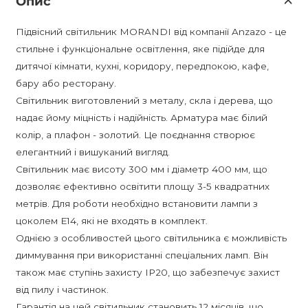
Опис
Підвісний світильник MORANDI від компанії Anzazo - це
стильне і функціональне освітлення, яке підійде для
дитячої кімнати, кухні, коридору, передпокою, кафе,
бару або ресторану.
Світильник виготовлений з металу, скла і дерева, що
надає йому міцність і надійність. Арматура має білий
колір, а плафон - золотий. Це поєднання створює
елегантний і вишуканий вигляд.
Світильник має висоту 300 мм і діаметр 400 мм, що
дозволяє ефективно освітити площу 3-5 квадратних
метрів. Для роботи необхідно встановити лампи з
цоколем E14, які не входять в комплект.
Однією з особливостей цього світильника є можливість
диммування при використанні спеціальних ламп. Він
також має ступінь захисту IP20, що забезпечує захист
від пилу і частинок.
Гарантія на цей світильник становить 12 місяців, що