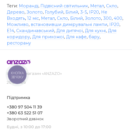
Теги:
Моранді
,
Підвісний світильник
,
Метал
,
Скло
,
Дерево
,
Золото
,
Голубий
,
Білий
,
3-5
,
IP20
,
Не
Входять
,
12 міс
,
Метал
,
Скло
,
Білий
,
Золото
,
300
,
400
,
Можливо
,
встановивши димірувальні лампи
,
IP20
,
E14
,
Скандинавський
,
Для дитячої
,
Для кухні
,
Для
коридору
,
Для прихожої
,
Для кафе
,
бару
,
ресторану
КНОПКА
Інтернет-магазин «ANZAZO»
ЗВ'ЯЗКУ
2019-2026
Підтримка
+380 97 504 11 39
+380 63 522 51 07
Зворотний дзвінок
Будні, з 10:00 до 17:00