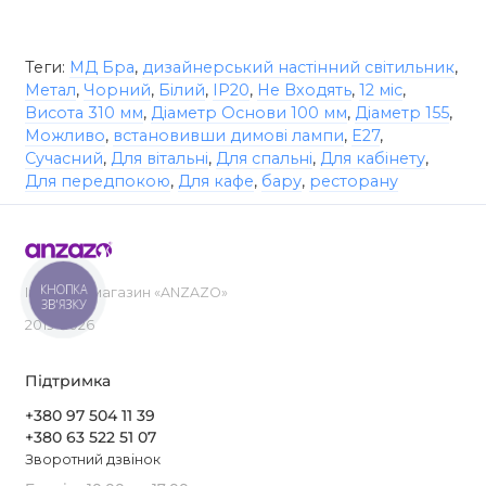
Теги:
МД Бра
,
дизайнерський настінний світильник
,
Метал
,
Чорний
,
Білий
,
IP20
,
Не Входять
,
12 міс
,
Висота 310 мм
,
Діаметр Основи 100 мм
,
Діаметр 155
,
Можливо
,
встановивши димові лампи
,
E27
,
Сучасний
,
Для вітальні
,
Для спальні
,
Для кабінету
,
Для передпокою
,
Для кафе
,
бару
,
ресторану
КНОПКА
Інтернет-магазин «ANZAZO»
ЗВ'ЯЗКУ
2019-2026
Підтримка
+380 97 504 11 39
+380 63 522 51 07
Зворотний дзвінок