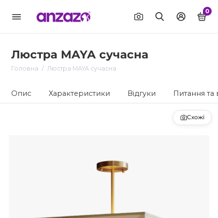
0
Люстра MAYA сучасна
Головна
Люстра MAYA сучасна
Опис
Характеристики
Відгуки
Питання та 
Схожі