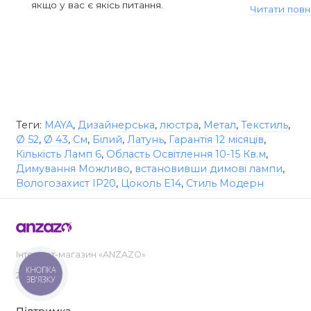
якщо у вас є якісь питання.
Читати повн
Теги:
MAYA
,
Дизайнерська
,
люстра
,
Метал
,
Текстиль
,
Ø 52
,
Ø 43
,
См
,
Білий
,
Латунь
,
Гарантія 12 місяців
,
Кількість Ламп 6
,
Область Освітлення 10-15 Кв.м
,
Димування Можливо
,
встановивши димові лампи
,
Вологозахист IP20
,
Цоколь E14
,
Стиль Модерн
Інтернет-магазин «ANZAZO»
КНОПКА
2019-2026
ЗВ'ЯЗКУ