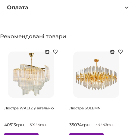
Оплата
Рекомендовані товари
Люстра WALTZ у вітальню
Люстра SOLEMN
40513грн.
35074грн.
59944грн.
44443грн.