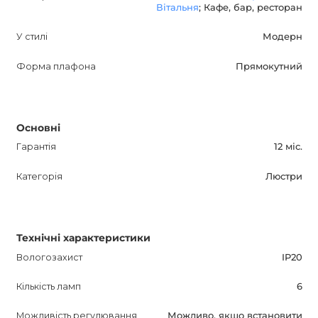
Вітальня
; Кафе, бар, ресторан
У стилі
Модерн
Форма плафона
Прямокутний
Основні
Гарантія
12 міс.
Категорія
Люстри
Технічні характеристики
Вологозахист
IP20
Кількість ламп
6
Можливість регулювання
Можливо, якщо встановити