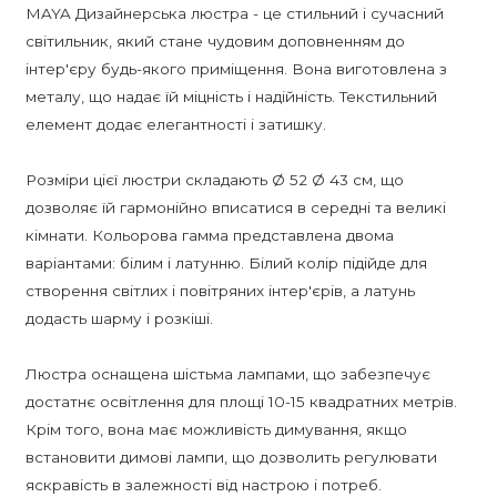
MAYA Дизайнерська люстра - це стильний і сучасний
світильник, який стане чудовим доповненням до
інтер'єру будь-якого приміщення. Вона виготовлена з
металу, що надає їй міцність і надійність. Текстильний
елемент додає елегантності і затишку.
Розміри цієї люстри складають Ø 52 Ø 43 см, що
дозволяє їй гармонійно вписатися в середні та великі
кімнати. Кольорова гамма представлена двома
варіантами: білим і латунню. Білий колір підійде для
створення світлих і повітряних інтер'єрів, а латунь
додасть шарму і розкіші.
Люстра оснащена шістьма лампами, що забезпечує
достатнє освітлення для площі 10-15 квадратних метрів.
Крім того, вона має можливість димування, якщо
встановити димові лампи, що дозволить регулювати
яскравість в залежності від настрою і потреб.