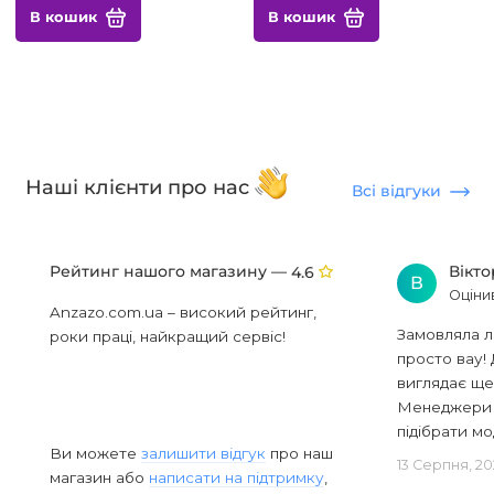
В кошик
В кошик
Наші клієнти про нас
Всі відгуки
Рейтинг нашого магазину —
Вікт
4.6
В
Оціни
Anzazo.com.ua – високий рейтинг,
Замовляла л
роки праці, найкращий сервіс!
просто вау! 
виглядає ще
Менеджери в
підібрати мод
Ви можете
залишити відгук
про наш
13 Серпня, 20
магазин або
написати на підтримку
,