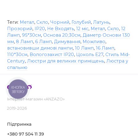
Теги:
Метал
,
Скло
,
Чорний
,
Голубий
,
Латунь
,
Прозорий
,
IP20
,
Не Входять
,
12 міс
,
Метал
,
Скло
,
12
Ламп
,
95*30см
,
Основа 20;30см
,
Діаметр Основи 130
мм
,
8 Ламп
,
6 Ламп
,
Димування
,
Можливо
,
встановивши димові лампи
,
10 Ламп
,
16 Ламп
,
110*30см
,
Вологозахист IP20
,
Цоколь E27
,
Стиль Mid-
Century
,
Люстри для великих приміщень
,
Люстра у
спальню
КНОПКА
ЗВ'ЯЗКУ
Інтернет-магазин «ANZAZO»
2019-2026
Підтримка
+380 97 504 11 39