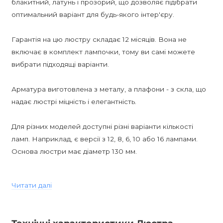
блакитний, латунь і прозорий, що дозволяє підібрати
оптимальний варіант для будь-якого інтер'єру.
Гарантія на цю люстру складає 12 місяців. Вона не
включає в комплект лампочки, тому ви самі можете
вибрати підходящі варіанти.
Арматура виготовлена з металу, а плафони - з скла, що
надає люстрі міцність і елегантність.
Для різних моделей доступні різні варіанти кількості
ламп. Наприклад, є версії з 12, 8, 6, 10 або 16 лампами.
Основа люстри має діаметр 130 мм.
Деякі версії підтримують димування, якщо встановити
Читати далі
димові лампи.
MARINE Дизайнерська люстра має стиль Mid-Century,