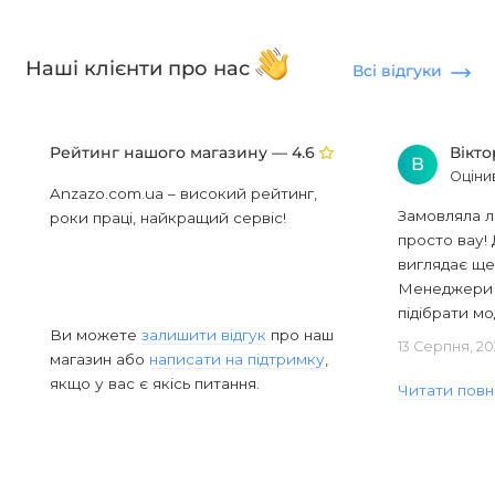
Наші клієнти про нас
Всі відгуки
Рейтинг нашого магазину —
Вікт
4.6
В
Оціни
Anzazo.com.ua – високий рейтинг,
Замовляла л
роки праці, найкращий сервіс!
просто вау! 
виглядає ще
Менеджери в
підібрати мод
Ви можете
залишити відгук
про наш
13 Серпня, 20
магазин або
написати на підтримку
,
якщо у вас є якісь питання.
Читати повн