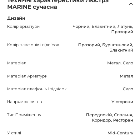
Технічні характеристики Люстра
який гармонійно впишеться в інтер'єри різних кімнат.
MARINE сучасна
Будь ласка, уточнюйте вартість версії з LED у наших
Дизайн
менеджерів.
Колір арматури
Чорний, Блакитний, Латунь,
Прозорий
Ця люстра прекрасно доповнить ваш інтер'єр, створить
Колір плафонів і підвісок
Прозорий, Бурштиновий,
затишну атмосферу і стане справжньою прикрасою
Блакитний
кімнати. Вона принесе витонченість і стиль у ваше
Матеріал
Метал, Скло
життя, і буде служити вам вірою і правдою протягом
тривалого часу завдяки своєй міцній конструкції.
Матеріал Арматури
Метал
Зверніть увагу на цю дизайнерську люстру і зробіть ваш
інтер'єр ще привабливішим!
Матеріал плафонів і підвісок
Скло
Напрямок світла
У сторони
Тип Приміщення
Передпокій, Спальня,
Коридор, Ресторан
У стилі
Mid-Century