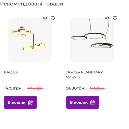
Рекомендовані товари
BALLES
Люстра PLANETARY
сучасна
14751грн.
9680грн.
20447грн.
13083грн.
В кошик
В кошик