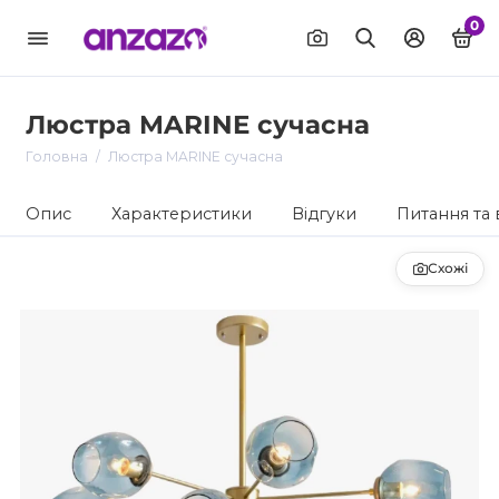
0
Люстра MARINE сучасна
Головна
Люстра MARINE сучасна
Опис
Характеристики
Відгуки
Питання та 
Схожі