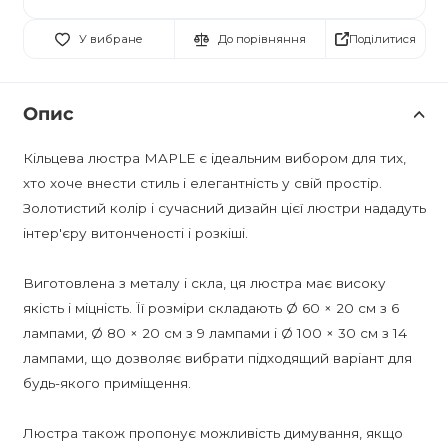
Поділитися
У вибране
До порівняння
Опис
Кільцева люстра MAPLE є ідеальним вибором для тих,
хто хоче внести стиль і елегантність у свій простір.
Золотистий колір і сучасний дизайн цієї люстри нададуть
інтер'єру витонченості і розкіші.
Виготовлена з металу і скла, ця люстра має високу
якість і міцність. Її розміри складають Ø 60 × 20 см з 6
лампами, Ø 80 × 20 см з 9 лампами і Ø 100 × 30 см з 14
лампами, що дозволяє вибрати підходящий варіант для
будь-якого приміщення.
Люстра також пропонує можливість димування, якщо