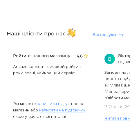
Наші клієнти про нас
Всі відгуки
Рейтинг нашого магазину —
Вікт
4.6
В
Оціни
Anzazo.com.ua – високий рейтинг,
Замовляла л
роки праці, найкращий сервіс!
просто вау! 
виглядає ще
Менеджери в
підібрати мод
Ви можете
залишити відгук
про наш
13 Серпня, 20
магазин або
написати на підтримку
,
якщо у вас є якісь питання.
Читати повн