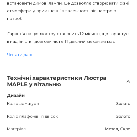
встановити димові лампи. Це дозволяє створювати різні
атмосфери у приміщенні в залежності від настрою і
потреб.
Гарантія на цю люстру становить 12 місяців, що гарантує
її надійність і довговічність. Підвісний механізм має
довжину 150 см, що дає змогу регулювати висоту
Читати далі
люстри відповідно до стелі.
MAPLE Золото - це стильний і сучасний варіант
Технічні характеристики Люстра
освітлення, який доступний для покупки в Україні.
MAPLE у вітальню
Інтернет-магазин AnzAzo, який пропонує дизайнерське
освітлення, забезпечує доставку по всій Україні з
Дизайн
найкращими цінами та знижками.
Колір арматури
Золото
Колір плафонів і підвісок
Золото
Ця кільцева люстра чудово підходить для різних
приміщень, за винятком вологих зон (IP20). Вона
Матеріал
Метал, Скло
оснащена цоколем G9, що забезпечує простоту