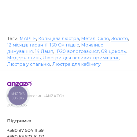
Теги:
MAPLE
,
Кольцева люстра
,
Метал
,
Скло
,
Золото
,
12 місяців гарантії
,
150 См підвіс
,
Можливе
димування
,
14 Ламп
,
IP20 вологозахист
,
G9 цоколь
,
Модерн стиль
,
Люстри для великих приміщень
,
Люстра у спальню
,
Люстра для кабінету
КНОПКА
Інтернет-магазин «ANZAZO»
ЗВ'ЯЗКУ
2019-2026
Підтримка
+380 97 504 11 39
+380 63 522 51 07