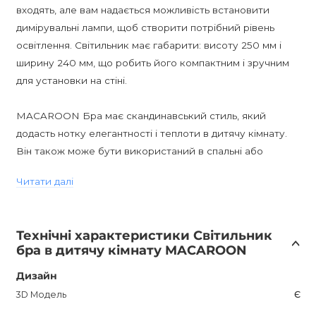
входять, але вам надається можливість встановити
димірувальні лампи, щоб створити потрібний рівень
освітлення. Світильник має габарити: висоту 250 мм і
ширину 240 мм, що робить його компактним і зручним
для установки на стіні.
MACAROON Бра має скандинавський стиль, який
додасть нотку елегантності і теплоти в дитячу кімнату.
Він також може бути використаний в спальні або
підсвітці коридору. Його просторова геометрична
Читати далі
конструкція і пастельні відтінки надають сучасний і
стильний вигляд.
Технічні характеристики Світильник
За допомогою MACAROON Бра ви зможете створити
бра в дитячу кімнату MACAROON
затишну атмосферу в кімнаті вашої дитини. Цей
світильник не тільки освітить простір, але й стане
Дизайн
стильним елементом декору. Він дійсно заслуговує
3D Модель
Є
вашої уваги і може стати чудовим подарунком.