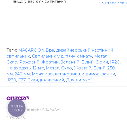
якщо у вас є якісь питання.
Читати повн
Теги:
MACAROON Бра
,
дизайнерський настінний
світильник
,
Світильник у дитячу кімнату
,
Метал
,
Скло
,
Рожевий
,
Жовтий
,
Зелений
,
Білий
,
Сірий
,
IP20
,
Не входять
,
12 міс
,
Метал
,
Скло
,
Жовтий
,
Білий
,
250
мм
,
240 мм
,
Можливо
,
встановивши димові лампи
,
IP20
,
E27
,
Скандинавський
,
Для дитячої.
КНОПКА
Інтернет-магазин «ANZAZO»
ЗВ'ЯЗКУ
2019-2026