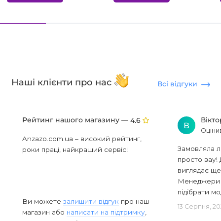
Наші клієнти про нас
Всі відгуки
Рейтинг нашого магазину —
Вікт
4.6
В
Оціни
Anzazo.com.ua – високий рейтинг,
Замовляла л
роки праці, найкращий сервіс!
просто вау! 
виглядає ще
Менеджери в
підібрати мод
Ви можете
залишити відгук
про наш
13 Серпня, 20
магазин або
написати на підтримку
,