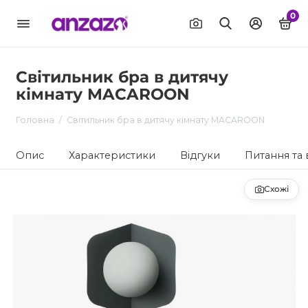
0
Світильник бра в дитячу
кімнату MACAROON
Головна
Світильник бра в дитячу кімнату MACAROON
Опис
Характеристики
Відгуки
Питання та 
Схожі