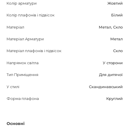
Колір арматури
Жовтий
Не пропустіть можливість придбати MACAROON Бра і
Колір плафонів і підвісок
Білий
зробити інтер'єр кімнати вашої дитини яскравим і
затишним.
Матеріал
Метал, Скло
Матеріал Арматури
Метал
Матеріал плафонів і підвісок
Скло
Напрямок світла
У сторони
Тип Приміщення
Для дитячої
У стилі
Скандинавський
Форма плафона
Круглий
Основні