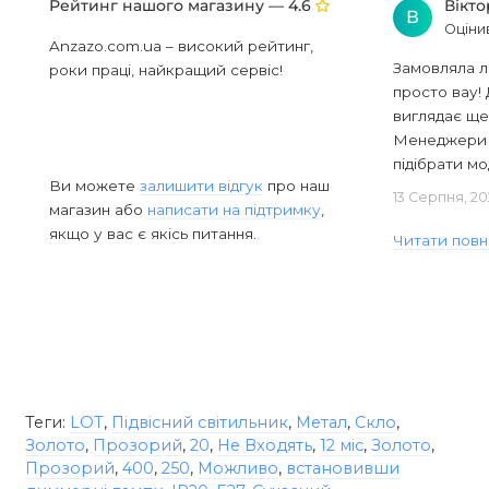
Рейтинг нашого магазину —
Вікт
4.6
В
Оціни
Anzazo.com.ua – високий рейтинг,
Замовляла л
роки праці, найкращий сервіс!
просто вау! 
виглядає ще
Менеджери в
підібрати мод
Ви можете
залишити відгук
про наш
13 Серпня, 20
магазин або
написати на підтримку
,
якщо у вас є якісь питання.
Читати повн
Теги:
LOT
,
Підвісний світильник
,
Метал
,
Скло
,
Золото
,
Прозорий
,
20
,
Не Входять
,
12 міс
,
Золото
,
Прозорий
,
400
,
250
,
Можливо
,
встановивши